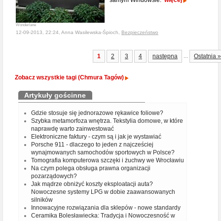
samym Windowsie.
więcej
Wonderlane
12-09-2013, 22:24, Anna Wasilewska-Śpioch,
Bezpieczeństwo
...
1
2
3
4
następna
Ostatnia »
Zobacz wszystkie tagi (Chmura Tagów)
Artykuły gościnne
Gdzie stosuje się jednorazowe rękawice foliowe?
Szybka metamorfoza wnętrza. Tekstylia domowe, w które
naprawdę warto zainwestować
Elektroniczne faktury - czym są i jak je wystawiać
Porsche 911 - dlaczego to jeden z najcześciej
wynajmowanych samochodów sportowych w Polsce?
Tomografia komputerowa szczęki i żuchwy we Wrocławiu
Na czym polega obsługa prawna organizacji
pozarządowych?
Jak mądrze obniżyć koszty eksploatacji auta?
Nowoczesne systemy LPG w dobie zaawansowanych
silników
Innowacyjne rozwiązania dla sklepów - nowe standardy
Ceramika Bolesławiecka: Tradycja i Nowoczesność w