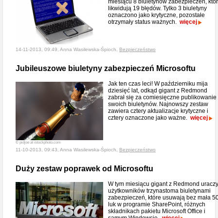
miesiącu 8 biuletynów zabezpieczeń, któ
likwidują 19 błędów. Tylko 3 biuletyny
oznaczono jako krytyczne, pozostałe
otrzymały status ważnych.
więcej
14-11-2013, 09:49, Anna Wasilewska-Śpioch,
Bezpieczeństwo
Jubileuszowe biuletyny zabezpieczeń Microsoftu
Jak ten czas leci! W październiku mija
dziesięć lat, odkąd gigant z Redmond
zabrał się za comiesięczne publikowanie
swoich biuletynów. Najnowszy zestaw
zawiera cztery aktualizacje krytyczne i
cztery oznaczone jako ważne.
więcej
© pidjoe at istockphoto.com
11-10-2013, 09:43, Anna Wasilewska-Śpioch,
Bezpieczeństwo
Duży zestaw poprawek od Microsoftu
W tym miesiącu gigant z Redmond uraczy
użytkowników trzynastoma biuletynami
zabezpieczeń, które usuwają bez mała 5
luk w programie SharePoint, różnych
składnikach pakietu Microsoft Office i