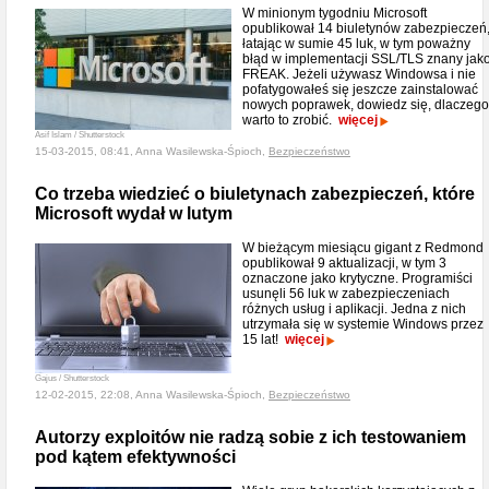
W minionym tygodniu Microsoft
opublikował 14 biuletynów zabezpieczeń
łatając w sumie 45 luk, w tym poważny
błąd w implementacji SSL/TLS znany jak
FREAK. Jeżeli używasz Windowsa i nie
pofatygowałeś się jeszcze zainstalować
nowych poprawek, dowiedz się, dlaczego
warto to zrobić.
więcej
Asif Islam / Shutterstock
15-03-2015, 08:41, Anna Wasilewska-Śpioch,
Bezpieczeństwo
Co trzeba wiedzieć o biuletynach zabezpieczeń, które
Microsoft wydał w lutym
W bieżącym miesiącu gigant z Redmond
opublikował 9 aktualizacji, w tym 3
oznaczone jako krytyczne. Programiści
usunęli 56 luk w zabezpieczeniach
różnych usług i aplikacji. Jedna z nich
utrzymała się w systemie Windows przez
15 lat!
więcej
Gajus / Shutterstock
12-02-2015, 22:08, Anna Wasilewska-Śpioch,
Bezpieczeństwo
Autorzy exploitów nie radzą sobie z ich testowaniem
pod kątem efektywności