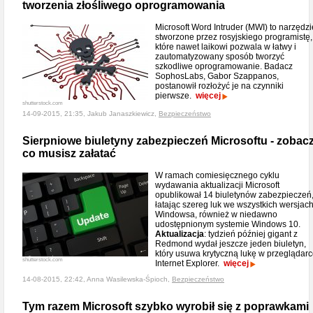
tworzenia złośliwego oprogramowania
Microsoft Word Intruder (MWI) to narzędzi
stworzone przez rosyjskiego programistę,
które nawet laikowi pozwala w łatwy i
zautomatyzowany sposób tworzyć
szkodliwe oprogramowanie. Badacz
SophosLabs, Gabor Szappanos,
postanowił rozłożyć je na czynniki
pierwsze.
więcej
shutterstock.com
14-09-2015, 21:35, Jakub Janaszkiewicz,
Bezpieczeństwo
Sierpniowe biuletyny zabezpieczeń Microsoftu - zobacz
co musisz załatać
W ramach comiesięcznego cyklu
wydawania aktualizacji Microsoft
opublikował 14 biuletynów zabezpieczeń
łatając szereg luk we wszystkich wersjac
Windowsa, również w niedawno
udostępnionym systemie Windows 10.
Aktualizacja
: tydzień później gigant z
Redmond wydał jeszcze jeden biuletyn,
który usuwa krytyczną lukę w przeglądar
shutterstock.com
Internet Explorer.
więcej
14-08-2015, 22:42, Anna Wasilewska-Śpioch,
Bezpieczeństwo
Tym razem Microsoft szybko wyrobił się z poprawkami