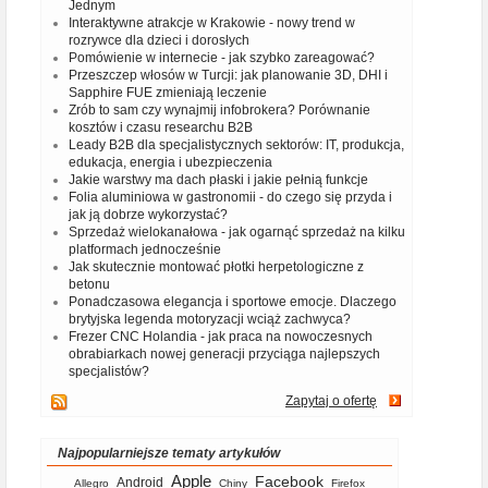
Jednym
Interaktywne atrakcje w Krakowie - nowy trend w
rozrywce dla dzieci i dorosłych
Pomówienie w internecie - jak szybko zareagować?
Przeszczep włosów w Turcji: jak planowanie 3D, DHI i
Sapphire FUE zmieniają leczenie
Zrób to sam czy wynajmij infobrokera? Porównanie
kosztów i czasu researchu B2B
Leady B2B dla specjalistycznych sektorów: IT, produkcja,
edukacja, energia i ubezpieczenia
Jakie warstwy ma dach płaski i jakie pełnią funkcje
Folia aluminiowa w gastronomii - do czego się przyda i
jak ją dobrze wykorzystać?
Sprzedaż wielokanałowa - jak ogarnąć sprzedaż na kilku
platformach jednocześnie
Jak skutecznie montować płotki herpetologiczne z
betonu
Ponadczasowa elegancja i sportowe emocje. Dlaczego
brytyjska legenda motoryzacji wciąż zachwyca?
Frezer CNC Holandia - jak praca na nowoczesnych
obrabiarkach nowej generacji przyciąga najlepszych
specjalistów?
Zapytaj o ofertę
Najpopularniejsze tematy artykułów
Apple
Facebook
Android
Allegro
Chiny
Firefox