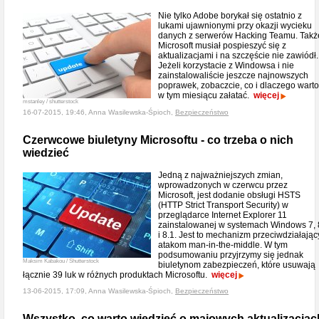
Nie tylko Adobe borykał się ostatnio z
lukami ujawnionymi przy okazji wycieku
danych z serwerów Hacking Teamu. Takż
Microsoft musiał pospieszyć się z
aktualizacjami i na szczęście nie zawiódł.
Jeżeli korzystacie z Windowsa i nie
zainstalowaliście jeszcze najnowszych
poprawek, zobaczcie, co i dlaczego warto
w tym miesiącu załatać.
więcej
mstanley / shutterstock
16-07-2015, 19:46, Anna Wasilewska-Śpioch,
Bezpieczeństwo
Czerwcowe biuletyny Microsoftu - co trzeba o nich
wiedzieć
Jedną z najważniejszych zmian,
wprowadzonych w czerwcu przez
Microsoft, jest dodanie obsługi HSTS
(HTTP Strict Transport Security) w
przeglądarce Internet Explorer 11
zainstalowanej w systemach Windows 7, 
i 8.1. Jest to mechanizm przeciwdziałając
atakom man-in-the-middle. W tym
podsumowaniu przyjrzymy się jednak
Maksim Kabakou / Shutterstock
biuletynom zabezpieczeń, które usuwają
łącznie 39 luk w różnych produktach Microsoftu.
więcej
13-06-2015, 17:09, Anna Wasilewska-Śpioch,
Bezpieczeństwo
Wszystko, co warto wiedzieć o majowych aktualizacjac