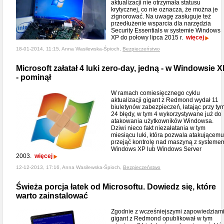
aktualizacji nie otrzymała statusu
krytycznej, co nie oznacza, że można je
zignorować. Na uwagę zasługuje też
przedłużenie wsparcia dla narzędzia
Security Essentials w systemie Windows
XP do połowy lipca 2015 r.
więcej
18-01-2014, 11:15, Anna Wasilewska-Śpioch,
Bezpieczeństwo
Microsoft załatał 4 luki zero-day, jedną - w Windowsie 
- pominął
W ramach comiesięcznego cyklu
aktualizacji gigant z Redmond wydał 11
biuletynów zabezpieczeń, łatając przy ty
24 błędy, w tym 4 wykorzystywane już do
atakowania użytkowników Windowsa.
Dziwi nieco fakt niezałatania w tym
miesiącu luki, która pozwala atakującemu
przejąć kontrolę nad maszyną z systeme
Windows XP lub Windows Server
2003.
więcej
12-12-2013, 17:16, Anna Wasilewska-Śpioch,
Bezpieczeństwo
Świeża porcja łatek od Microsoftu. Dowiedz się, które
warto zainstalować
Zgodnie z wcześniejszymi zapowiedziam
gigant z Redmond opublikował w tym