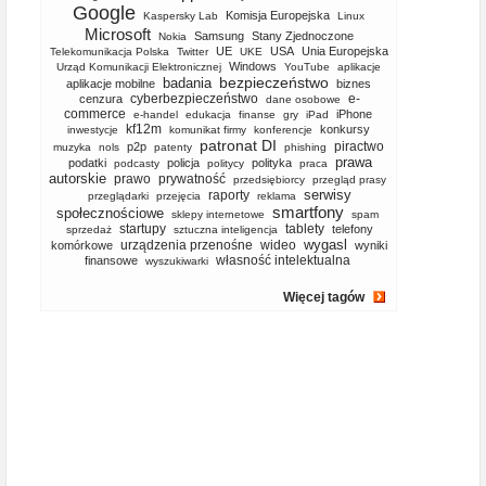
Google
Komisja Europejska
Kaspersky Lab
Linux
Microsoft
Samsung
Stany Zjednoczone
Nokia
UE
USA
Unia Europejska
Telekomunikacja Polska
Twitter
UKE
Windows
Urząd Komunikacji Elektronicznej
YouTube
aplikacje
bezpieczeństwo
badania
aplikacje mobilne
biznes
cyberbezpieczeństwo
e-
cenzura
dane osobowe
commerce
iPhone
e-handel
edukacja
finanse
gry
iPad
kf12m
konkursy
inwestycje
komunikat firmy
konferencje
patronat DI
piractwo
p2p
muzyka
nols
patenty
phishing
prawa
podatki
policja
polityka
podcasty
politycy
praca
autorskie
prawo
prywatność
przedsiębiorcy
przegląd prasy
serwisy
raporty
przeglądarki
przejęcia
reklama
smartfony
społecznościowe
sklepy internetowe
spam
startupy
tablety
telefony
sprzedaż
sztuczna inteligencja
wygasl
urządzenia przenośne
wideo
komórkowe
wyniki
własność intelektualna
finansowe
wyszukiwarki
Więcej tagów