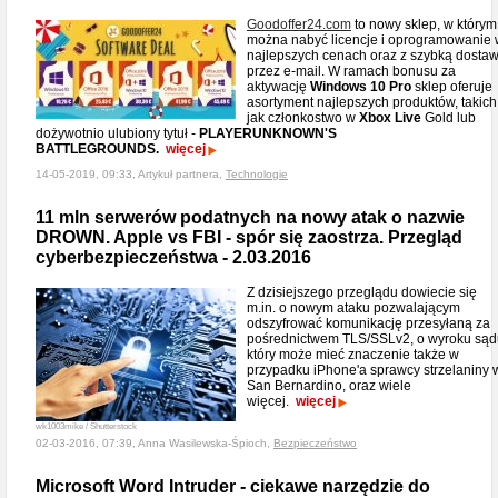
Goodoffer24.com
to nowy sklep, w którym
można nabyć licencje i oprogramowanie
najlepszych cenach oraz z szybką dosta
przez e-mail. W ramach bonusu za
aktywację
Windows 10 Pro
sklep oferuje
asortyment najlepszych produktów, takich
jak członkostwo w
Xbox Live
Gold lub
dożywotnio ulubiony tytuł -
PLAYERUNKNOWN'S
BATTLEGROUNDS.
więcej
14-05-2019, 09:33, Artykuł partnera,
Technologie
11 mln serwerów podatnych na nowy atak o nazwie
DROWN. Apple vs FBI - spór się zaostrza. Przegląd
cyberbezpieczeństwa - 2.03.2016
Z dzisiejszego przeglądu dowiecie się
m.in. o nowym ataku pozwalającym
odszyfrować komunikację przesyłaną za
pośrednictwem TLS/SSLv2, o wyroku sąd
który może mieć znaczenie także w
przypadku iPhone'a sprawcy strzelaniny 
San Bernardino, oraz wiele
więcej.
więcej
wk1003mike / Shutterstock
02-03-2016, 07:39, Anna Wasilewska-Śpioch,
Bezpieczeństwo
Microsoft Word Intruder - ciekawe narzędzie do