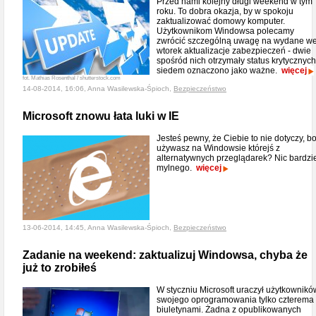
Przed nami kolejny długi weekend w tym
roku. To dobra okazja, by w spokoju
zaktualizować domowy komputer.
Użytkownikom Windowsa polecamy
zwrócić szczególną uwagę na wydane w
wtorek aktualizacje zabezpieczeń - dwie
spośród nich otrzymały status krytycznych
siedem oznaczono jako ważne.
więcej
fot. Mathias Rosenthal / shutterstock.com
14-08-2014, 16:06, Anna Wasilewska-Śpioch,
Bezpieczeństwo
Microsoft znowu łata luki w IE
Jesteś pewny, że Ciebie to nie dotyczy, b
używasz na Windowsie którejś z
alternatywnych przeglądarek? Nic bardzi
mylnego.
więcej
13-06-2014, 14:45, Anna Wasilewska-Śpioch,
Bezpieczeństwo
Zadanie na weekend: zaktualizuj Windowsa, chyba że
już to zrobiłeś
W styczniu Microsoft uraczył użytkownikó
swojego oprogramowania tylko czterema
biuletynami. Żadna z opublikowanych