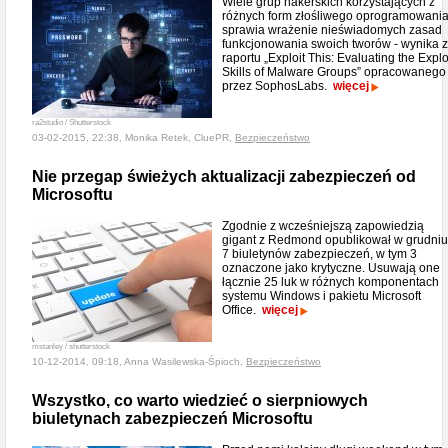
Wiele grup hakerskich korzystających z
różnych form złośliwego oprogramowani
sprawia wrażenie nieświadomych zasad
funkcjonowania swoich tworów - wynika z
raportu „Exploit This: Evaluating the Explo
Skills of Malware Groups” opracowanego
przez SophosLabs.
więcej
ra2studio / Shutterstock
03-02-2015, 22:38, Monika Retek, CluePR,
Bezpieczeństwo
Nie przegap świeżych aktualizacji zabezpieczeń od
Microsoftu
Zgodnie z wcześniejszą zapowiedzią
gigant z Redmond opublikował w grudniu
7 biuletynów zabezpieczeń, w tym 3
oznaczone jako krytyczne. Usuwają one
łącznie 25 luk w różnych komponentach
systemu Windows i pakietu Microsoft
Office.
więcej
mstanley / shutterstock
10-12-2014, 09:18, Anna Wasilewska-Śpioch,
Bezpieczeństwo
Wszystko, co warto wiedzieć o sierpniowych
biuletynach zabezpieczeń Microsoftu