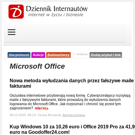
< reklama
the:protocol
Aukcje
Bukmacherzy
Dodaj artykuł / link
Microsoft Office
Nowa metoda wyłudzania danych przez fałszywe maile 
fakturami
Oszustwa internetowe przybierają nową formę. Cyberprzestępcy rozsyłają
maile z fałszywymi fakturami, które prowadzą do wyłudzenia danych
logowania do Microsoft Office. Jak rozpoznać i chronić się przed tym
zagrożeniem?
więcej
09-12-2025, 09:13, Cezary Bunsecki,
Bezpieczeństwo
Kup Windows 10 za 10,26 euro i Office 2019 Pro za 41,
euro na Goodoffer24.com!