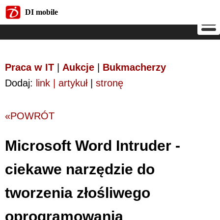
DI mobile
DI mobile
Praca w IT
|
Aukcje
|
Bukmacherzy
Dodaj:
link | artykuł
|
stronę
«POWRÓT
Microsoft Word Intruder -
ciekawe narzędzie do
tworzenia złośliwego
oprogramowania