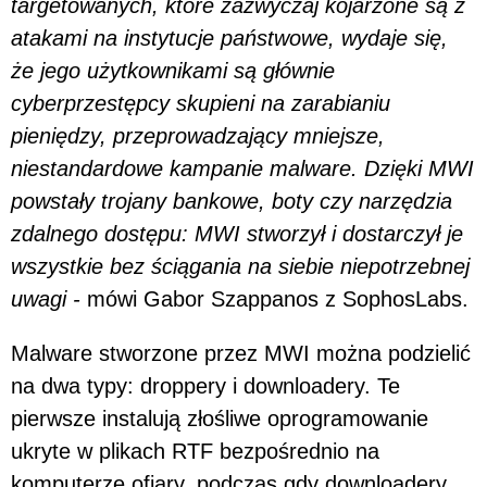
targetowanych, które zazwyczaj kojarzone są z
atakami na instytucje państwowe, wydaje się,
że jego użytkownikami są głównie
cyberprzestępcy skupieni na zarabianiu
pieniędzy, przeprowadzający mniejsze,
niestandardowe kampanie malware. Dzięki MWI
powstały trojany bankowe, boty czy narzędzia
zdalnego dostępu: MWI stworzył i dostarczył je
wszystkie bez ściągania na siebie niepotrzebnej
uwagi -
mówi Gabor Szappanos z SophosLabs.
Malware stworzone przez MWI można podzielić
na dwa typy: droppery i downloadery. Te
pierwsze instalują złośliwe oprogramowanie
ukryte w plikach RTF bezpośrednio na
komputerze ofiary, podczas gdy downloadery