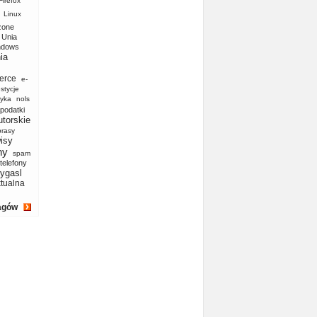
Firefox
Linux
zone
Unia
ndows
ia
erce
e-
stycje
yka
nols
podatki
utorskie
prasy
isy
ny
spam
telefony
ygasl
ktualna
agów