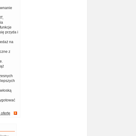
ównanie
T,
ia
funkcje
ię przyda i
zedaż na
czne z
e.
iąż
zesnych
jlepszych
 włoską
zygotować
 ofertę