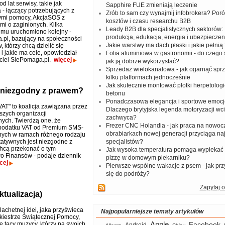
od lat serwisy, takie jak
Sapphire FUE zmieniają leczenie
 - łączący potrzebujących z
Zrób to sam czy wynajmij infobrokera? Por
ymi pomocy, AkcjaSOS z
kosztów i czasu researchu B2B
mi o zaginionych. Kilka
Leady B2B dla specjalistycznych sektorów: I
emu uruchomiono kolejny -
produkcja, edukacja, energia i ubezpieczen
pl, bazujący na społeczności
Jakie warstwy ma dach płaski i jakie pełnią 
, którzy chcą dzielić się
 i jakie ma cele, opowiedział
Folia aluminiowa w gastronomii - do czego s
yciel SiePomaga.pl.
więcej
jak ją dobrze wykorzystać?
Sprzedaż wielokanałowa - jak ogarnąć spr
kilku platformach jednocześnie
Jak skutecznie montować płotki herpetologi
 niezgodny z prawem?
betonu
Ponadczasowa elegancja i sportowe emocj
AT" to koalicja zawiązana przez
Dlaczego brytyjska legenda motoryzacji wc
szych organizacji
zachwyca?
ych. Twierdzą one, że
Frezer CNC Holandia - jak praca na nowoc
 podatku VAT od Premium SMS-
obrabiarkach nowej generacji przyciąga na
nych w ramach różnego rodzaju
ytatywnych jest niezgodne z
specjalistów?
hcą przekonać o tym
Jak wysoka temperatura pomaga wypiekać
wo Finansów - podaje dziennik
pizzę w domowym piekarniku?
cej
Pierwsze wspólne wakacje z psem - jak pr
się do podróży?
Zapytaj o
tualizacja)
achetnej idei, jaka przyświeca
Najpopularniejsze tematy artykułów
rkiestrze Świątecznej Pomocy,
Apple
ę tacy muzycy, którzy na swoich
Facebook