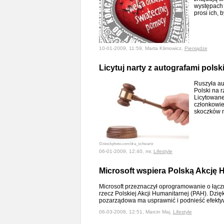
występach 
prosi ich, 
10-01-2009, 11:59, Marta Klimowicz,
Pieniądze
Licytuj narty z autografami pols
Ruszyła au
Polski na 
Licytowane
członkowie 
skoczków n
©istockphoto.com/dra_schwartz
06-01-2009, 12:40, mr,
Lifestyle
Microsoft wspiera Polską Akcję 
Microsoft przeznaczył oprogramowanie o łączne
rzecz Polskiej Akcji Humanitarnej (PAH). Dzię
pozarządowa ma usprawnić i podnieść efekty
06-03-2008, 12:51, Marcin Maj,
Lifestyle