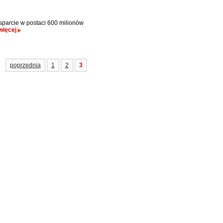
sparcie w postaci 600 milionów
więcej
poprzednia
1
2
3