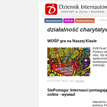
< reklam
the:protocol
Aukcje
Bukmacherzy
działalność charytat
WOŚP gra na Naszej Klasie
XVIII Finał
Pomocy odb
roku. Już 
społeczno
przekazywa
onkologii.
WOŚP
07-12-2009, 08:57, aws,
Lifestyle
SiePomaga: Internauci pomagają,
online - wywiad
Internet to
pomocy. P