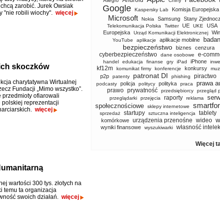
Android
Allegro
Chiny
chcą zarobić. Jurek Owsiak
Google
Komisja Europejska
Kaspersky Lab
by "nie robili wiochy".
więcej
Microsoft
Samsung
Stany Zjednoc
Nokia
UE
USA
Telekomunikacja Polska
Twitter
UKE
Europejska
Wi
Urząd Komunikacji Elektronicznej
badan
aplikacje mobilne
YouTube
aplikacje
bezpieczeństwo
biznes
cenzura
cyberbezpieczeństwo
e-comm
dane osobowe
iPhone
handel
edukacja
finanse
gry
iPad
inwe
kich skoczków
kf12m
konkursy
komunikat firmy
konferencje
muz
patronat DI
piractwo
p2p
patenty
phishing
kcja charytatywna Wirtualnej
prawa a
policja
polityka
podcasty
politycy
praca
rzecz Fundacji „Mimo wszystko”.
prawo
prywatność
przedsiębiorcy
przegląd 
 przedmioty ofiarowali
serw
raporty
przeglądarki
przejęcia
reklama
polskiej reprezentacji
smartfo
społecznościowe
sklepy internetowe
arciarskich.
więcej
startupy
tablety
sprzedaż
sztuczna inteligencja
w
urządzenia przenośne
wideo
komórkowe
własność intele
wyniki finansowe
wyszukiwarki
Więcej t
Humanitarną
j wartości 300 tys. złotych na
ki temu ta organizacja
wność swoich działań.
więcej