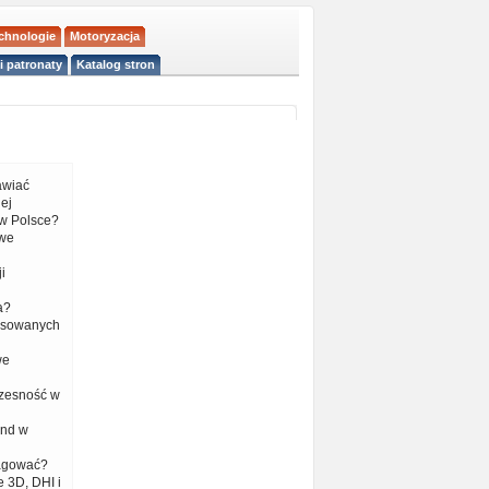
echnologie
Motoryzacja
i patronaty
Katalog stron
tawiać
ej
w Polsce?
 we
i
a?
nsowanych
we
czesność w
end w
eagować?
 3D, DHI i