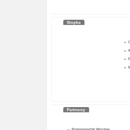
Stopka
O
P
M
Partnerzy
Przeprowadzki Wrocław