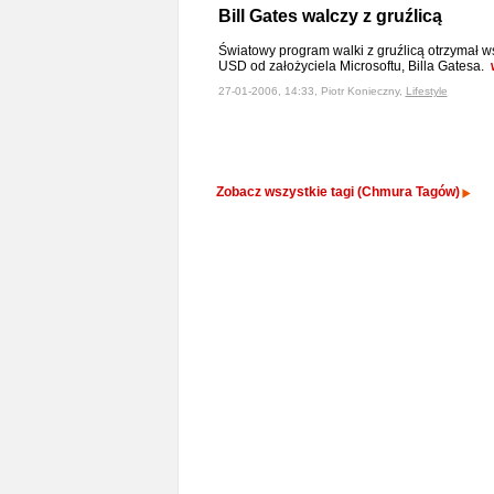
Bill Gates walczy z gruźlicą
Światowy program walki z gruźlicą otrzymał w
USD od założyciela Microsoftu, Billa Gatesa.
27-01-2006, 14:33, Piotr Konieczny,
Lifestyle
Zobacz wszystkie tagi (Chmura Tagów)