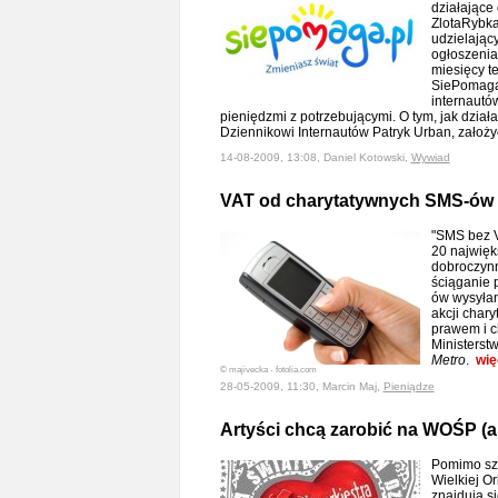
działające 
ZlotaRybka
udzielając
ogłoszenia
miesięcy t
SiePomaga.
internautów
pieniędzmi z potrzebującymi. O tym, jak działa
Dziennikowi Internautów Patryk Urban, założ
14-08-2009, 13:08, Daniel Kotowski,
Wywiad
VAT od charytatywnych SMS-ów
"SMS bez V
20 najwięk
dobroczynn
ściąganie
ów wysyła
akcji char
prawem i c
Ministerst
Metro
.
wię
© majivecka - fotolia.com
28-05-2009, 11:30, Marcin Maj,
Pieniądze
Artyści chcą zarobić na WOŚP (ak
Pomimo szl
Wielkiej O
znajdują si