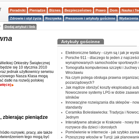
Poradniki
Pieniądze
Biznes
Bezpieczeństwo
Prawo
Dom
Nauka i T
Zdrowie i styl życia
Rozrywka
Pressroom i artykuły gościnne
Wydarzenia 
a
Dodaj artykuł / link
ywna
Artykuły gościnne
Elektroniczne faktury - czym są i jak je wys
Porsche 911 - dlaczego to jeden z najcześci
wynajmowanych samochodów sportowych 
 Wielkiej Orkiestry Świątecznej
ędzie się 10 stycznia 2010
Tomografia komputerowa szczęki i żuchwy
teraz jednak użytkownicy serwisu
Wrocławiu
ściowego Nasza Klasa mogą
Na czym polega obsługa prawna organizacj
ć datki na rozwój polskiej
pozarządowych?
więcej
Jak mądrze obniżyć koszty eksploatacji aut
Nowoczesne systemy LPG w dobie zaawa
silników
Innowacyjne rozwiązania dla sklepów - no
standardy
Ceramika Bolesławiecka: Tradycja i Nowo
 zbierając pieniądze
Jednym
Interaktywne atrakcje w Krakowie - nowy tr
rozrywce dla dzieci i dorosłych
Pomówienie w internecie - jak szybko zar
 źródło rozrywki, pracy, ale także
otwierdzeniem tego mogą być
Przeszczep włosów w Turcji: jak planowanie