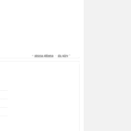
«
strona główna
-
do góry
^