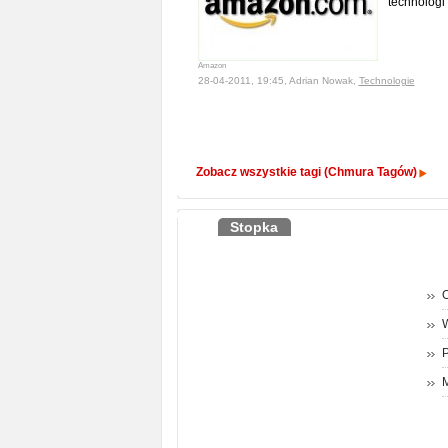
technologi
Amazon
28-04-2011, 19:45, Adrian Nowak,
Technologie
Zobacz wszystkie tagi (Chmura Tagów)
Stopka
O
P
M