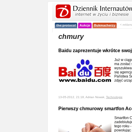
< reklam
the:protocol
Aukcje
Bukmacherzy
chmury
Baidu zaprezentuje wkrótce swo
Już w ciąg
ma zostać 
wyszukiwar
się agencj
Państwa Śr
zdjęć urzą
13-05-2012, 21:18, Adrian Nowak,
Technologie
Pierwszy chmurowy smartfon Ace
Smartfon C
zadebiutuj
tego roku 
powołując 