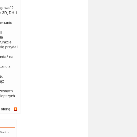
eagować?
 3D, DHI i
ównanie
T,
ia
funkcje
ię przyda i
zedaż na
czne z
e.
iąż
zesnych
jlepszych
 ofertę
Firefox