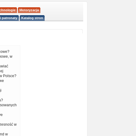
echnologie
Motoryzacja
i patronaty
Katalog stron
liowe?
mowe, w
tawiać
ej
w Polsce?
 we
i
a?
nsowanych
we
czesność w
end w