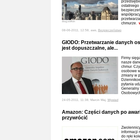
przedsiębi
ostatniego
bezpieczeń
współpracy
przetwarza
doug.siefken
chmurze.
08-06-2011, 12:58, aws,
Bezpieczeństwo
GIODO: Przetwarzanie danych 
jest dopuszczalne, ale...
Firmy sięg
nasze dane
chmur. Cz
osobowe w
zmiany w 
Dziennikow
pytania udz
Generalny 
Osobowyc
24-05-2011, 11:38, Marcin Maj,
Wywiad
Amazon: Części danych po awarii
przywrócić
Zwolennicy
informacji
do ręki ko