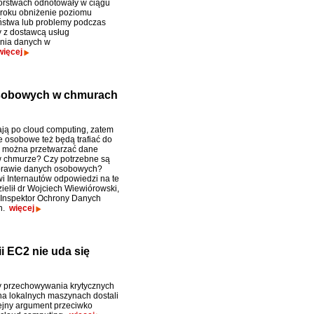
orstwach odnotowały w ciągu
 roku obniżenie poziomu
stwa lub problemy podczas
 z dostawcą usług
nia danych w
więcej
osobowych w chmurach
ają po cloud computing, zatem
 osobowe też będą trafiać do
y można przetwarzać dane
 chmurze? Czy potrzebne są
prawie danych osobowych?
i Internautów odpowiedzi na te
ielił dr Wojciech Wiewiórowski,
Inspektor Ochrony Danych
h.
więcej
 EC2 nie uda się
 przechowywania krytycznych
 na lokalnych maszynach dostali
lejny argument przeciwko