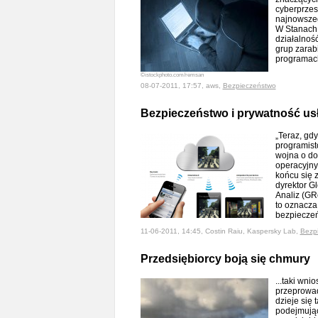
cyberprzes
najnowszeg
W Stanach
działalno
grup zarab
programac
©istockphoto.com/remsan
08-07-2011, 17:57, aws,
Bezpieczeństwo
Bezpieczeństwo i prywatność usł
„Teraz, gd
programist
wojna o do
operacyjny
końcu się 
dyrektor G
Analiz (GR
to oznacza
bezpiecz
11-06-2011, 14:45, Costin Raiu, Kaspersky Lab,
Bezp
Przedsiębiorcy boją się chmury
...taki wni
przeprowad
dzieje się
podejmując