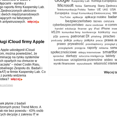
Google
Komisja Europejska
Kaspersky Lab
tępcami - wynika z
Microsoft
Samsung
Stany Zjednoc
Nokia
o raportu firmy Kaspersky Lab.
UE
USA
Telekomunikacja Polska
Twitter
UKE
 Zjednoczonych ukrócono
Europejska
Wi
Urząd Komunikacji Elektronicznej
ść dwóch międzynarodowych
badan
aplikacje mobilne
YouTube
aplikacje
iających na fałszywych
bezpieczeństwo
biznes
cenzura
h antywirusowych.
więcej
cyberbezpieczeństwo
e-comm
dane osobowe
iPhone
handel
edukacja
finanse
gry
iPad
inwe
kf12m
konkursy
komunikat firmy
konferencje
muz
patronat DI
piractwo
p2p
patenty
phishing
prawa a
policja
polityka
podcasty
politycy
praca
ugi iCloud firmy Apple
prawo
prywatność
przedsiębiorcy
przegląd 
serw
raporty
przeglądarki
przejęcia
reklama
y Apple udostępnił iCloud
smartfo
społecznościowe
sklepy internetowe
om, można powiedzieć, że
startupy
tablety
sprzedaż
sztuczna inteligencja
minację na rynku systemów
w
urządzenia przenośne
wideo
komórkowe
ch opartych na chmurze w
własność intele
wyniki finansowe
wyszukiwarki
zaczęła” – mówi Costin Raiu,
lobalnego Zespołu ds. Badań i
eAT) w firmie Kaspersky Lab. Co
Więcej t
 z punktu widzenia
eństwa?
więcej
ieczeństwo
osek płynie z badań
zonych przez Trend Micro. A
 tak nie bez powodu - 43% osób
ych decyzje z zakresu IT w