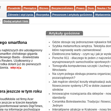
Poradniki
Pieniądze
Biznes
Bezpieczeństwo
Prawo
Dom
Nauka i T
Zdrowie i styl życia
Rozrywka
Pressroom i artykuły gościnne
Wydarzenia 
a
Dodaj artykuł / link
Artykuły gościnne
jego smartfona
Gdzie stosuje się jednorazowe rękawice fo
Szybka metamorfoza wnętrza. Tekstylia do
które naprawdę warto zainwestować
u najbliższych dni udostępniony
smartfon chińskiego giganta
Elektroniczne faktury - czym są i jak je wys
kowego Baidu - dowiedziała
Porsche 911 - dlaczego to jeden z najcześci
a Reuters. Użytkownicy z
wynajmowanych samochodów sportowych 
odka dotarli już do pierwszych
Tomografia komputerowa szczęki i żuchwy
dzenia.
więcej
Wrocławiu
Na czym polega obsługa prawna organizacj
pozarządowych?
Jak mądrze obniżyć koszty eksploatacji aut
Nowoczesne systemy LPG w dobie zaawa
silników
ra jeszcze w tym roku
Innowacyjne rozwiązania dla sklepów - no
standardy
loudMobile od firmy Acer
Ceramika Bolesławiecka: Tradycja i Nowo
e jeszcze w trzecim kwartale
Jednym
- poinformował serwis DigiTimes,
się na informacje pochodzące
Interaktywne atrakcje w Krakowie - nowy tr