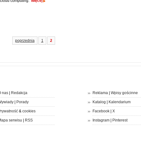
 cloud computing.
więcej
poprzednia
1
2
 nas
|
Redakcja
Reklama
|
Wpisy gościnne
Wywiady
|
Porady
Katalog
|
Kalendarium
rywatność
&
cookies
Facebook
|
X
apa serwisu
|
RSS
Instagram
|
Pinterest