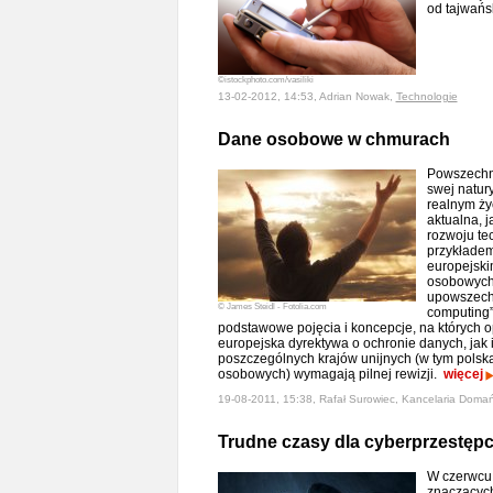
od tajwańs
©istockphoto.com/vasiliki
13-02-2012, 14:53, Adrian Nowak,
Technologie
Dane osobowe w chmurach
Powszechn
swej natur
realnym życ
aktualna, 
rozwoju te
przykładem
europejski
osobowych
upowszechn
© James Steidl - Fotolia.com
computing”,
podstawowe pojęcia i koncepcje, na których o
europejska dyrektywa o ochronie danych, jak
poszczególnych krajów unijnych (w tym polsk
osobowych) wymagają pilnej rewizji.
więcej
19-08-2011, 15:38, Rafał Surowiec, Kancelaria Domań
Trudne czasy dla cyberprzestęp
W czerwcu 
znaczącyc