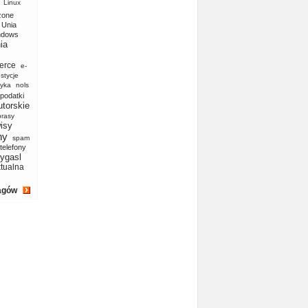
Linux
zone
Unia
ndows
ia
erce
e-
stycje
yka
nols
podatki
utorskie
prasy
isy
ny
spam
telefony
ygasl
ktualna
agów