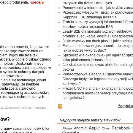
kiego producenta.
więcej
rozrywce dla dzieci i dorosłych
Pomówienie w internecie - jak szybko zar
Przeszczep włosów w Turcji: jak planowanie
Sapphire FUE zmieniają leczenie
Zrób to sam czy wynajmij infobrokera? Por
kosztów i czasu researchu B2B
Leady B2B dla specjalistycznych sektorów: I
produkcja, edukacja, energia i ubezpieczen
Jakie warstwy ma dach płaski i jakie pełnią 
Folia aluminiowa w gastronomii - do czego s
ie znana prawda, że prawo ze
jak ją dobrze wykorzystać?
y pozostaje zawsze krok za
iem, nigdy nie była tak
Sprzedaż wielokanałowa - jak ogarnąć spr
jak dziś, w dobie błyskawicznego
kilku platformach jednocześnie
chnologii. Doskonałym tego
Jak skutecznie montować płotki herpetologi
 jest zamieszanie, do jakiego w
betonu
m systemie ochrony danych
Ponadczasowa elegancja i sportowe emocj
 doprowadziło
Dlaczego brytyjska legenda motoryzacji wc
ienie się technologii „cloud
zachwyca?
 sprawiając, że niektóre
parta została zarówno
Frezer CNC Holandia - jak praca na nowoc
 i recypujące ją ustawodawstwo
obrabiarkach nowej generacji przyciąga na
a ustawa o ochronie danych
specjalistów?
Zapytaj o
ski Zakrzewski Palinka,
Pieniądze
ców?
Najpopularniejsze tematy artykułów
Apple
Facebook
Android
organy ścigania odniosły kilka
Allegro
Chiny
h sukcesów w walce z