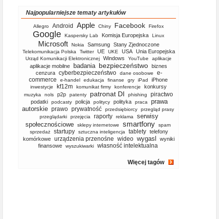
Najpopularniejsze tematy artykułów
Apple
Facebook
Android
Allegro
Chiny
Firefox
Google
Komisja Europejska
Kaspersky Lab
Linux
Microsoft
Samsung
Stany Zjednoczone
Nokia
UE
USA
Unia Europejska
Telekomunikacja Polska
Twitter
UKE
Windows
Urząd Komunikacji Elektronicznej
YouTube
aplikacje
bezpieczeństwo
badania
aplikacje mobilne
biznes
cyberbezpieczeństwo
e-
cenzura
dane osobowe
commerce
iPhone
e-handel
edukacja
finanse
gry
iPad
kf12m
konkursy
inwestycje
komunikat firmy
konferencje
patronat DI
piractwo
p2p
muzyka
nols
patenty
phishing
prawa
podatki
policja
polityka
podcasty
politycy
praca
autorskie
prawo
prywatność
przedsiębiorcy
przegląd prasy
serwisy
raporty
przeglądarki
przejęcia
reklama
smartfony
społecznościowe
sklepy internetowe
spam
startupy
tablety
telefony
sprzedaż
sztuczna inteligencja
wygasl
urządzenia przenośne
wideo
komórkowe
wyniki
własność intelektualna
finansowe
wyszukiwarki
Więcej tagów