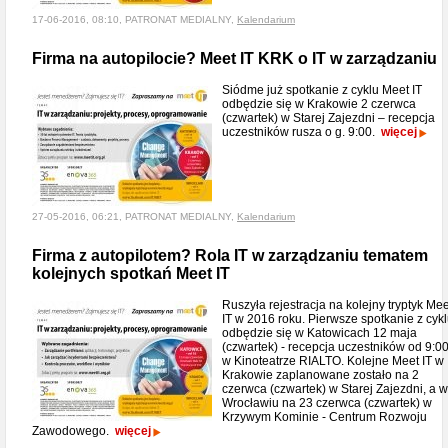
17-06-2016, 08:10, PATRONAT MEDIALNY,
Kalendarium
Firma na autopilocie? Meet IT KRK o IT w zarządzaniu
Siódme już spotkanie z cyklu Meet IT
odbędzie się w Krakowie 2 czerwca
(czwartek) w Starej Zajezdni – recepcja
uczestników rusza o g. 9:00.
więcej
27-05-2016, 06:21, PATRONAT MEDIALNY,
Kalendarium
Firma z autopilotem? Rola IT w zarządzaniu tematem
kolejnych spotkań Meet IT
Ruszyła rejestracja na kolejny tryptyk Mee
IT w 2016 roku. Pierwsze spotkanie z cyk
odbędzie się w Katowicach 12 maja
(czwartek) - recepcja uczestników od 9:0
w Kinoteatrze RIALTO. Kolejne Meet IT w
Krakowie zaplanowane zostało na 2
czerwca (czwartek) w Starej Zajezdni, a 
Wrocławiu na 23 czerwca (czwartek) w
Krzywym Kominie - Centrum Rozwoju
Zawodowego.
więcej