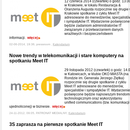
12 czerwca 2014 (czwartek) o godz. 13.0
w Krakowie, w lokalu Restauracja &
Oranżeria Augusta rozpocznie się drugie
Krakowie spotkanie z cyklu Meet IT
adresowane do menedżerów, specjalistó
i sympatyków IT. Wydarzenie poświęcone
będzie zadaniom administratorów IT
związanym z przetwarzaniem danych
wrażliwych i bezpieczeństwem
informacji.
więcej
02-06-2014, 19:36, pressroom ,
Kalendarium
Nowe trendy w telekomunikacji i stare komputery na
spotkaniu Meet IT
29 listopada 2012 (czwartek) o godz. 14.
w Katowicach, w klubie OKO MIASTA (na
Rondzie im. Generała Jerzego Ziętka)
rozpocznie się drugie spotkanie z cyklu
Meet IT adresowane do menedżerów,
specjalistów i sympatyków IT. Wydarzenie
poświęcone będzie najnowszym trendom
technologicznym oraz wykorzystaniu
unified communications (tzw. komunikacji
ujednoliconej) w biznesie.
więcej
24-11-2012, 09:05, PATRONAT MEDIALNY,
Kalendarium
3S zaprasza na pierwsze spotkanie Meet IT