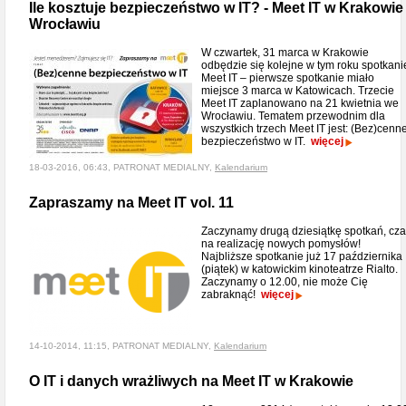
Ile kosztuje bezpieczeństwo w IT? - Meet IT w Krakowie 
Wrocławiu
W czwartek, 31 marca w Krakowie
odbędzie się kolejne w tym roku spotkani
Meet IT – pierwsze spotkanie miało
miejsce 3 marca w Katowicach. Trzecie
Meet IT zaplanowano na 21 kwietnia we
Wrocławiu. Tematem przewodnim dla
wszystkich trzech Meet IT jest: (Bez)cenn
bezpieczeństwo w IT.
więcej
18-03-2016, 06:43, PATRONAT MEDIALNY,
Kalendarium
Zapraszamy na Meet IT vol. 11
Zaczynamy drugą dziesiątkę spotkań, cz
na realizację nowych pomysłów!
Najbliższe spotkanie już 17 października
(piątek) w katowickim kinoteatrze Rialto.
Zaczynamy o 12.00, nie może Cię
zabraknąć!
więcej
14-10-2014, 11:15, PATRONAT MEDIALNY,
Kalendarium
O IT i danych wrażliwych na Meet IT w Krakowie