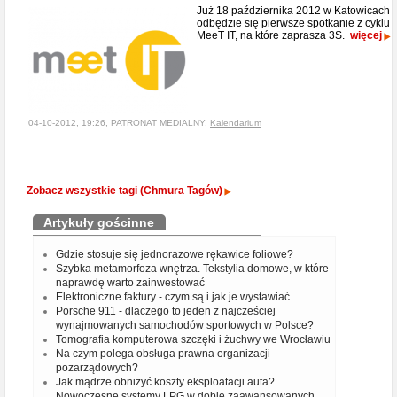
Już 18 października 2012 w Katowicach
odbędzie się pierwsze spotkanie z cyklu
MeeT IT, na które zaprasza 3S.
więcej
04-10-2012, 19:26, PATRONAT MEDIALNY,
Kalendarium
Zobacz wszystkie tagi (Chmura Tagów)
Artykuły gościnne
Gdzie stosuje się jednorazowe rękawice foliowe?
Szybka metamorfoza wnętrza. Tekstylia domowe, w które
naprawdę warto zainwestować
Elektroniczne faktury - czym są i jak je wystawiać
Porsche 911 - dlaczego to jeden z najcześciej
wynajmowanych samochodów sportowych w Polsce?
Tomografia komputerowa szczęki i żuchwy we Wrocławiu
Na czym polega obsługa prawna organizacji
pozarządowych?
Jak mądrze obniżyć koszty eksploatacji auta?
Nowoczesne systemy LPG w dobie zaawansowanych