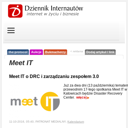
< reklama
the:protocol
Aukcje
Bukmacherzy
Dodaj artykuł / link
Meet IT
Meet IT o DRC i zarządzaniu zespołem 3.0
Już za dwa dni (13 października) temate
przewodnim 17-tego spotkania Meet IT w
Katowicach będzie Disaster Recovery
Center.
więcej
11-10-2016, 05:40, PATRONAT MEDIALNY,
Kalendarium