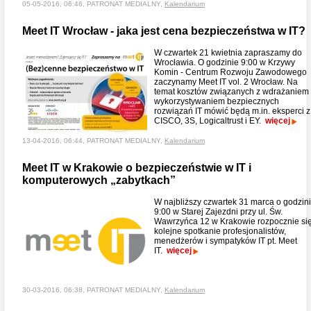
05-05-2016, 06:46, PATRONAT MEDIALNY,
Kalendarium
Meet IT Wrocław - jaka jest cena bezpieczeństwa w IT?
W czwartek 21 kwietnia zapraszamy do
Wrocławia. O godzinie 9:00 w Krzywy
Komin - Centrum Rozwoju Zawodowego
zaczynamy Meet IT vol. 2 Wrocław. Na
temat kosztów związanych z wdrażaniem 
wykorzystywaniem bezpiecznych
rozwiązań IT mówić będą m.in. eksperci z
CISCO, 3S, Logicaltrust i EY.
więcej
13-04-2016, 06:44, PATRONAT MEDIALNY,
Kalendarium
Meet IT w Krakowie o bezpieczeństwie w IT i
komputerowych „zabytkach”
W najbliższy czwartek 31 marca o godzin
9:00 w Starej Zajezdni przy ul. Św.
Wawrzyńca 12 w Krakowie rozpocznie si
kolejne spotkanie profesjonalistów,
menedżerów i sympatyków IT pt. Meet
IT.
więcej
30-03-2016, 06:38, PATRONAT MEDIALNY,
Kalendarium