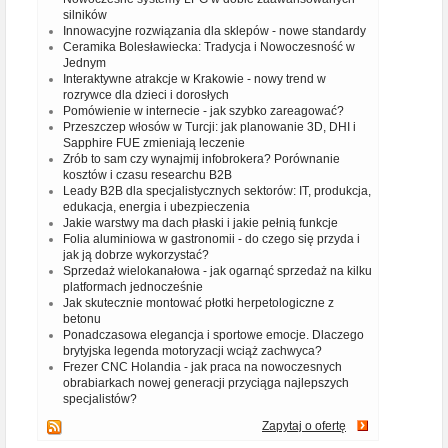
silników
Innowacyjne rozwiązania dla sklepów - nowe standardy
Ceramika Bolesławiecka: Tradycja i Nowoczesność w
Jednym
Interaktywne atrakcje w Krakowie - nowy trend w
rozrywce dla dzieci i dorosłych
Pomówienie w internecie - jak szybko zareagować?
Przeszczep włosów w Turcji: jak planowanie 3D, DHI i
Sapphire FUE zmieniają leczenie
Zrób to sam czy wynajmij infobrokera? Porównanie
kosztów i czasu researchu B2B
Leady B2B dla specjalistycznych sektorów: IT, produkcja,
edukacja, energia i ubezpieczenia
Jakie warstwy ma dach płaski i jakie pełnią funkcje
Folia aluminiowa w gastronomii - do czego się przyda i
jak ją dobrze wykorzystać?
Sprzedaż wielokanałowa - jak ogarnąć sprzedaż na kilku
platformach jednocześnie
Jak skutecznie montować płotki herpetologiczne z
betonu
Ponadczasowa elegancja i sportowe emocje. Dlaczego
brytyjska legenda motoryzacji wciąż zachwyca?
Frezer CNC Holandia - jak praca na nowoczesnych
obrabiarkach nowej generacji przyciąga najlepszych
specjalistów?
Zapytaj o ofertę