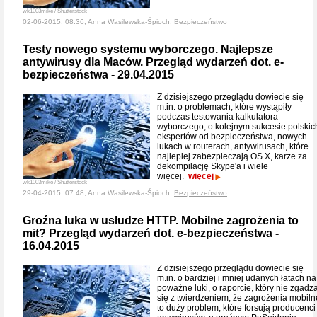
wk1003mike / Shutterstock
02-06-2015, 08:36, Anna Wasilewska-Śpioch,
Bezpieczeństwo
Testy nowego systemu wyborczego. Najlepsze
antywirusy dla Maców. Przegląd wydarzeń dot. e-
bezpieczeństwa - 29.04.2015
Z dzisiejszego przeglądu dowiecie się
m.in. o problemach, które wystąpiły
podczas testowania kalkulatora
wyborczego, o kolejnym sukcesie polskic
ekspertów od bezpieczeństwa, nowych
lukach w routerach, antywirusach, które
najlepiej zabezpieczają OS X, karze za
dekompilację Skype'a i wiele
więcej.
więcej
wk1003mike / Shutterstock
29-04-2015, 07:48, Anna Wasilewska-Śpioch,
Bezpieczeństwo
Groźna luka w usłudze HTTP. Mobilne zagrożenia to
mit? Przegląd wydarzeń dot. e-bezpieczeństwa -
16.04.2015
Z dzisiejszego przeglądu dowiecie się
m.in. o bardziej i mniej udanych łatach na
poważne luki, o raporcie, który nie zgadz
się z twierdzeniem, że zagrożenia mobiln
to duży problem, które forsują producenci