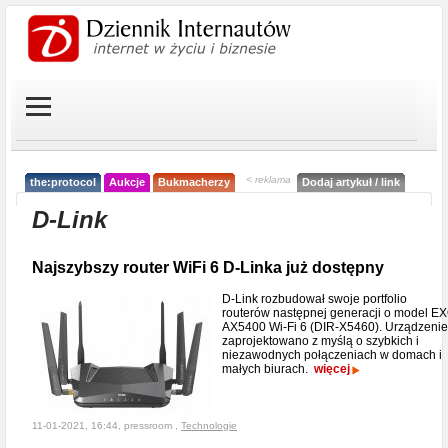
< reklama
the:protocol
Aukcje
Bukmacherzy
Dodaj artykuł / link
D-Link
Najszybszy router WiFi 6 D-Linka już dostępny
D-Link rozbudował swoje portfolio
routerów następnej generacji o model E
AX5400 Wi-Fi 6 (DIR-X5460). Urządzenie
zaprojektowano z myślą o szybkich i
niezawodnych połączeniach w domach i
małych biurach.
więcej
11-01-2021, 16:44, pressroom ,
Technologie