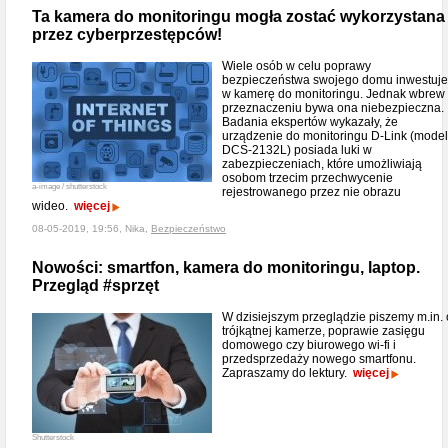
Ta kamera do monitoringu mogła zostać wykorzystana
przez cyberprzestępców!
Wiele osób w celu poprawy
bezpieczeństwa swojego domu inwestuje
w kamerę do monitoringu. Jednak wbrew
przeznaczeniu bywa ona niebezpieczna.
Badania ekspertów wykazały, że
urządzenie do monitoringu D-Link (model
DCS-2132L) posiada luki w
zabezpieczeniach, które umożliwiają
osobom trzecim przechwycenie
a-image / shutterstock
rejestrowanego przez nie obrazu
wideo.
więcej
08-05-2019, 19:56, Nika,
Bezpieczeństwo
Nowości: smartfon, kamera do monitoringu, laptop.
Przegląd #sprzęt
W dzisiejszym przeglądzie piszemy m.in. 
trójkątnej kamerze, poprawie zasięgu
domowego czy biurowego wi-fi i
przedsprzedaży nowego smartfonu.
Zapraszamy do lektury.
więcej
Shutterstock