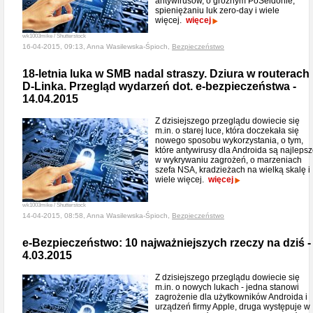
antywirusów, o groźnym PoSeidonie,
spieniężaniu luk zero-day i wiele
więcej.
więcej
wk1003mike / Shutterstock
16-04-2015, 09:13, Anna Wasilewska-Śpioch,
Bezpieczeństwo
18-letnia luka w SMB nadal straszy. Dziura w routerach
D-Linka. Przegląd wydarzeń dot. e-bezpieczeństwa -
14.04.2015
Z dzisiejszego przeglądu dowiecie się
m.in. o starej luce, która doczekała się
nowego sposobu wykorzystania, o tym,
które antywirusy dla Androida są najleps
w wykrywaniu zagrożeń, o marzeniach
szefa NSA, kradzieżach na wielką skalę i
wiele więcej.
więcej
wk1003mike / Shutterstock
14-04-2015, 08:58, Anna Wasilewska-Śpioch,
Bezpieczeństwo
e-Bezpieczeństwo: 10 najważniejszych rzeczy na dziś -
4.03.2015
Z dzisiejszego przeglądu dowiecie się
m.in. o nowych lukach - jedna stanowi
zagrożenie dla użytkowników Androida i
urządzeń firmy Apple, druga występuje w