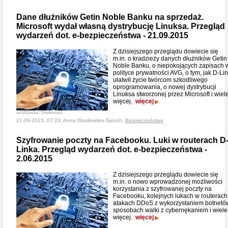
Dane dłużników Getin Noble Banku na sprzedaż.
Microsoft wydał własną dystrybucję Linuksa. Przegląd
wydarzeń dot. e-bezpieczeństwa - 21.09.2015
Z dzisiejszego przeglądu dowiecie się
m.in. o kradzieży danych dłużników Getin
Noble Banku, o niepokojących zapisach 
polityce prywatności AVG, o tym, jak D-Li
ułatwił życie twórcom szkodliwego
oprogramowania, o nowej dystrybucji
Linuksa stworzonej przez Microsoft i wiel
więcej.
więcej
wk1003mike / Shutterstock
21-09-2015, 07:23, Anna Wasilewska-Śpioch,
Bezpieczeństwo
Szyfrowanie poczty na Facebooku. Luki w routerach D
Linka. Przegląd wydarzeń dot. e-bezpieczeństwa -
2.06.2015
Z dzisiejszego przeglądu dowiecie się
m.in. o nowo wprowadzonej możliwości
korzystania z szyfrowanej poczty na
Facebooku, kolejnych lukach w routerach
atakach DDoS z wykorzystaniem botnetó
sposobach walki z cybernękaniem i wiele
więcej.
więcej