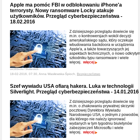
Apple ma pomóc FBI w odblokowaniu iPhone'a
terrorysty. Nowy ransomware Locky atakuje
użytkowników. Przegląd cyberbezpieczeństwa -
18.02.2016
Z dzisiejszego przeglądu dowiecie się
m.in. o kontrowersjach wokół decyzji
amerykańskiego sądu, który oczekuje
wbudowania backdoora w urządzenia
Apple'a, a także towarzyszących jej
aspektach technicznych, o nowo odkryty
szkodniku typu ransomware i wiele
więcej.
więcej
wk1003mike / Shutterstock
18-02-2016, 07:30, Anna Wasilewska-Śpioch,
Bezpieczeństwo
Szef wywiadu USA ofiarą hakera. Luka w technologii
Silverlight. Przegląd cyberbezpieczeństwa - 14.01.2016
Z dzisiejszego przeglądu dowiecie się
m.in. o zhakowaniu prywatnej skrzynki
pocztowej Dyrektora Wywiadu
Narodowego USA, o jednym z powodów,
dla którego nie należy ignorować
wydanych w tym tygodniu biuletynów
zabezpieczeń Microsoftu i wiele
więcej.
więcej
wk1003mike / Shutterstock