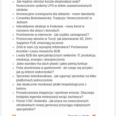
Jak mądrze obniżyć koszty eksploatacji auta?
Nowoczesne systemy LPG w dobie zaawansowanych
silników
Innowacyjne rozwiązania dla sklepów - nowe standardy
Ceramika Bolesławiecka: Tradycja i Nowoczesność w
Jednym
Interaktywne atrakcje w Krakowie - nowy trend w
rozrywce dla dzieci i dorosłych
Pomówienie w internecie - jak szybko zareagować?
Przeszczep włosów w Turcji: jak planowanie 3D, DHI i
Sapphire FUE zmieniają leczenie
Zrób to sam czy wynajmij infobrokera? Porównanie
kosztów i czasu researchu B2B
Leady B2B dla specjalistycznych sektorów: IT, produkcja,
edukacja, energia i ubezpieczenia
Jakie warstwy ma dach płaski i jakie pełnią funkcje
Folia aluminiowa w gastronomii - do czego się przyda i
jak ją dobrze wykorzystać?
Sprzedaż wielokanałowa - jak ogarnąć sprzedaż na kilku
platformach jednocześnie
Jak skutecznie montować płotki herpetologiczne z
betonu
Ponadczasowa elegancja i sportowe emocje. Dlaczego
brytyjska legenda motoryzacji wciąż zachwyca?
Frezer CNC Holandia - jak praca na nowoczesnych
obrabiarkach nowej generacji przyciąga najlepszych
specjalistów?