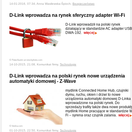
14-01-2016, 07:34, Anna Wasilewska-Śpioch,
Bezpieczeństwo
D-Link wprowadza na rynek sferyczny adapter Wi-Fi
D-Link wprowadził na polski rynek
działający w standardzie AC adapter USB
DWA-192.
więcej
© PeterAustin at istockphoto.com
14-10-2015, 21:08, Komunikat firmy,
Technologie
D-Link wprowadza na polski rynek nowe urządzenia
automatyki domowej - Z-Wave
mydlink Connected Home Hub, czujniki
dymu, ruchu, okien i drzwi to nowe
urządzenia automatyki domowej D-Linka
wprowadzone na polski rynek. Do
sprzedaży trafiły także dwa nowe produkt
mydlink Home pracujące w standardzie W
Fi – syrena oraz czujnik zalania.
więcej
© fotolia.com
01-10-2015, 22:50, Komunikat firmy,
Technologie