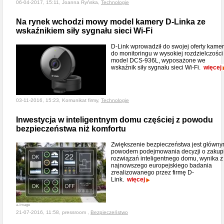
06-04-2017, 15:11, Joanna Ryńska,
Technologie
Na rynek wchodzi mowy model kamery D-Linka ze
wskaźnikiem siły sygnału sieci Wi-Fi
D-Link wprowadził do swojej oferty kame
do monitoringu w wysokiej rozdzielczości 
model DCS-936L, wyposażone we
wskaźnik siły sygnału sieci Wi-Fi.
więcej
03-11-2016, 15:23, Komunikat firmy,
Technologie
Inwestycja w inteligentnym domu częściej z powodu
bezpieczeństwa niż komfortu
Zwiększenie bezpieczeństwa jest główn
powodem podejmowania decyzji o zakup
rozwiązań inteligentnego domu, wynika z
najnowszego europejskiego badania
zrealizowanego przez firmę D-
Link.
więcej
a-image
21-07-2016, 11:58, pressroom ,
Bezpieczeństwo