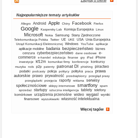
Zapytaj o ofertę
Najpopularniejsze tematy artykułów
Apple
Facebook
Android
Allegro
Chiny
Firefox
Google
Komisja Europejska
Kaspersky Lab
Linux
Microsoft
Samsung
Stany Zjednoczone
Nokia
UE
USA
Unia Europejska
Telekomunikacja Polska
Twitter
UKE
Windows
Urząd Komunikacji Elektronicznej
YouTube
aplikacje
bezpieczeństwo
badania
aplikacje mobilne
biznes
cyberbezpieczeństwo
e-
cenzura
dane osobowe
commerce
iPhone
e-handel
edukacja
finanse
gry
iPad
kf12m
konkursy
inwestycje
komunikat firmy
konferencje
patronat DI
piractwo
p2p
muzyka
nols
patenty
phishing
prawa
podatki
policja
polityka
podcasty
politycy
praca
autorskie
prawo
prywatność
przedsiębiorcy
przegląd prasy
serwisy
raporty
przeglądarki
przejęcia
reklama
smartfony
społecznościowe
sklepy internetowe
spam
startupy
tablety
telefony
sprzedaż
sztuczna inteligencja
wygasl
urządzenia przenośne
wideo
komórkowe
wyniki
własność intelektualna
finansowe
wyszukiwarki
Więcej tagów