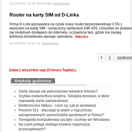
12-02-2010, 13:23, Marcin Maj,
Technologie
Router na karty SIM od D-Linka
Firma D-Link wprowadza na rynek nowy router bezprzewodowy 3.5G z
wejściem na kartę SIM - oznaczony symbolem DIR-455. Umożliwi on dzielen
się mobilnym dostępem do internetu, oczywiście tam, gdzie ma zasięg
telefonia komórkowa danego operatora.
więcej
20-10-2009, 13:44, kg,
Technologie
1
2
następna
Zobacz wszystkie tagi (Chmura Tagów)
Artykuły gościnne
Gdzie stosuje się jednorazowe rękawice foliowe?
Szybka metamorfoza wnętrza. Tekstylia domowe, w które
naprawdę warto zainwestować
Elektroniczne faktury - czym są i jak je wystawiać
Porsche 911 - dlaczego to jeden z najcześciej
wynajmowanych samochodów sportowych w Polsce?
Tomografia komputerowa szczęki i żuchwy we Wrocławiu
Na czym polega obsługa prawna organizacji
pozarządowych?