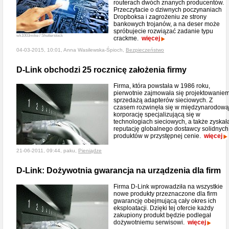
routerach dwóch znanych producentów.
Przeczytacie o dziwnych poczynaniach
Dropboksa i zagrożeniu ze strony
bankowych trojanów, a na deser może
spróbujecie rozwiązać zadanie typu
wk1003mike / Shutterstock
crackme.
więcej
04-03-2015, 10:01, Anna Wasilewska-Śpioch,
Bezpieczeństwo
D-Link obchodzi 25 rocznicę założenia firmy
Firma, która powstała w 1986 roku,
pierwotnie zajmowała się projektowaniem
sprzedażą adapterów sieciowych. Z
czasem rozwinęła się w międzynarodową
korporację specjalizującą się w
technologiach sieciowych, a także zyskał
reputację globalnego dostawcy solidnych
produktów w przystępnej cenie.
więcej
21-06-2011, 09:44, paku,
Pieniądze
D-Link: Dożywotnia gwarancja na urządzenia dla firm
Firma D-Link wprowadziła na wszystkie
nowe produkty przeznaczone dla firm
gwarancję obejmującą cały okres ich
eksploatacji. Dzięki tej ofercie każdy
zakupiony produkt będzie podlegał
dożywotniemu serwisowi.
więcej