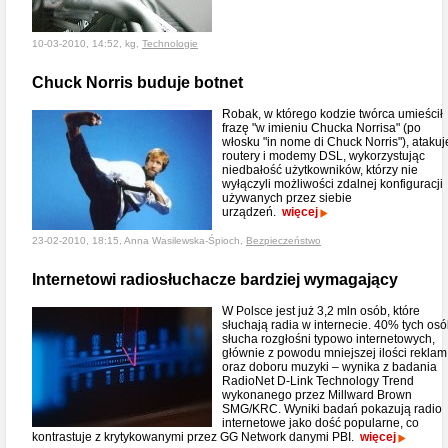
10-03-2010, 14:52, kg,
Technologie
Chuck Norris buduje botnet
Robak, w którego kodzie twórca umieścił
frazę "w imieniu Chucka Norrisa" (po
włosku "in nome di Chuck Norris"), atakuj
routery i modemy DSL, wykorzystując
niedbałość użytkowników, którzy nie
wyłączyli możliwości zdalnej konfiguracji
używanych przez siebie
urządzeń.
więcej
23-02-2010, 18:15, Anna Wasilewska-Śpioch,
Bezpieczeństwo
Internetowi radiosłuchacze bardziej wymagający
W Polsce jest już 3,2 mln osób, które
słuchają radia w internecie. 40% tych os
słucha rozgłośni typowo internetowych,
głównie z powodu mniejszej ilości reklam
oraz doboru muzyki – wynika z badania
RadioNet D-Link Technology Trend
wykonanego przez Millward Brown
SMG/KRC. Wyniki badań pokazują radio
internetowe jako dość popularne, co
kontrastuje z krytykowanymi przez GG Network danymi PBI.
więcej