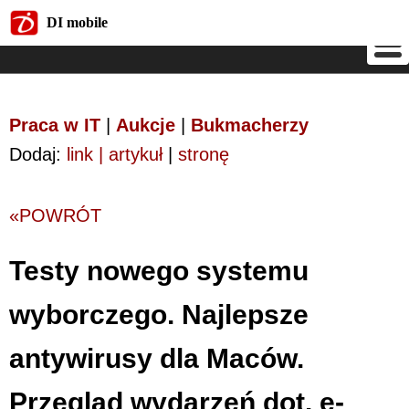
DI mobile
DI mobile
Praca w IT
|
Aukcje
|
Bukmacherzy
Dodaj:
link | artykuł
|
stronę
«POWRÓT
Testy nowego systemu
wyborczego. Najlepsze
antywirusy dla Maców.
Przegląd wydarzeń dot. e-