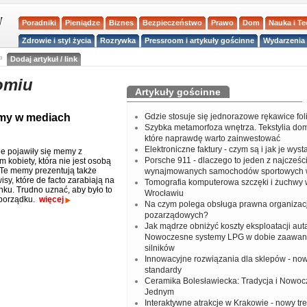
Poradniki
Pieniądze
Biznes
Bezpieczeństwo
Prawo
Dom
Nauka i T
Zdrowie i styl życia
Rozrywka
Pressroom i artykuły gościnne
Wydarzenia 
a
Dodaj artykuł / link
omiu
Artykuły gościnne
emy w mediach
Gdzie stosuje się jednorazowe rękawice fo
Szybka metamorfoza wnętrza. Tekstylia do
które naprawdę warto zainwestować
Elektroniczne faktury - czym są i jak je wys
ie pojawiły się memy z
Porsche 911 - dlaczego to jeden z najcześci
 kobiety, która nie jest osobą
 Te memy prezentują także
wynajmowanych samochodów sportowych 
sy, które de facto zarabiają na
Tomografia komputerowa szczęki i żuchwy
nku. Trudno uznać, aby było to
Wrocławiu
 porządku.
więcej
Na czym polega obsługa prawna organizacj
pozarządowych?
Jak mądrze obniżyć koszty eksploatacji aut
Nowoczesne systemy LPG w dobie zaawa
silników
Innowacyjne rozwiązania dla sklepów - no
standardy
Ceramika Bolesławiecka: Tradycja i Nowo
Jednym
Interaktywne atrakcje w Krakowie - nowy tr