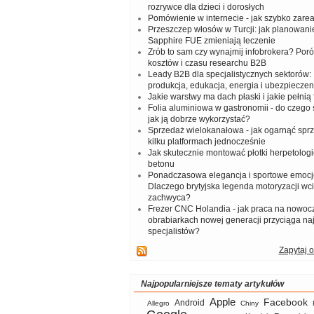
rozrywce dla dzieci i dorosłych
Pomówienie w internecie - jak szybko zar
Przeszczep włosów w Turcji: jak planowanie
Sapphire FUE zmieniają leczenie
Zrób to sam czy wynajmij infobrokera? Por
kosztów i czasu researchu B2B
Leady B2B dla specjalistycznych sektorów: I
produkcja, edukacja, energia i ubezpieczen
Jakie warstwy ma dach płaski i jakie pełnią 
Folia aluminiowa w gastronomii - do czego s
jak ją dobrze wykorzystać?
Sprzedaż wielokanałowa - jak ogarnąć spr
kilku platformach jednocześnie
Jak skutecznie montować płotki herpetologi
betonu
Ponadczasowa elegancja i sportowe emocj
Dlaczego brytyjska legenda motoryzacji wc
zachwyca?
Frezer CNC Holandia - jak praca na nowoc
obrabiarkach nowej generacji przyciąga na
specjalistów?
Zapytaj o
Najpopularniejsze tematy artykułów
Apple
Facebook
Android
Allegro
Chiny