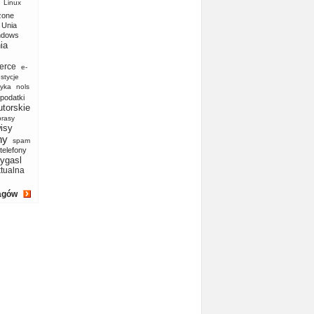
Linux
zone
Unia
ndows
ia
erce
e-
stycje
yka
nols
podatki
utorskie
prasy
isy
ny
spam
telefony
ygasl
ktualna
agów