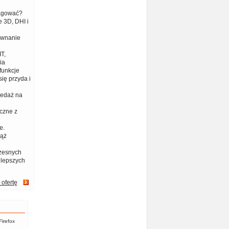
eagować?
 3D, DHI i
ównanie
T,
ia
funkcje
ię przyda i
zedaż na
czne z
e.
iąż
zesnych
jlepszych
 ofertę
Firefox