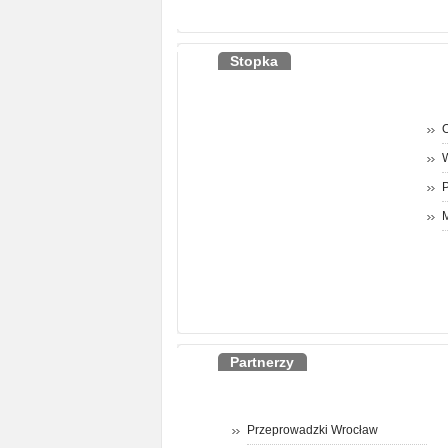
Stopka
O
P
M
Partnerzy
Przeprowadzki Wrocław