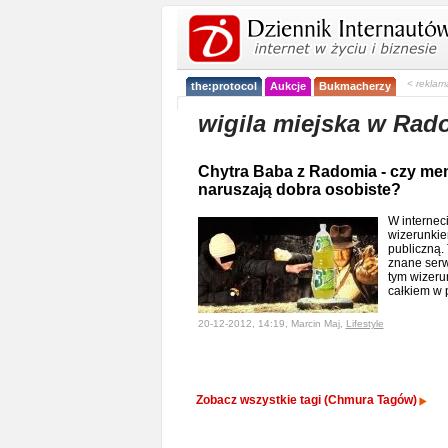
< reklam
the:protocol
Aukcje
Bukmacherzy
wigila miejska w Rad
Chytra Baba z Radomia - czy m
naruszają dobra osobiste?
W internec
wizerunkiem
publiczną.
znane serwi
tym wizeru
całkiem w
20-12-2012, 14:19, Marcin Maj,
Lifestyle
Zobacz wszystkie tagi (Chmura Tagów)