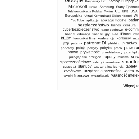
Google
Komisja Europejska
Kaspersky Lab
Microsoft
Samsung
Stany Zjednoc
Nokia
UE
USA
Telekomunikacja Polska
Twitter
UKE
Europejska
Wi
Urząd Komunikacji Elektronicznej
badan
aplikacje mobilne
YouTube
aplikacje
bezpieczeństwo
biznes
cenzura
cyberbezpieczeństwo
e-comm
dane osobowe
iPhone
handel
edukacja
finanse
gry
iPad
inwe
kf12m
konkursy
komunikat firmy
konferencje
muz
patronat DI
piractwo
p2p
patenty
phishing
prawa a
policja
polityka
podcasty
politycy
praca
prawo
prywatność
przedsiębiorcy
przegląd 
serw
raporty
przeglądarki
przejęcia
reklama
smartfo
społecznościowe
sklepy internetowe
startupy
tablety
sprzedaż
sztuczna inteligencja
w
urządzenia przenośne
wideo
komórkowe
własność intele
wyniki finansowe
wyszukiwarki
Więcej t