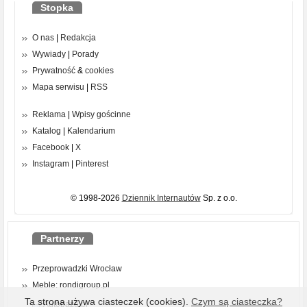
Stopka
O nas
|
Redakcja
Wywiady
|
Porady
Prywatność
&
cookies
Mapa serwisu
|
RSS
Reklama
|
Wpisy gościnne
Katalog
|
Kalendarium
Facebook
|
X
Instagram
|
Pinterest
© 1998-2026
Dziennik Internautów
Sp. z o.o.
Partnerzy
Przeprowadzki Wrocław
Meble: rondigroup.pl
Ta strona używa ciasteczek (cookies).
Czym są ciasteczka?