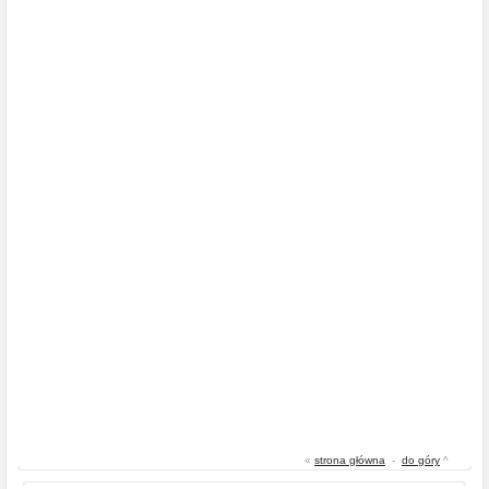
«
strona główna
-
do góry
^