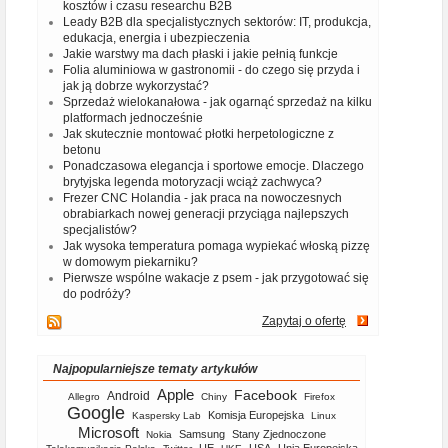
kosztów i czasu researchu B2B
Leady B2B dla specjalistycznych sektorów: IT, produkcja,
edukacja, energia i ubezpieczenia
Jakie warstwy ma dach płaski i jakie pełnią funkcje
Folia aluminiowa w gastronomii - do czego się przyda i
jak ją dobrze wykorzystać?
Sprzedaż wielokanałowa - jak ogarnąć sprzedaż na kilku
platformach jednocześnie
Jak skutecznie montować płotki herpetologiczne z
betonu
Ponadczasowa elegancja i sportowe emocje. Dlaczego
brytyjska legenda motoryzacji wciąż zachwyca?
Frezer CNC Holandia - jak praca na nowoczesnych
obrabiarkach nowej generacji przyciąga najlepszych
specjalistów?
Jak wysoka temperatura pomaga wypiekać włoską pizzę
w domowym piekarniku?
Pierwsze wspólne wakacje z psem - jak przygotować się
do podróży?
Zapytaj o ofertę
Najpopularniejsze tematy artykułów
Apple
Facebook
Android
Allegro
Chiny
Firefox
Google
Komisja Europejska
Kaspersky Lab
Linux
Microsoft
Samsung
Stany Zjednoczone
Nokia