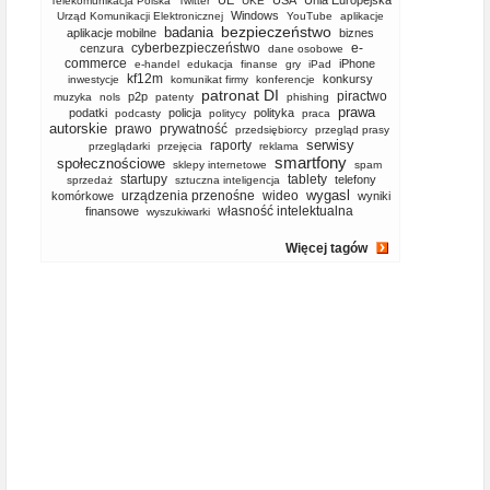
UE
USA
Unia Europejska
Telekomunikacja Polska
Twitter
UKE
Windows
Urząd Komunikacji Elektronicznej
YouTube
aplikacje
bezpieczeństwo
badania
aplikacje mobilne
biznes
cyberbezpieczeństwo
e-
cenzura
dane osobowe
commerce
iPhone
e-handel
edukacja
finanse
gry
iPad
kf12m
konkursy
inwestycje
komunikat firmy
konferencje
patronat DI
piractwo
p2p
muzyka
nols
patenty
phishing
prawa
podatki
policja
polityka
podcasty
politycy
praca
autorskie
prawo
prywatność
przedsiębiorcy
przegląd prasy
serwisy
raporty
przeglądarki
przejęcia
reklama
smartfony
społecznościowe
sklepy internetowe
spam
startupy
tablety
telefony
sprzedaż
sztuczna inteligencja
wygasl
urządzenia przenośne
wideo
komórkowe
wyniki
własność intelektualna
finansowe
wyszukiwarki
Więcej tagów