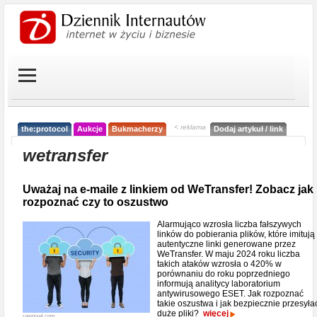
< reklama
the:protocol
Aukcje
Bukmacherzy
Dodaj artykuł / link
wetransfer
Uważaj na e-maile z linkiem od WeTransfer! Zobacz jak
rozpoznać czy to oszustwo
Alarmująco wzrosła liczba fałszywych
linków do pobierania plików, które imitują
autentyczne linki generowane przez
WeTransfer. W maju 2024 roku liczba
takich ataków wzrosła o 420% w
porównaniu do roku poprzedniego
informują analitycy laboratorium
antywirusowego ESET. Jak rozpoznać
takie oszustwa i jak bezpiecznie przesyła
duże pliki?
więcej
rawpixel.com