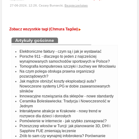
27-06-2024, 12:26, Cezary Bunsecki,
Bezpieczeństwo
Zobacz wszystkie tagi (Chmura Tagów)
Artykuły gościnne
Elektroniczne faktury - czym są i jak je wystawiać
Porsche 911 - dlaczego to jeden z najcześciej
wynajmowanych samochodów sportowych w Polsce?
Tomografia komputerowa szczęki i żuchwy we Wrocławiu
Na czym polega obsługa prawna organizacji
pozarządowych?
Jak mądrze obniżyć koszty eksploatacji auta?
Nowoczesne systemy LPG w dobie zaawansowanych
silników
Innowacyjne rozwiązania dla sklepów - nowe standardy
Ceramika Bolesławiecka: Tradycja i Nowoczesność w
Jednym
Interaktywne atrakcje w Krakowie - nowy trend w
rozrywce dla dzieci i dorosłych
Pomówienie w internecie - jak szybko zareagować?
Przeszczep włosów w Turcji: jak planowanie 3D, DHI i
Sapphire FUE zmieniają leczenie
Zrób to sam czy wynajmij infobrokera? Porównanie