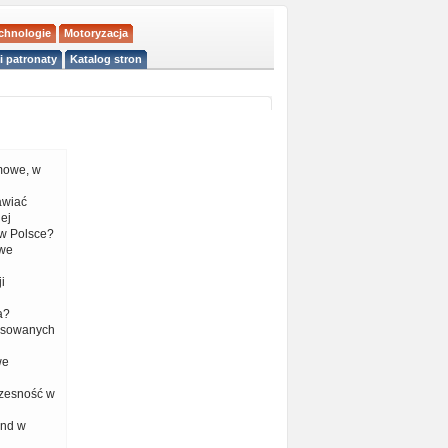
echnologie
Motoryzacja
i patronaty
Katalog stron
mowe, w
tawiać
ej
w Polsce?
 we
i
a?
nsowanych
we
czesność w
end w