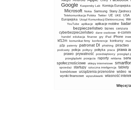
Android
Allegro
Chiny
Google
Komisja Europejska
Kaspersky Lab
Microsoft
Samsung
Stany Zjednoc
Nokia
UE
USA
Telekomunikacja Polska
Twitter
UKE
Europejska
Wi
Urząd Komunikacji Elektronicznej
badan
aplikacje mobilne
YouTube
aplikacje
bezpieczeństwo
biznes
cenzura
cyberbezpieczeństwo
e-comm
dane osobowe
iPhone
handel
edukacja
finanse
gry
iPad
inwe
kf12m
konkursy
komunikat firmy
konferencje
muz
patronat DI
piractwo
p2p
patenty
phishing
prawa a
policja
polityka
podcasty
politycy
praca
prawo
prywatność
przedsiębiorcy
przegląd 
serw
raporty
przeglądarki
przejęcia
reklama
smartfo
społecznościowe
sklepy internetowe
startupy
tablety
sprzedaż
sztuczna inteligencja
w
urządzenia przenośne
wideo
komórkowe
własność intele
wyniki finansowe
wyszukiwarki
Więcej t