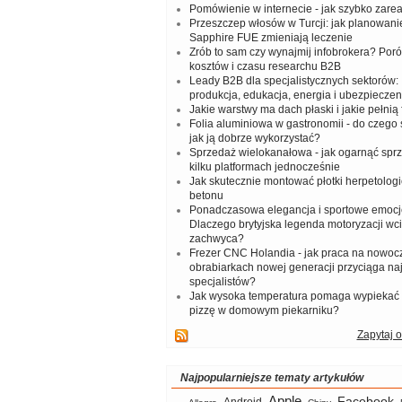
Pomówienie w internecie - jak szybko zar
Przeszczep włosów w Turcji: jak planowanie
Sapphire FUE zmieniają leczenie
Zrób to sam czy wynajmij infobrokera? Por
kosztów i czasu researchu B2B
Leady B2B dla specjalistycznych sektorów: I
produkcja, edukacja, energia i ubezpieczen
Jakie warstwy ma dach płaski i jakie pełnią 
Folia aluminiowa w gastronomii - do czego s
jak ją dobrze wykorzystać?
Sprzedaż wielokanałowa - jak ogarnąć spr
kilku platformach jednocześnie
Jak skutecznie montować płotki herpetologi
betonu
Ponadczasowa elegancja i sportowe emocj
Dlaczego brytyjska legenda motoryzacji wc
zachwyca?
Frezer CNC Holandia - jak praca na nowoc
obrabiarkach nowej generacji przyciąga na
specjalistów?
Jak wysoka temperatura pomaga wypiekać
pizzę w domowym piekarniku?
Zapytaj o
Najpopularniejsze tematy artykułów
Apple
Facebook