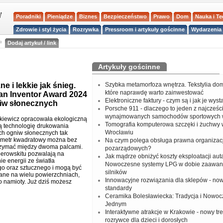
Poradniki
Pieniądze
Biznes
Bezpieczeństwo
Prawo
Dom
Nauka i T
Zdrowie i styl życia
Rozrywka
Pressroom i artykuły gościnne
Wydarzenia 
a
Dodaj artykuł / link
Artykuły gościnne
e i lekkie jak śnieg.
Szybka metamorfoza wnętrza. Tekstylia do
które naprawdę warto zainwestować
ean Inventor Award 2024
Elektroniczne faktury - czym są i jak je wys
niw słonecznych
Porsche 911 - dlaczego to jeden z najcześci
wynajmowanych samochodów sportowych 
kiewicz opracowała ekologiczną
Tomografia komputerowa szczęki i żuchwy
ną technologię drukowania
Wrocławiu
ch ogniw słonecznych tak
e metr kwadratowy można bez
Na czym polega obsługa prawna organizacj
rzymać między dwoma palcami.
pozarządowych?
erowskitu pozwalają na
Jak mądrze obniżyć koszty eksploatacji aut
e energii ze światła
Nowoczesne systemy LPG w dobie zaawa
o oraz sztucznego i mogą być
silników
ane na wielu powierzchniach,
Innowacyjne rozwiązania dla sklepów - no
o namioty. Już dziś możesz
standardy
Ceramika Bolesławiecka: Tradycja i Nowo
Jednym
Interaktywne atrakcje w Krakowie - nowy tr
rozrywce dla dzieci i dorosłych