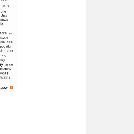
Firefox
Linux
zone
Unia
ndows
ia
erce
e-
stycje
yka
nols
podatki
utorskie
prasy
isy
ny
spam
telefony
ygasl
ktualna
agów