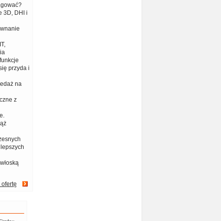
eagować?
 3D, DHI i
ównanie
T,
ia
funkcje
ię przyda i
zedaż na
czne z
e.
iąż
zesnych
jlepszych
 włoską
 ofertę