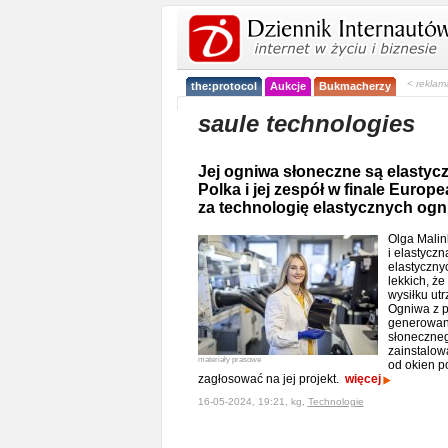
< reklam
the:protocol
Aukcje
Bukmacherzy
saule technologies
Jej ogniwa słoneczne są elastyczn
Polka i jej zespół w finale Europ
za technologię elastycznych og
Olga Malin
i elastycz
elastyczny
lekkich, ż
wysiłku ut
Ogniwa z p
generowani
słoneczneg
zainstalow
materiały prasowe
od okien p
zagłosować na jej projekt.
więcej
16-05-2024, 19:21, kg,
Technologie