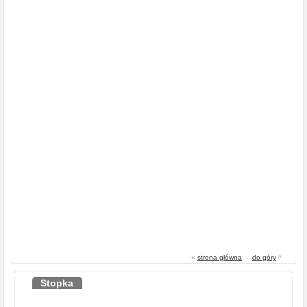
«
strona główna
-
do góry
^
Stopka