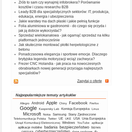
Zrób to sam czy wynajmij infobrokera? Porównanie
kosztów i czasu researchu B2B
Leady B2B dla specjalistycznych sektorów: IT, produkcja,
edukacja, energia i ubezpieczenia
Jakie warstwy ma dach płaski i jakie pełnią funkcje
Folia aluminiowa w gastronomii - do czego się przyda i
jak ją dobrze wykorzystać?
Sprzedaż wielokanałowa - jak ogarnąć sprzedaż na kilku
platformach jednocześnie
Jak skutecznie montować płotki herpetologiczne z
betonu
Ponadczasowa elegancja i sportowe emocje. Dlaczego
brytyjska legenda motoryzacji wciąż zachwyca?
Frezer CNC Holandia - jak praca na nowoczesnych
obrabiarkach nowej generacji przyciąga najlepszych
specjalistów?
Zapytaj o ofertę
Najpopularniejsze tematy artykułów
Apple
Facebook
Android
Allegro
Chiny
Firefox
Google
Komisja Europejska
Kaspersky Lab
Linux
Microsoft
Samsung
Stany Zjednoczone
Nokia
UE
USA
Unia Europejska
Telekomunikacja Polska
Twitter
UKE
Windows
Urząd Komunikacji Elektronicznej
YouTube
aplikacje
bezpieczeństwo
badania
aplikacje mobilne
biznes
cyberbezpieczeństwo
e-
cenzura
dane osobowe