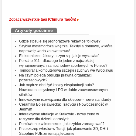
Zobacz wszystkie tagi (Chmura Tagów)
Artykuły gościnne
Gdzie stosuje się jednorazowe rękawice foliowe?
Szybka metamorfoza wnętrza. Tekstylia domowe, w które
naprawdę warto zainwestować
Elektroniczne faktury - czym są i jak je wystawiać
Porsche 911 - dlaczego to jeden z najcześciej
wynajmowanych samochodów sportowych w Polsce?
Tomografia komputerowa szczęki i żuchwy we Wrocławiu
Na czym polega obsługa prawna organizacji
pozarządowych?
Jak mądrze obniżyć koszty eksploatacji auta?
Nowoczesne systemy LPG w dobie zaawansowanych
silników
Innowacyjne rozwiązania dla sklepów - nowe standardy
Ceramika Bolesławiecka: Tradycja i Nowoczesność w
Jednym
Interaktywne atrakcje w Krakowie - nowy trend w
rozrywce dla dzieci i dorosłych
Pomówienie w internecie - jak szybko zareagować?
Przeszczep włosów w Turcji: jak planowanie 3D, DHI i
Sapphire FUE zmieniają leczenie