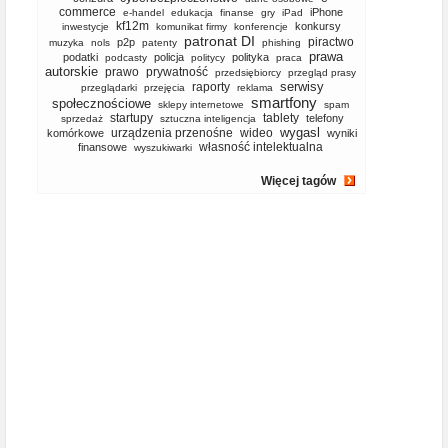
commerce
iPhone
e-handel
edukacja
finanse
gry
iPad
kf12m
konkursy
inwestycje
komunikat firmy
konferencje
patronat DI
piractwo
p2p
muzyka
nols
patenty
phishing
prawa
podatki
policja
polityka
podcasty
politycy
praca
autorskie
prawo
prywatność
przedsiębiorcy
przegląd prasy
serwisy
raporty
przeglądarki
przejęcia
reklama
smartfony
społecznościowe
sklepy internetowe
spam
startupy
tablety
telefony
sprzedaż
sztuczna inteligencja
wygasl
urządzenia przenośne
wideo
komórkowe
wyniki
własność intelektualna
finansowe
wyszukiwarki
Więcej tagów