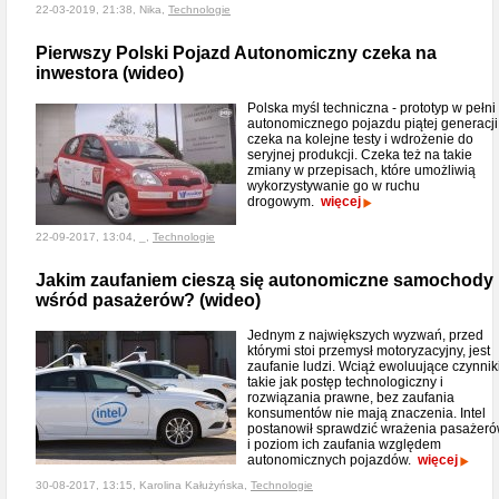
22-03-2019, 21:38, Nika,
Technologie
Pierwszy Polski Pojazd Autonomiczny czeka na
inwestora (wideo)
Polska myśl techniczna - prototyp w pełni
autonomicznego pojazdu piątej generacji
czeka na kolejne testy i wdrożenie do
seryjnej produkcji. Czeka też na takie
zmiany w przepisach, które umożliwią
wykorzystywanie go w ruchu
drogowym.
więcej
22-09-2017, 13:04, _,
Technologie
Jakim zaufaniem cieszą się autonomiczne samochody
wśród pasażerów? (wideo)
Jednym z największych wyzwań, przed
którymi stoi przemysł motoryzacyjny, jest
zaufanie ludzi. Wciąż ewoluujące czynniki
takie jak postęp technologiczny i
rozwiązania prawne, bez zaufania
konsumentów nie mają znaczenia. Intel
postanowił sprawdzić wrażenia pasażer
i poziom ich zaufania względem
autonomicznych pojazdów.
więcej
30-08-2017, 13:15, Karolina Kałużyńska,
Technologie