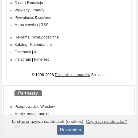
O nas
|
Redakcja
Wywiady
|
Porady
Prywatność
&
cookies
Mapa serwisu
|
RSS
Reklama
|
Wpisy gościnne
Katalog
|
Kalendarium
Facebook
|
X
Instagram
|
Pinterest
© 1998-2026
Dziennik Internautów
Sp. z o.o.
Partnerzy
Przeprowadzki Wrocław
Meble: rondigroup.pl
Ta strona używa ciasteczek (cookies).
Czym są ciasteczka?
Rozumiem