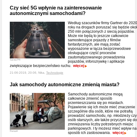
Czy sieć 5G wpłynie na zainteresowanie
autonomicznymi samochodami?
Według szacunków firmy Gartner do 202
roku na drogach poruszać się będzie oko
250 mln połączonych z siecią pojazdów.
Może nie będą to jeszcze całkowicie
samosterujące pojazdy z filmów
fantastycznych, ale mają zostać
wyposażone w łącza bezprzewodowe
obsługujące część procesów
zautomatyzowanego prowadzenia
Sarota PR
pojazdów, inforozrywkę i aplikacje
zwiększające bezpieczeństwo ruchu.
więcej
21-06-2019, 20:06, Nika,
Technologie
Jak samochody autonomiczne zmienią miasta?
Samochody autonomiczne mogą
całkowicie zmienić sposób
przemieszczania się po miastach.
Pojawienie się ich może mieć znaczenie
szczególnie dla osób, które nie potrafią
prowadzić samochodu, np. młodzieży czy
osób starszych, ale także przyczyni się do
zmniejszenia liczby potrzebnych miejsc
parkingowych. I ty możesz mieć wpływ na
Renault
sposób ich zastosowania.
więcej