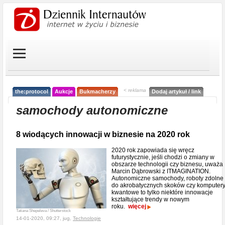
< reklama
the:protocol
Aukcje
Bukmacherzy
Dodaj artykuł / link
samochody autonomiczne
8 wiodących innowacji w biznesie na 2020 rok
2020 rok zapowiada się wręcz
futurystycznie, jeśli chodzi o zmiany w
obszarze technologii czy biznesu, uważa
Marcin Dąbrowski z ITMAGINATION.
Autonomiczne samochody, roboty zdolne
do akrobatycznych skoków czy komputer
kwantowe to tylko niektóre innowacje
kształtujące trendy w nowym
roku.
więcej
Tatiana Shepeleva / Shutterstock
14-01-2020, 09:27, jug,
Technologie