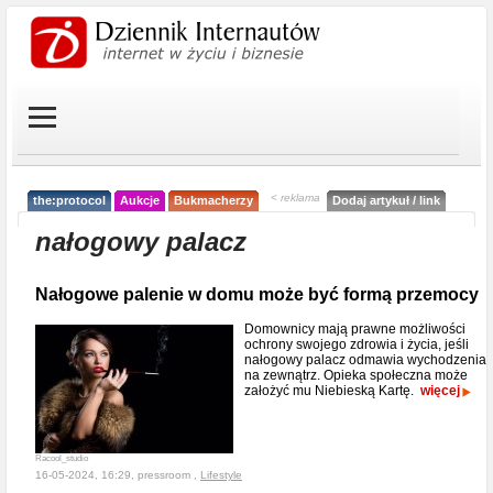
< reklama
the:protocol
Aukcje
Bukmacherzy
Dodaj artykuł / link
nałogowy palacz
Nałogowe palenie w domu może być formą przemocy
Domownicy mają prawne możliwości
ochrony swojego zdrowia i życia, jeśli
nałogowy palacz odmawia wychodzenia
na zewnątrz. Opieka społeczna może
założyć mu Niebieską Kartę.
więcej
Racool_studio
16-05-2024, 16:29, pressroom ,
Lifestyle