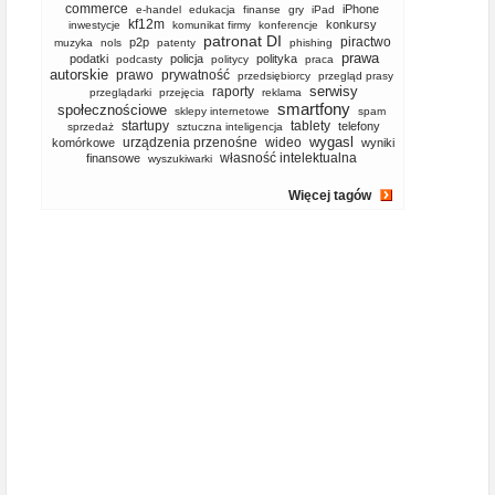
commerce
iPhone
e-handel
edukacja
finanse
gry
iPad
kf12m
konkursy
inwestycje
komunikat firmy
konferencje
patronat DI
piractwo
p2p
muzyka
nols
patenty
phishing
prawa
podatki
policja
polityka
podcasty
politycy
praca
autorskie
prawo
prywatność
przedsiębiorcy
przegląd prasy
serwisy
raporty
przeglądarki
przejęcia
reklama
smartfony
społecznościowe
sklepy internetowe
spam
startupy
tablety
telefony
sprzedaż
sztuczna inteligencja
wygasl
urządzenia przenośne
wideo
komórkowe
wyniki
własność intelektualna
finansowe
wyszukiwarki
Więcej tagów