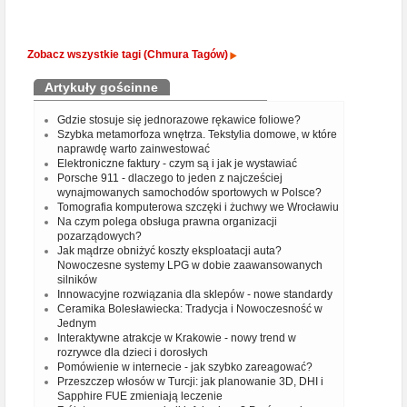
Zobacz wszystkie tagi (Chmura Tagów)
Artykuły gościnne
Gdzie stosuje się jednorazowe rękawice foliowe?
Szybka metamorfoza wnętrza. Tekstylia domowe, w które
naprawdę warto zainwestować
Elektroniczne faktury - czym są i jak je wystawiać
Porsche 911 - dlaczego to jeden z najcześciej
wynajmowanych samochodów sportowych w Polsce?
Tomografia komputerowa szczęki i żuchwy we Wrocławiu
Na czym polega obsługa prawna organizacji
pozarządowych?
Jak mądrze obniżyć koszty eksploatacji auta?
Nowoczesne systemy LPG w dobie zaawansowanych
silników
Innowacyjne rozwiązania dla sklepów - nowe standardy
Ceramika Bolesławiecka: Tradycja i Nowoczesność w
Jednym
Interaktywne atrakcje w Krakowie - nowy trend w
rozrywce dla dzieci i dorosłych
Pomówienie w internecie - jak szybko zareagować?
Przeszczep włosów w Turcji: jak planowanie 3D, DHI i
Sapphire FUE zmieniają leczenie