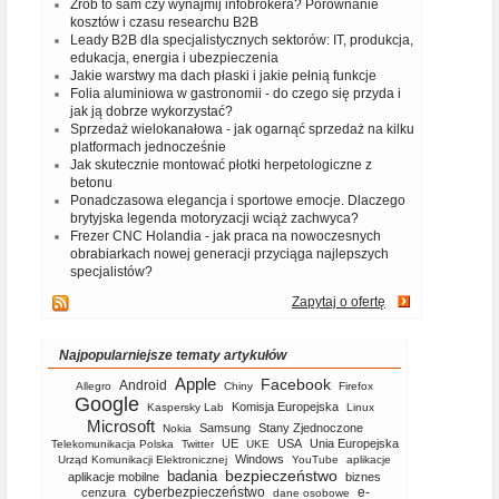
Zrób to sam czy wynajmij infobrokera? Porównanie
kosztów i czasu researchu B2B
Leady B2B dla specjalistycznych sektorów: IT, produkcja,
edukacja, energia i ubezpieczenia
Jakie warstwy ma dach płaski i jakie pełnią funkcje
Folia aluminiowa w gastronomii - do czego się przyda i
jak ją dobrze wykorzystać?
Sprzedaż wielokanałowa - jak ogarnąć sprzedaż na kilku
platformach jednocześnie
Jak skutecznie montować płotki herpetologiczne z
betonu
Ponadczasowa elegancja i sportowe emocje. Dlaczego
brytyjska legenda motoryzacji wciąż zachwyca?
Frezer CNC Holandia - jak praca na nowoczesnych
obrabiarkach nowej generacji przyciąga najlepszych
specjalistów?
Zapytaj o ofertę
Najpopularniejsze tematy artykułów
Apple
Facebook
Android
Allegro
Chiny
Firefox
Google
Komisja Europejska
Kaspersky Lab
Linux
Microsoft
Samsung
Stany Zjednoczone
Nokia
UE
USA
Unia Europejska
Telekomunikacja Polska
Twitter
UKE
Windows
Urząd Komunikacji Elektronicznej
YouTube
aplikacje
bezpieczeństwo
badania
aplikacje mobilne
biznes
cyberbezpieczeństwo
e-
cenzura
dane osobowe