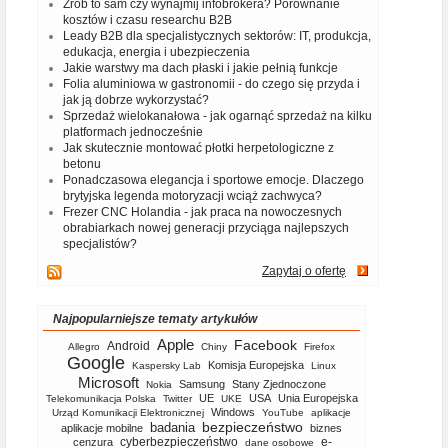
Zrób to sam czy wynajmij infobrokera? Porównanie
kosztów i czasu researchu B2B
Leady B2B dla specjalistycznych sektorów: IT, produkcja,
edukacja, energia i ubezpieczenia
Jakie warstwy ma dach płaski i jakie pełnią funkcje
Folia aluminiowa w gastronomii - do czego się przyda i
jak ją dobrze wykorzystać?
Sprzedaż wielokanałowa - jak ogarnąć sprzedaż na kilku
platformach jednocześnie
Jak skutecznie montować płotki herpetologiczne z
betonu
Ponadczasowa elegancja i sportowe emocje. Dlaczego
brytyjska legenda motoryzacji wciąż zachwyca?
Frezer CNC Holandia - jak praca na nowoczesnych
obrabiarkach nowej generacji przyciąga najlepszych
specjalistów?
Zapytaj o ofertę
Najpopularniejsze tematy artykułów
Apple
Facebook
Android
Allegro
Chiny
Firefox
Google
Komisja Europejska
Kaspersky Lab
Linux
Microsoft
Samsung
Stany Zjednoczone
Nokia
UE
USA
Unia Europejska
Telekomunikacja Polska
Twitter
UKE
Windows
Urząd Komunikacji Elektronicznej
YouTube
aplikacje
bezpieczeństwo
badania
aplikacje mobilne
biznes
cyberbezpieczeństwo
e-
cenzura
dane osobowe