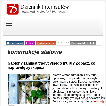
< reklama
the:protocol
Aukcje
Bukmacherzy
Dodaj artykuł / link
konstrukcje stalowe
Gabiony zamiast tradycyjnego muru? Zobacz, co
naprawdę zyskujesz
Kiedyś wybór ogrodzenia czy muru
oporowego był prosty: beton, cegła,
ewentualnie siatka. Dziś coraz więcej
inwestorów – od właścicieli domów
jednorodzinnych po zarządców dużych
obiektów – szuka rozwiązań, które
jednocześnie porządkują teren, tłumią
hałas, a przy tym wyglądają nowocześnie
Tu na scenę wchodzą
gabiony
.
więcej
Pixabay