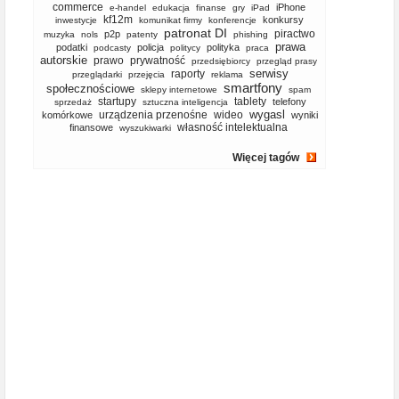
commerce
iPhone
e-handel
edukacja
finanse
gry
iPad
kf12m
konkursy
inwestycje
komunikat firmy
konferencje
patronat DI
piractwo
p2p
muzyka
nols
patenty
phishing
prawa
podatki
policja
polityka
podcasty
politycy
praca
autorskie
prawo
prywatność
przedsiębiorcy
przegląd prasy
serwisy
raporty
przeglądarki
przejęcia
reklama
smartfony
społecznościowe
sklepy internetowe
spam
startupy
tablety
telefony
sprzedaż
sztuczna inteligencja
wygasl
urządzenia przenośne
wideo
komórkowe
wyniki
własność intelektualna
finansowe
wyszukiwarki
Więcej tagów