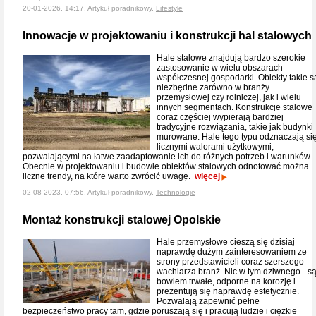
20-01-2026, 14:17, Artykuł poradnikowy,
Lifestyle
Innowacje w projektowaniu i konstrukcji hal stalowych
Hale stalowe znajdują bardzo szerokie
zastosowanie w wielu obszarach
współczesnej gospodarki. Obiekty takie s
niezbędne zarówno w branży
przemysłowej czy rolniczej, jak i wielu
innych segmentach. Konstrukcje stalowe
coraz częściej wypierają bardziej
tradycyjne rozwiązania, takie jak budynki
murowane. Hale tego typu odznaczają si
licznymi walorami użytkowymi,
pozwalającymi na łatwe zaadaptowanie ich do różnych potrzeb i warunków.
Obecnie w projektowaniu i budowie obiektów stalowych odnotować można
liczne trendy, na które warto zwrócić uwagę.
więcej
02-08-2023, 07:56, Artykuł poradnikowy,
Technologie
Montaż konstrukcji stalowej Opolskie
Hale przemysłowe cieszą się dzisiaj
naprawdę dużym zainteresowaniem ze
strony przedstawicieli coraz szerszego
wachlarza branż. Nic w tym dziwnego - s
bowiem trwałe, odporne na korozję i
prezentują się naprawdę estetycznie.
Pozwalają zapewnić pełne
bezpieczeństwo pracy tam, gdzie poruszają się i pracują ludzie i ciężkie