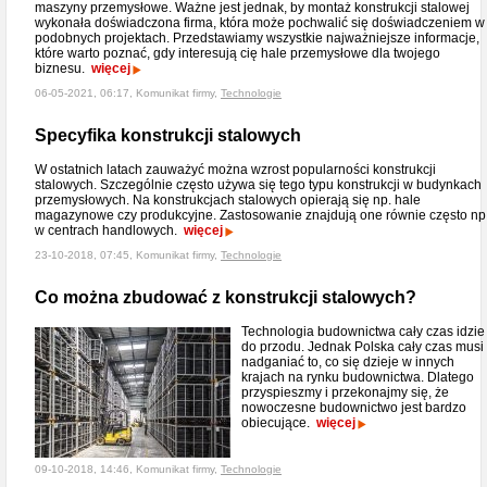
maszyny przemysłowe. Ważne jest jednak, by montaż konstrukcji stalowej
wykonała doświadczona firma, która może pochwalić się doświadczeniem w
podobnych projektach. Przedstawiamy wszystkie najważniejsze informacje,
które warto poznać, gdy interesują cię hale przemysłowe dla twojego
biznesu.
więcej
06-05-2021, 06:17, Komunikat firmy,
Technologie
Specyfika konstrukcji stalowych
W ostatnich latach zauważyć można wzrost popularności konstrukcji
stalowych. Szczególnie często używa się tego typu konstrukcji w budynkach
przemysłowych. Na konstrukcjach stalowych opierają się np. hale
magazynowe czy produkcyjne. Zastosowanie znajdują one równie często np
w centrach handlowych.
więcej
23-10-2018, 07:45, Komunikat firmy,
Technologie
Co można zbudować z konstrukcji stalowych?
Technologia budownictwa cały czas idzie
do przodu. Jednak Polska cały czas musi
nadganiać to, co się dzieje w innych
krajach na rynku budownictwa. Dlatego
przyspieszmy i przekonajmy się, że
nowoczesne budownictwo jest bardzo
obiecujące.
więcej
09-10-2018, 14:46, Komunikat firmy,
Technologie