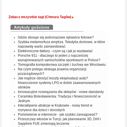
Zobacz wszystkie tagi (Chmura Tagów)
Artykuły gościnne
Gdzie stosuje się jednorazowe rękawice foliowe?
Szybka metamorfoza wnętrza. Tekstylia domowe, w które
naprawdę warto zainwestować
Elektroniczne faktury - czym są i jak je wystawiać
Porsche 911 - dlaczego to jeden z najcześciej
wynajmowanych samochodów sportowych w Polsce?
Tomografia komputerowa szczęki i żuchwy we Wrocławiu
Na czym polega obsługa prawna organizacji
pozarządowych?
Jak mądrze obniżyć koszty eksploatacji auta?
Nowoczesne systemy LPG w dobie zaawansowanych
silników
Innowacyjne rozwiązania dla sklepów - nowe standardy
Ceramika Bolesławiecka: Tradycja i Nowoczesność w
Jednym
Interaktywne atrakcje w Krakowie - nowy trend w
rozrywce dla dzieci i dorosłych
Pomówienie w internecie - jak szybko zareagować?
Przeszczep włosów w Turcji: jak planowanie 3D, DHI i
Sapphire FUE zmieniają leczenie