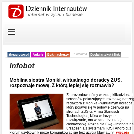
< reklama
the:protocol
Aukcje
Bukmacherzy
Dodaj artykuł / link
Infobot
Mobilna siostra Moniki, wirtualnego doradcy ZUS,
rozpoznaje mowę. Z którą lepiej się rozmawia?
Zaprezentowaliśmy wczoraj kilkadziesiąt
screenów pokazujących rozmowę nasze
redaktora z Moniką - wirtualnym doradcą,
który pojawił się w połowie czerwca na
stronach ZUS-u. Firma Stanusch
Technologies, która wdrożyła to
rozwiązanie, ma w zanadrzu kolejną
ciekawostkę. Poznajcie Ewę - infobota na
urządzenia z systemami iOS i Android, z
którym użytkownik może komunikować się bez użycia klawiatury.
więcej