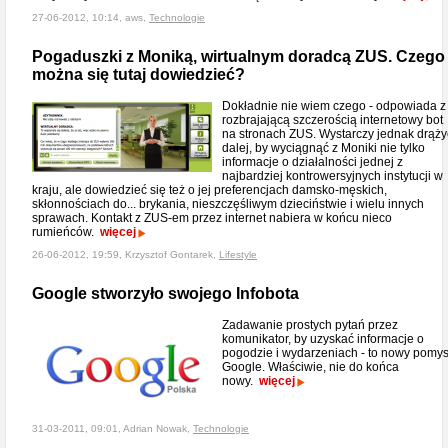
27-06-2012, 10:14, aws,
Technologie
Pogaduszki z Moniką, wirtualnym doradcą ZUS. Czego
można się tutaj dowiedzieć?
Dokładnie nie wiem czego - odpowiada z
rozbrajającą szczerością internetowy bot
na stronach ZUS. Wystarczy jednak drąży
dalej, by wyciągnąć z Moniki nie tylko
informacje o działalności jednej z
najbardziej kontrowersyjnych instytucji w
kraju, ale dowiedzieć się też o jej preferencjach damsko-męskich,
skłonnościach do... brykania, nieszczęśliwym dzieciństwie i wielu innych
sprawach. Kontakt z ZUS-em przez internet nabiera w końcu nieco
rumieńców.
więcej
26-06-2012, 19:59, Krzysztof Gontarek,
Lifestyle
Google stworzyło swojego Infobota
Zadawanie prostych pytań przez
komunikator, by uzyskać informacje o
pogodzie i wydarzeniach - to nowy pomys
Google. Właściwie, nie do końca
nowy.
więcej
31-03-2011, 09:01, Adrian Nowak,
Technologie