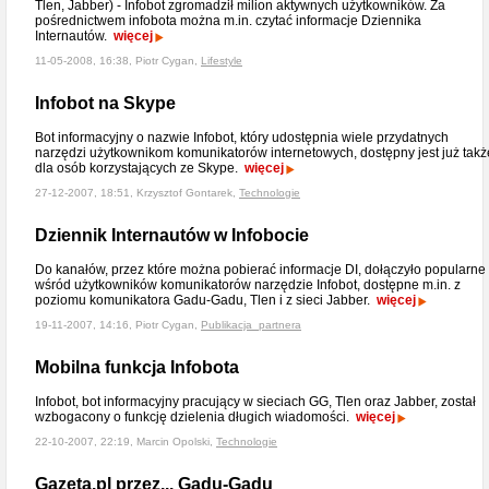
Tlen, Jabber) - Infobot zgromadził milion aktywnych użytkowników. Za
pośrednictwem infobota można m.in. czytać informacje Dziennika
Internautów.
więcej
11-05-2008, 16:38, Piotr Cygan,
Lifestyle
Infobot na Skype
Bot informacyjny o nazwie Infobot, który udostępnia wiele przydatnych
narzędzi użytkownikom komunikatorów internetowych, dostępny jest już takż
dla osób korzystających ze Skype.
więcej
27-12-2007, 18:51, Krzysztof Gontarek,
Technologie
Dziennik Internautów w Infobocie
Do kanałów, przez które można pobierać informacje DI, dołączyło popularne
wśród użytkowników komunikatorów narzędzie Infobot, dostępne m.in. z
poziomu komunikatora Gadu-Gadu, Tlen i z sieci Jabber.
więcej
19-11-2007, 14:16, Piotr Cygan,
Publikacja_partnera
Mobilna funkcja Infobota
Infobot, bot informacyjny pracujący w sieciach GG, Tlen oraz Jabber, został
wzbogacony o funkcję dzielenia długich wiadomości.
więcej
22-10-2007, 22:19, Marcin Opolski,
Technologie
Gazeta.pl przez... Gadu-Gadu