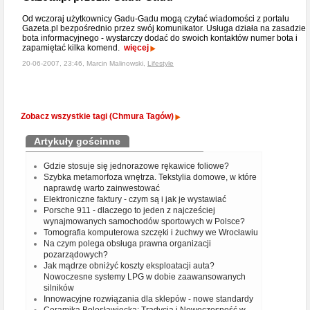
Od wczoraj użytkownicy Gadu-Gadu mogą czytać wiadomości z portalu
Gazeta.pl bezpośrednio przez swój komunikator. Usługa działa na zasadzie
bota informacyjnego - wystarczy dodać do swoich kontaktów numer bota i
zapamiętać kilka komend.
więcej
20-06-2007, 23:46, Marcin Malinowski,
Lifestyle
Zobacz wszystkie tagi (Chmura Tagów)
Artykuły gościnne
Gdzie stosuje się jednorazowe rękawice foliowe?
Szybka metamorfoza wnętrza. Tekstylia domowe, w które
naprawdę warto zainwestować
Elektroniczne faktury - czym są i jak je wystawiać
Porsche 911 - dlaczego to jeden z najcześciej
wynajmowanych samochodów sportowych w Polsce?
Tomografia komputerowa szczęki i żuchwy we Wrocławiu
Na czym polega obsługa prawna organizacji
pozarządowych?
Jak mądrze obniżyć koszty eksploatacji auta?
Nowoczesne systemy LPG w dobie zaawansowanych
silników
Innowacyjne rozwiązania dla sklepów - nowe standardy