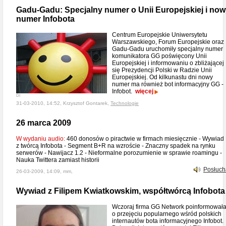
Gadu-Gadu: Specjalny numer o Unii Europejskiej i now
numer Infobota
Centrum Europejskie Uniwersytetu
Warszawskiego, Forum Europejskie oraz
Gadu-Gadu uruchomiły specjalny numer
komunikatora GG poświęcony Unii
Europejskiej i informowaniu o zbliżającej
się Prezydencji Polski w Radzie Unii
Europejskiej. Od kilkunastu dni nowy
numer ma również bot informacyjny GG -
Infobot.
więcej
DI
31-03-2010, 14:52, Krzysztof Gontarek,
Technologie
26 marca 2009
W wydaniu audio:
460 donosów o piractwie w firmach miesięcznie - Wywiad
z twórcą Infobota - Segment B+R na wzroście - Znaczny spadek na rynku
serwerów - Nawijacz 1.2 - Nieformalne porozumienie w sprawie roamingu -
Nauka Twittera zamiast historii
Posłuch
26-03-2009, 14:09, mm,
Wywiad z Filipem Kwiatkowskim, współtwórcą Infobota
Wczoraj firma GG Network poinformował
o przejęciu popularnego wśród polskich
internautów bota informacyjnego Infobot.