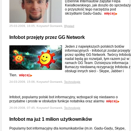
Dziennik Internautów zapytał Filipa
Kwiatkowskiego, jak doszło do sprzedaży 
o przyszłość tego narzędzia pod
skrzydłami Gadu-Gadu.
więcej
25-03-2009, 16:05, Krzysztof Gontarek,
Wywiad
Infobot przejęty przez GG Network
Jeden z największych polskich botów
informacyjnych - Infobot.pl został przejęty
przez spółkę GG Network. Twórcy Infobot
nadal będą go rozwijali, tym razem już w
ramach GG Team. Dzisiejsza informacja
tłumaczy niedawną rezygnację Infobota z
obsługi innych sieci - Skype, Jabber i
Tlen.
więcej
24-03-2009, 15:06, Krzysztof Gontarek,
Technologie
Infobot, popularny polski bot informacyjny, wzbogacił się niedawno o
przydatne i proste w obsłudze funkcje notatnika oraz alarmu
więcej
26-09-2008, 07:45, Krzysztof Gontarek,
Technologie
Infobot ma już 1 milion użytkowników
Popularny bot informacyjny dla komunikatorów (m.in. Gadu-Gadu, Skype,