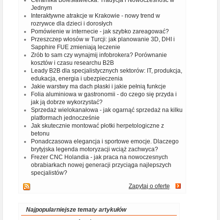
Ceramika Bolesławiecka: Tradycja i Nowoczesność w
Jednym
Interaktywne atrakcje w Krakowie - nowy trend w
rozrywce dla dzieci i dorosłych
Pomówienie w internecie - jak szybko zareagować?
Przeszczep włosów w Turcji: jak planowanie 3D, DHI i
Sapphire FUE zmieniają leczenie
Zrób to sam czy wynajmij infobrokera? Porównanie
kosztów i czasu researchu B2B
Leady B2B dla specjalistycznych sektorów: IT, produkcja,
edukacja, energia i ubezpieczenia
Jakie warstwy ma dach płaski i jakie pełnią funkcje
Folia aluminiowa w gastronomii - do czego się przyda i
jak ją dobrze wykorzystać?
Sprzedaż wielokanałowa - jak ogarnąć sprzedaż na kilku
platformach jednocześnie
Jak skutecznie montować płotki herpetologiczne z
betonu
Ponadczasowa elegancja i sportowe emocje. Dlaczego
brytyjska legenda motoryzacji wciąż zachwyca?
Frezer CNC Holandia - jak praca na nowoczesnych
obrabiarkach nowej generacji przyciąga najlepszych
specjalistów?
Zapytaj o ofertę
Najpopularniejsze tematy artykułów