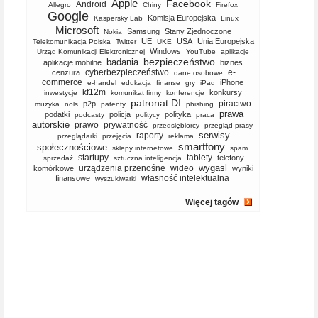
Apple
Facebook
Android
Allegro
Chiny
Firefox
Google
Komisja Europejska
Kaspersky Lab
Linux
Microsoft
Samsung
Stany Zjednoczone
Nokia
UE
USA
Unia Europejska
Telekomunikacja Polska
Twitter
UKE
Windows
Urząd Komunikacji Elektronicznej
YouTube
aplikacje
bezpieczeństwo
badania
aplikacje mobilne
biznes
cyberbezpieczeństwo
e-
cenzura
dane osobowe
commerce
iPhone
e-handel
edukacja
finanse
gry
iPad
kf12m
konkursy
inwestycje
komunikat firmy
konferencje
patronat DI
piractwo
p2p
muzyka
nols
patenty
phishing
prawa
podatki
policja
polityka
podcasty
politycy
praca
autorskie
prawo
prywatność
przedsiębiorcy
przegląd prasy
serwisy
raporty
przeglądarki
przejęcia
reklama
smartfony
społecznościowe
sklepy internetowe
spam
startupy
tablety
telefony
sprzedaż
sztuczna inteligencja
wygasl
urządzenia przenośne
wideo
komórkowe
wyniki
własność intelektualna
finansowe
wyszukiwarki
Więcej tagów