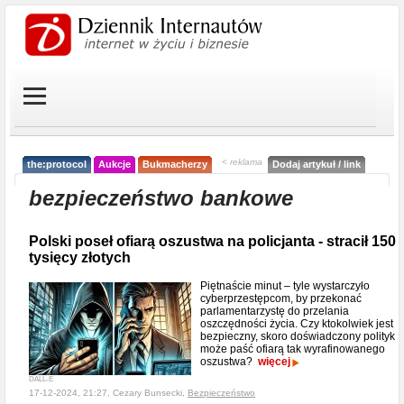
< reklama
the:protocol
Aukcje
Bukmacherzy
Dodaj artykuł / link
bezpieczeństwo bankowe
Polski poseł ofiarą oszustwa na policjanta - stracił 150
tysięcy złotych
Piętnaście minut – tyle wystarczyło
cyberprzestępcom, by przekonać
parlamentarzystę do przelania
oszczędności życia. Czy ktokolwiek jest
bezpieczny, skoro doświadczony polityk
może paść ofiarą tak wyrafinowanego
oszustwa?
więcej
DALL-E
17-12-2024, 21:27, Cezary Bunsecki,
Bezpieczeństwo