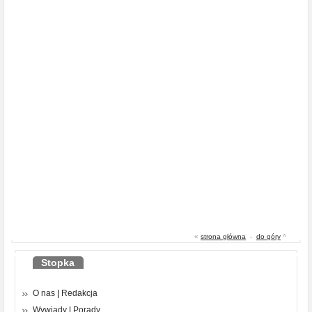
«
strona główna
-
do góry
^
Stopka
O nas
|
Redakcja
Wywiady
|
Porady