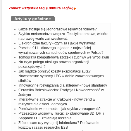
Zobacz wszystkie tagi (Chmura Tagów)
Artykuły gościnne
Gdzie stosuje się jednorazowe rękawice foliowe?
Szybka metamorfoza wnętrza. Tekstylia domowe, w które
naprawdę warto zainwestować
Elektroniczne faktury - czym są i jak je wystawiać
Porsche 911 - dlaczego to jeden z najcześciej
wynajmowanych samochodów sportowych w Polsce?
Tomografia komputerowa szczęki i żuchwy we Wrocławiu
Na czym polega obsługa prawna organizacji
pozarządowych?
Jak mądrze obniżyć koszty eksploatacji auta?
Nowoczesne systemy LPG w dobie zaawansowanych
silników
Innowacyjne rozwiązania dla sklepów - nowe standardy
Ceramika Bolesławiecka: Tradycja i Nowoczesność w
Jednym
Interaktywne atrakcje w Krakowie - nowy trend w
rozrywce dla dzieci i dorosłych
Pomówienie w internecie - jak szybko zareagować?
Przeszczep włosów w Turcji: jak planowanie 3D, DHI i
Sapphire FUE zmieniają leczenie
Zrób to sam czy wynajmij infobrokera? Porównanie
kosztów i czasu researchu B2B