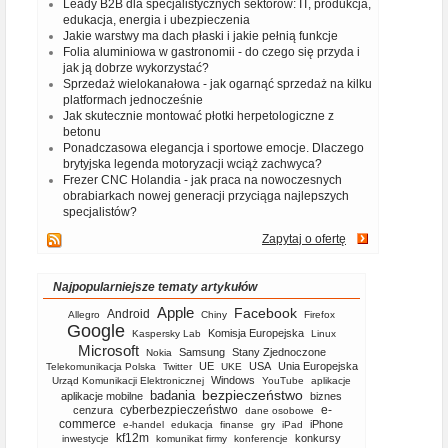
Leady B2B dla specjalistycznych sektorów: IT, produkcja,
edukacja, energia i ubezpieczenia
Jakie warstwy ma dach płaski i jakie pełnią funkcje
Folia aluminiowa w gastronomii - do czego się przyda i
jak ją dobrze wykorzystać?
Sprzedaż wielokanałowa - jak ogarnąć sprzedaż na kilku
platformach jednocześnie
Jak skutecznie montować płotki herpetologiczne z
betonu
Ponadczasowa elegancja i sportowe emocje. Dlaczego
brytyjska legenda motoryzacji wciąż zachwyca?
Frezer CNC Holandia - jak praca na nowoczesnych
obrabiarkach nowej generacji przyciąga najlepszych
specjalistów?
Zapytaj o ofertę
Najpopularniejsze tematy artykułów
Apple
Facebook
Android
Allegro
Chiny
Firefox
Google
Komisja Europejska
Kaspersky Lab
Linux
Microsoft
Samsung
Stany Zjednoczone
Nokia
UE
USA
Unia Europejska
Telekomunikacja Polska
Twitter
UKE
Windows
Urząd Komunikacji Elektronicznej
YouTube
aplikacje
bezpieczeństwo
badania
aplikacje mobilne
biznes
cyberbezpieczeństwo
e-
cenzura
dane osobowe
commerce
iPhone
e-handel
edukacja
finanse
gry
iPad
kf12m
konkursy
inwestycje
komunikat firmy
konferencje