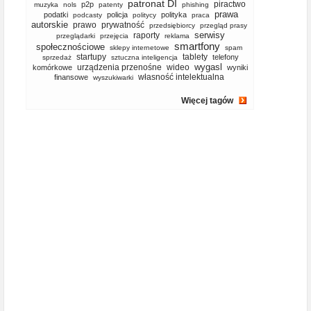
patronat DI
piractwo
p2p
muzyka
nols
patenty
phishing
prawa
podatki
policja
polityka
podcasty
politycy
praca
autorskie
prawo
prywatność
przedsiębiorcy
przegląd prasy
serwisy
raporty
przeglądarki
przejęcia
reklama
smartfony
społecznościowe
sklepy internetowe
spam
startupy
tablety
telefony
sprzedaż
sztuczna inteligencja
wygasl
urządzenia przenośne
wideo
komórkowe
wyniki
własność intelektualna
finansowe
wyszukiwarki
Więcej tagów