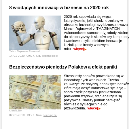
8 wiodących innowacji w biznesie na 2020 rok
2020 rok zapowiada się wręcz
futurystycznie, jeśli chodzi o zmiany w
obszarze technologii czy biznesu, uważa
Marcin Dąbrowski z ITMAGINATION.
Autonomiczne samochody, roboty zdolne
do akrobatycznych skoków czy komputer
kwantowe to tylko niektóre innowacje
kształtujące trendy w nowym
roku.
więcej
Tatiana Shepeleva / Shutterstock
14-01-2020, 09:27, jug,
Technologie
Bezpieczeństwo pieniędzy Polaków a efekt paniki
Stress testy banków prowadzone są w
laboratoryjnych warunkach. Trzeba
zauważyć, że dotyczą jednak tych banków
które mają dosyć komfortową sytuację –
spora część pożyczek jest udzielana
polskiemu rządowi, stąd analizy te są
pozytywne. Należy jednak pamiętać
również o sytuacjach nie do
przewidzenia.
więcej
© fotolia.com
02-01-2019, 19:27, Nika,
Pieniądze