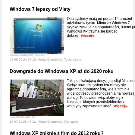
Windows 7 lepszy od Visty
Oba systemy mają po ponad 14 procent
udziałów w rynku. Mimo że Windows 7
szybko zyskuje na popularności, 9-letni j
Windows XP trzyma się bardzo
dobrze.
więcej
impresa.mccabe (flickr) na lic CC
03-08-2010, 17:18, Michał Chudziński,
Technologie
Downgrade do Windowsa XP aż do 2020 roku
Taką zaskakującą decyzję podjął Microsof
Wciąż bowiem system ten cieszy się
ogromną popularnością, wiele firm nie
widzi potrzeby przechodzenia na nowszą
wersję. To bowiem wiązałoby się z
kosztami, których przedsiębiorstwa
wolałyby zapewne uniknąć.
więcej
Robert Scoble, na lic. CC
14-07-2010, 07:32, Michał Chudziński,
Pieniądze
Windows XP zniknie z firm do 2012 roku?