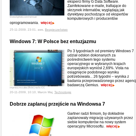
eksperci firmy G Data Software.
Zainfekowane e-maile, trafiające do
skrzynek internatów, wyglądają jak
dyrektywy pochodzące od ekspertów
©istockphoto.com/remsan
komputerowych i producentów
oprogramowania.
więcej
25-11-2009, 23:01, aws,
Bezpieczeństwo
Windows 7: W Polsce bez entuzjazmu
Po 3 tygodniach od premiery Windows 7
udział odsłon dokonanych za
pośrednictwem tego systemu
operacyjnego w wybranych krajach
europejskich wyniósł 2,69%. Vista na
osiągnięcie podobnego wyniku
potrzebowała... 26 tygodni – wynika z
badania przeprowadzonego przez agenc
badawczą Gemius.
więcej
impresa.mccabe (flickr) na lic CC
20-11-2009, 10:10, Marcin Maj,
Technologie
Dobrze zaplanuj przejście na Windowsa 7
Gartner radzi firmom, by dokładnie
zaplanowały migrację używanych przez
siebie komputerów na nowy system
operacyjny Microsoftu.
więcej