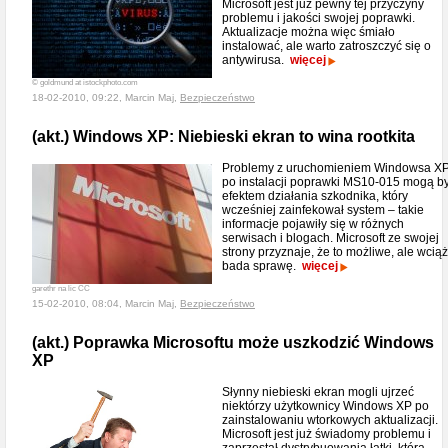
Microsoft jest już pewny tej przyczyny
problemu i jakości swojej poprawki.
Aktualizacje można więc śmiało
instalować, ale warto zatroszczyć się o
antywirusa.
więcej
© goldmund at istockphoto.com
18-02-2010, 09:22, Marcin Maj,
Bezpieczeństwo
(akt.) Windows XP: Niebieski ekran to wina rootkita
Problemy z uruchomieniem Windowsa X
po instalacji poprawki MS10-015 mogą b
efektem działania szkodnika, który
wcześniej zainfekował system – takie
informacje pojawiły się w różnych
serwisach i blogach. Microsoft ze swojej
strony przyznaje, że to możliwe, ale wciąż
bada sprawę.
więcej
garethr na lic CC
15-02-2010, 08:04, Marcin Maj,
Bezpieczeństwo
(akt.) Poprawka Microsoftu może uszkodzić Windows
XP
Słynny niebieski ekran mogli ujrzeć
niektórzy użytkownicy Windows XP po
zainstalowaniu wtorkowych aktualizacji.
Microsoft jest już świadomy problemu i