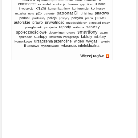
commerce
iPhone
e-handel
edukacja
finanse
gry
iPad
kf12m
konkursy
inwestycje
komunikat firmy
konferencje
patronat DI
piractwo
p2p
muzyka
nols
patenty
phishing
prawa
podatki
policja
polityka
podcasty
politycy
praca
autorskie
prawo
prywatność
przedsiębiorcy
przegląd prasy
serwisy
raporty
przeglądarki
przejęcia
reklama
smartfony
społecznościowe
sklepy internetowe
spam
startupy
tablety
telefony
sprzedaż
sztuczna inteligencja
wygasl
urządzenia przenośne
wideo
komórkowe
wyniki
własność intelektualna
finansowe
wyszukiwarki
Więcej tagów