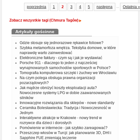
...
poprzednia
1
2
3
4
5
następna
Ostatnia »
Zobacz wszystkie tagi (Chmura Tagów)
Artykuły gościnne
Gdzie stosuje się jednorazowe rękawice foliowe?
Szybka metamorfoza wnętrza. Tekstylia domowe, w które
naprawdę warto zainwestować
Elektroniczne faktury - czym są i jak je wystawiać
Porsche 911 - dlaczego to jeden z najcześciej
wynajmowanych samochodów sportowych w Polsce?
Tomografia komputerowa szczęki i żuchwy we Wrocławiu
Na czym polega obsługa prawna organizacji
pozarządowych?
Jak mądrze obniżyć koszty eksploatacji auta?
Nowoczesne systemy LPG w dobie zaawansowanych
silników
Innowacyjne rozwiązania dla sklepów - nowe standardy
Ceramika Bolesławiecka: Tradycja i Nowoczesność w
Jednym
Interaktywne atrakcje w Krakowie - nowy trend w
rozrywce dla dzieci i dorosłych
Pomówienie w internecie - jak szybko zareagować?
Przeszczep włosów w Turcji: jak planowanie 3D, DHI i
Sapphire FUE zmieniają leczenie