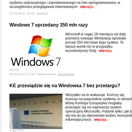
systemu operacyjnego i zainstalowanego na nim oprogramowania, w
szczególności przeglądarek internetowych.
więcej
27-04-2011, 08:52, redakcja,
Windows 7 sprzedany 350 mln razy
Microsoft w ciągu 18 miesięcy od daty
premiery nowego Windowsa sprzedał
ponad 350 mln kopii tego system. To
lepszy wynik niż w przypadku
wcześniejszej Visty.
więcej
Microsoft
24-04-2011, 17:06, Paweł Kusiciel,
Technologie
KE przesiądzie się na Windowsa 7 bez przetargu?
Wszystko na to wskazuje. Kończy się
licencja na poprzednie systemy, w ramac
której Komisja Europejska mogłaby
przesiąść się na najnowszy system
operacyjny Microsoftu. Pytanie tylko, jak t
się ma do jej stanowiska wobec monopoli
informatycznych.
więcej
JLogan, GFDL