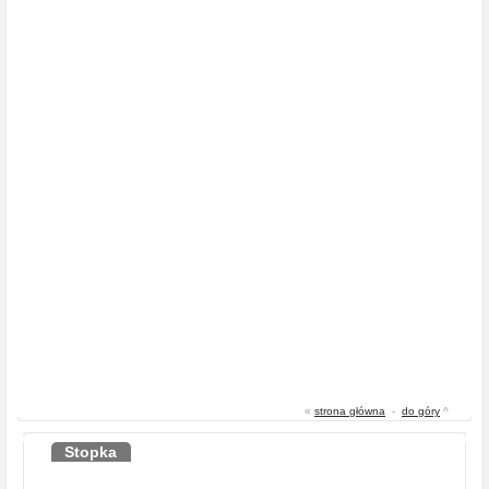
«
strona główna
-
do góry
^
Stopka