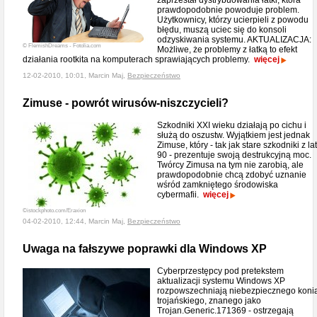
zaprzestał dystrybuowania łatki, która
prawdopodobnie powoduje problem.
Użytkownicy, którzy ucierpieli z powodu
błędu, muszą uciec się do konsoli
odzyskiwania systemu. AKTUALIZACJA:
© FlemishDreams - Fotolia.com
Możliwe, że problemy z łatką to efekt
działania rootkita na komputerach sprawiających problemy.
więcej
12-02-2010, 10:01, Marcin Maj,
Bezpieczeństwo
Zimuse - powrót wirusów-niszczycieli?
Szkodniki XXI wieku działają po cichu i
służą do oszustw. Wyjątkiem jest jednak
Zimuse, który - tak jak stare szkodniki z lat
90 - prezentuje swoją destrukcyjną moc.
Twórcy Zimusa na tym nie zarobią, ale
prawdopodobnie chcą zdobyć uznanie
wśród zamkniętego środowiska
cybermafii.
więcej
©istockphoto.com/Eraxion
04-02-2010, 12:44, Marcin Maj,
Bezpieczeństwo
Uwaga na fałszywe poprawki dla Windows XP
Cyberprzestępcy pod pretekstem
aktualizacji systemu Windows XP
rozpowszechniają niebezpiecznego koni
trojańskiego, znanego jako
Trojan.Generic.171369 - ostrzegają