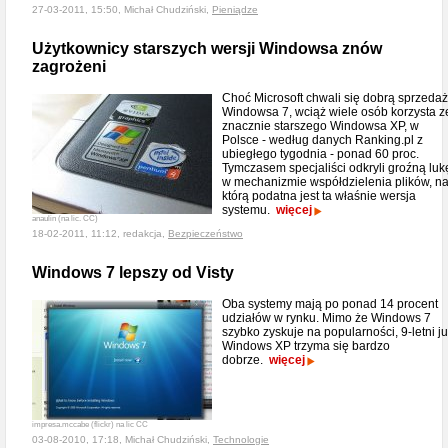
27-03-2011, 15:50, Michał Chudziński,
Pieniądze
Użytkownicy starszych wersji Windowsa znów
zagrożeni
Choć Microsoft chwali się dobrą sprzeda
Windowsa 7, wciąż wiele osób korzysta z
znacznie starszego Windowsa XP, w
Polsce - według danych Ranking.pl z
ubiegłego tygodnia - ponad 60 proc.
Tymczasem specjaliści odkryli groźną luk
w mechanizmie współdzielenia plików, n
którą podatna jest ta właśnie wersja
systemu.
więcej
anaulin (na lic. CC)
18-02-2011, 11:12, redakcja,
Bezpieczeństwo
Windows 7 lepszy od Visty
Oba systemy mają po ponad 14 procent
udziałów w rynku. Mimo że Windows 7
szybko zyskuje na popularności, 9-letni j
Windows XP trzyma się bardzo
dobrze.
więcej
impresa.mccabe (flickr) na lic CC
03-08-2010, 17:18, Michał Chudziński,
Technologie