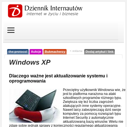
< reklama
the:protocol
Aukcje
Bukmacherzy
Dodaj artykuł / link
Windows XP
Dlaczego ważne jest aktualizowanie systemu i
oprogramowania
Przeciętny użytkownik Windowsa wie, że
jest to platforma narażona na ataki
szkodliwych programów różnego typu.
Zwiększa się też liczba zagrożeń
atakujących inne systemy operacyjne.
Nawet laicy zabezpieczają dziś swoje
komputery za pomocą rozwiązań typu
Internet Security z automatycznie
aktualizowaną bazą wirusów. Wielu nie
zdaje sobie jednak sprawy z konieczności regularnego aktualizowania