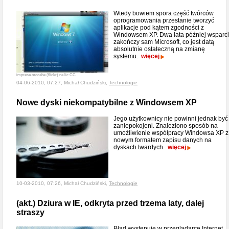
Wtedy bowiem spora część twórców
oprogramowania przestanie tworzyć
aplikacje pod kątem zgodności z
Windowsem XP. Dwa lata później wsparc
zakończy sam Microsoft, co jest datą
absolutnie ostateczną na zmianę
systemu.
więcej
impresa.mccabe (flickr) na lic CC
04-06-2010, 07:27, Michał Chudziński,
Technologie
Nowe dyski niekompatybilne z Windowsem XP
Jego użytkownicy nie powinni jednak być
zaniepokojeni. Znaleziono sposób na
umożliwienie współpracy Windowsa XP z
nowym formatem zapisu danych na
dyskach twardych.
więcej
10-03-2010, 07:26, Michał Chudziński,
Technologie
(akt.) Dziura w IE, odkryta przed trzema laty, dalej
straszy
Błąd występuje w przeglądarce Internet