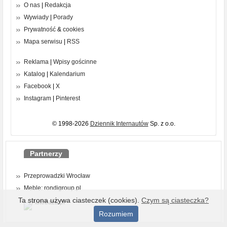
O nas
|
Redakcja
Wywiady
|
Porady
Prywatność
&
cookies
Mapa serwisu
|
RSS
Reklama
|
Wpisy gościnne
Katalog
|
Kalendarium
Facebook
|
X
Instagram
|
Pinterest
© 1998-2026
Dziennik Internautów
Sp. z o.o.
Partnerzy
Przeprowadzki Wrocław
Meble: rondigroup.pl
Ta strona używa ciasteczek (cookies).
Czym są ciasteczka?
Rozumiem