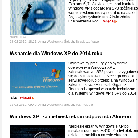
Explorer 6, 7 i 8 działającej pod kontrolą
Windows XP z dodatkiem SP3 (późniejsz
wersje systemu nie są podatne na atak).
Jego wykorzystanie umożliwia zdalne
uruchomienie kodu.
więcej
hashmil / lic CC
28-02-2010, 18:21, Anna Wasilewska-Śpioch,
Bezpieczeństwo
Wsparcie dla Windows XP do 2014 roku
Użytkownicy pracujący na systemie
operacyjnym Windows XP z
zainstalowanym SP2 powinni przygotowa
się do zainstalowania trzeciego dodatku
serwisowego lub przejścia na Windows 7 
zakomunikował Microsoft. Gigant z
Redmond zapewni wsparcie techniczne
dla systemu Windows XP z SP3 do 2014
roku.
więcej
27-02-2010, 09:49, Anna Wasilewska-Śpioch,
Technologie
Windows XP: za niebieski ekran odpowiada Alureon
Niebieski ekran w Windowsie XP po
instalacji poprawki MS10-015 był efektem
działania rootkita o nazwie Alureon.