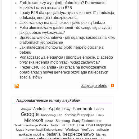
Zrób to sam czy wynajmij infobrokera? Porównanie
kosztów i czasu researchu B2B
Leady B2B dla specjalistycznych sektorów: IT, produkcja,
edukacja, energia i ubezpieczenia
Jakie warstwy ma dach płaski i jakie pełnią funkcje
Folia aluminiowa w gastronomii - do czego się przyda i
jak ją dobrze wykorzystać?
Sprzedaż wielokanałowa - jak ogarnąć sprzedaż na kilku
platformach jednocześnie
Jak skutecznie montować płotki herpetologiczne z
betonu
Ponadczasowa elegancja i sportowe emocje. Dlaczego
brytyjska legenda motoryzacji wciąż zachwyca?
Frezer CNC Holandia - jak praca na nowoczesnych
obrabiarkach nowej generacji przyciąga najlepszych
specjalistów?
Zapytaj o ofertę
Najpopularniejsze tematy artykułów
Apple
Facebook
Android
Allegro
Chiny
Firefox
Google
Komisja Europejska
Kaspersky Lab
Linux
Microsoft
Samsung
Stany Zjednoczone
Nokia
UE
USA
Unia Europejska
Telekomunikacja Polska
Twitter
UKE
Windows
Urząd Komunikacji Elektronicznej
YouTube
aplikacje
bezpieczeństwo
badania
aplikacje mobilne
biznes
cyberbezpieczeństwo
e-
cenzura
dane osobowe