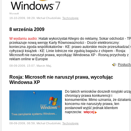
Microsoft
16-10-2009, 08:29, Michał Chudziński,
Technologie
8 września 2009
W wydaniu audio:
Hatak wykorzystał Allegro do reklamy, Sokar odchodzi - T
przekazuje nową wersję Karty Równoważności - Dozór elektroniczny:
konieczna zgoda współlokatorów - KE: prawo autorskie może przeszkadzać
cyfryzacji książek - KE: Linie lotnicze nie zgubią bagażu z chipem - Rosja:
Microsoft nie naruszył prawa, wycofując Windowsa XP - Rosną przychody z
reklam online w Europie
Posłuch
08-09-2009, 15:07, Marcin Maj,
Rosja: Microsoft nie naruszył prawa, wycofując
Windowsa XP
Do takich wniosków doszedł rosyjski urz
chroniący prawa konkurencji i
konsumentów. Mimo uznania, że działani
koncernu nie naruszyły prawa, ten
postanowił wyjść jednak klientom
naprzeciw.
więcej
08-09-2009, 06:59, Michał Chudziński,
Technologie