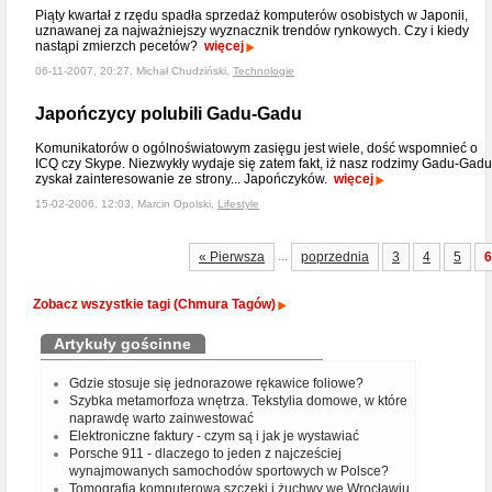
Piąty kwartał z rzędu spadła sprzedaż komputerów osobistych w Japonii,
uznawanej za najważniejszy wyznacznik trendów rynkowych. Czy i kiedy
nastąpi zmierzch pecetów?
więcej
06-11-2007, 20:27, Michał Chudziński,
Technologie
Japończycy polubili Gadu-Gadu
Komunikatorów o ogólnoświatowym zasięgu jest wiele, dość wspomnieć o
ICQ czy Skype. Niezwykły wydaje się zatem fakt, iż nasz rodzimy Gadu-Gadu
zyskał zainteresowanie ze strony... Japończyków.
więcej
15-02-2006, 12:03, Marcin Opolski,
Lifestyle
...
« Pierwsza
poprzednia
3
4
5
6
Zobacz wszystkie tagi (Chmura Tagów)
Artykuły gościnne
Gdzie stosuje się jednorazowe rękawice foliowe?
Szybka metamorfoza wnętrza. Tekstylia domowe, w które
naprawdę warto zainwestować
Elektroniczne faktury - czym są i jak je wystawiać
Porsche 911 - dlaczego to jeden z najcześciej
wynajmowanych samochodów sportowych w Polsce?
Tomografia komputerowa szczęki i żuchwy we Wrocławiu