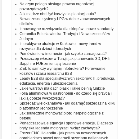
Na czym polega obsługa prawna organizacji
pozarządowych?
Jak mądrze obniżyć koszty eksploatacji auta?
Nowoczesne systemy LPG w dobie zaawansowanych
silników
Innowacyjne rozwiązania dla sklepów - nowe standardy
Ceramika Bolesławiecka: Tradycja i Nowoczesność w
Jednym
Interaktywne atrakcje w Krakowie - nowy trend w
rozrywce dla dzieci i dorosłych
Pomówienie w internecie - jak szybko zareagować?
Przeszczep włosów w Turcji: jak planowanie 3D, DHI i
Sapphire FUE zmieniają leczenie
Zrób to sam czy wynajmij infobrokera? Porównanie
kosztów i czasu researchu B2B
Leady B2B dla specjalistycznych sektorów: IT, produkcja,
edukacja, energia i ubezpieczenia
Jakie warstwy ma dach płaski i jakie pełnią funkcje
Folia aluminiowa w gastronomii - do czego się przyda i
jak ją dobrze wykorzystać?
Sprzedaż wielokanałowa - jak ogarnąć sprzedaż na kilku
platformach jednocześnie
Jak skutecznie montować płotki herpetologiczne z
betonu
Ponadczasowa elegancja i sportowe emocje. Dlaczego
brytyjska legenda motoryzacji wciąż zachwyca?
Frezer CNC Holandia - jak praca na nowoczesnych
obrabiarkach nowej generacji przyciąga najlepszych