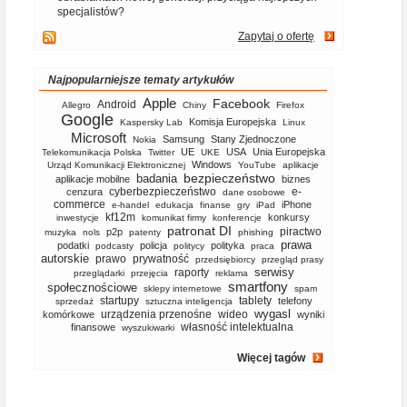
specjalistów?
Zapytaj o ofertę
Najpopularniejsze tematy artykułów
Apple
Facebook
Android
Allegro
Chiny
Firefox
Google
Komisja Europejska
Kaspersky Lab
Linux
Microsoft
Samsung
Stany Zjednoczone
Nokia
UE
USA
Unia Europejska
Telekomunikacja Polska
Twitter
UKE
Windows
Urząd Komunikacji Elektronicznej
YouTube
aplikacje
bezpieczeństwo
badania
aplikacje mobilne
biznes
cyberbezpieczeństwo
e-
cenzura
dane osobowe
commerce
iPhone
e-handel
edukacja
finanse
gry
iPad
kf12m
konkursy
inwestycje
komunikat firmy
konferencje
patronat DI
piractwo
p2p
muzyka
nols
patenty
phishing
prawa
podatki
policja
polityka
podcasty
politycy
praca
autorskie
prawo
prywatność
przedsiębiorcy
przegląd prasy
serwisy
raporty
przeglądarki
przejęcia
reklama
smartfony
społecznościowe
sklepy internetowe
spam
startupy
tablety
telefony
sprzedaż
sztuczna inteligencja
wygasl
urządzenia przenośne
wideo
komórkowe
wyniki
własność intelektualna
finansowe
wyszukiwarki
Więcej tagów