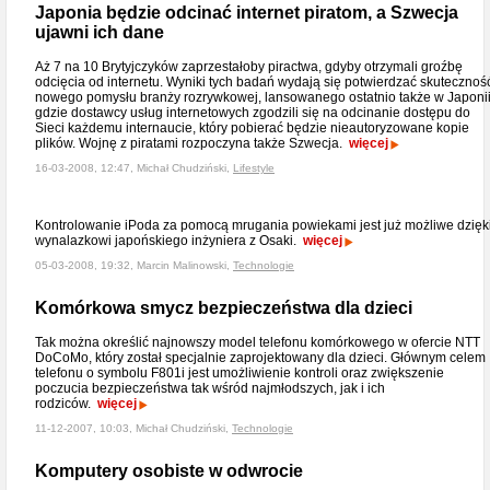
Japonia będzie odcinać internet piratom, a Szwecja
ujawni ich dane
Aż 7 na 10 Brytyjczyków zaprzestałoby piractwa, gdyby otrzymali groźbę
odcięcia od internetu. Wyniki tych badań wydają się potwierdzać skutecznoś
nowego pomysłu branży rozrywkowej, lansowanego ostatnio także w Japonii
gdzie dostawcy usług internetowych zgodzili się na odcinanie dostępu do
Sieci każdemu internaucie, który pobierać będzie nieautoryzowane kopie
plików. Wojnę z piratami rozpoczyna także Szwecja.
więcej
16-03-2008, 12:47, Michał Chudziński,
Lifestyle
Kontrolowanie iPoda za pomocą mrugania powiekami jest już możliwe dzięk
wynalazkowi japońskiego inżyniera z Osaki.
więcej
05-03-2008, 19:32, Marcin Malinowski,
Technologie
Komórkowa smycz bezpieczeństwa dla dzieci
Tak można określić najnowszy model telefonu komórkowego w ofercie NTT
DoCoMo, który został specjalnie zaprojektowany dla dzieci. Głównym celem
telefonu o symbolu F801i jest umożliwienie kontroli oraz zwiększenie
poczucia bezpieczeństwa tak wśród najmłodszych, jak i ich
rodziców.
więcej
11-12-2007, 10:03, Michał Chudziński,
Technologie
Komputery osobiste w odwrocie