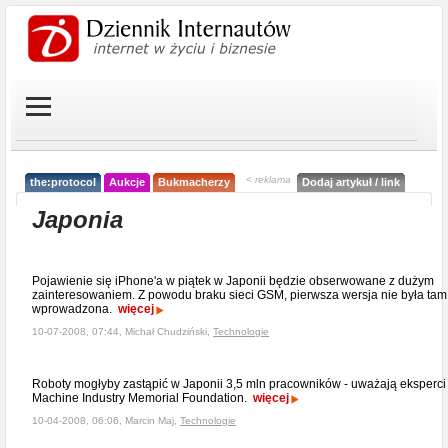
< reklama
the:protocol
Aukcje
Bukmacherzy
Dodaj artykuł / link
Japonia
Pojawienie się iPhone'a w piątek w Japonii będzie obserwowane z dużym
zainteresowaniem. Z powodu braku sieci GSM, pierwsza wersja nie była tam
wprowadzona.
więcej
10-07-2008, 07:44, Michał Chudziński,
Technologie
Roboty mogłyby zastąpić w Japonii 3,5 mln pracowników - uważają eksperci
Machine Industry Memorial Foundation.
więcej
10-04-2008, 06:06, Marcin Maj,
Technologie