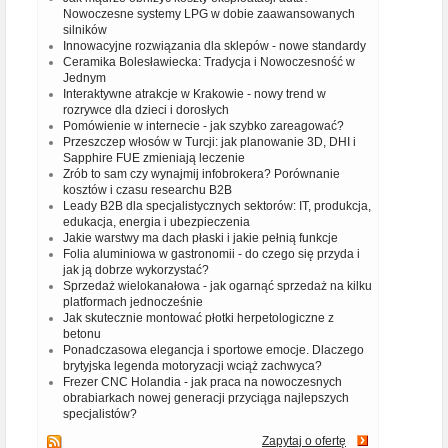
Nowoczesne systemy LPG w dobie zaawansowanych
silników
Innowacyjne rozwiązania dla sklepów - nowe standardy
Ceramika Bolesławiecka: Tradycja i Nowoczesność w
Jednym
Interaktywne atrakcje w Krakowie - nowy trend w
rozrywce dla dzieci i dorosłych
Pomówienie w internecie - jak szybko zareagować?
Przeszczep włosów w Turcji: jak planowanie 3D, DHI i
Sapphire FUE zmieniają leczenie
Zrób to sam czy wynajmij infobrokera? Porównanie
kosztów i czasu researchu B2B
Leady B2B dla specjalistycznych sektorów: IT, produkcja,
edukacja, energia i ubezpieczenia
Jakie warstwy ma dach płaski i jakie pełnią funkcje
Folia aluminiowa w gastronomii - do czego się przyda i
jak ją dobrze wykorzystać?
Sprzedaż wielokanałowa - jak ogarnąć sprzedaż na kilku
platformach jednocześnie
Jak skutecznie montować płotki herpetologiczne z
betonu
Ponadczasowa elegancja i sportowe emocje. Dlaczego
brytyjska legenda motoryzacji wciąż zachwyca?
Frezer CNC Holandia - jak praca na nowoczesnych
obrabiarkach nowej generacji przyciąga najlepszych
specjalistów?
Zapytaj o ofertę