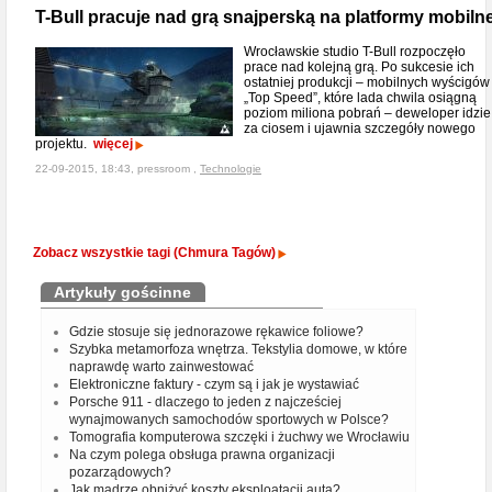
T-Bull pracuje nad grą snajperską na platformy mobiln
Wrocławskie studio T-Bull rozpoczęło
prace nad kolejną grą. Po sukcesie ich
ostatniej produkcji – mobilnych wyścigów
„Top Speed”, które lada chwila osiągną
poziom miliona pobrań – deweloper idzie
za ciosem i ujawnia szczegóły nowego
projektu.
więcej
22-09-2015, 18:43, pressroom ,
Technologie
Zobacz wszystkie tagi (Chmura Tagów)
Artykuły gościnne
Gdzie stosuje się jednorazowe rękawice foliowe?
Szybka metamorfoza wnętrza. Tekstylia domowe, w które
naprawdę warto zainwestować
Elektroniczne faktury - czym są i jak je wystawiać
Porsche 911 - dlaczego to jeden z najcześciej
wynajmowanych samochodów sportowych w Polsce?
Tomografia komputerowa szczęki i żuchwy we Wrocławiu
Na czym polega obsługa prawna organizacji
pozarządowych?
Jak mądrze obniżyć koszty eksploatacji auta?