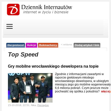
< reklama
the:protocol
Aukcje
Bukmacherzy
Dodaj artykuł / link
Top Speed
Gry mobilne wrocławskiego dewelopera na topie
Zgodnie z informacjami zawartymi w
raporcie giełdowym młodego
wrocławskiego dewelopera, w ubiegłym
miesiącu jego gry mobilne wygenerowały
6,6 miliona pobrań. Czym jeszcze może
pochwalić się spółka z południa?
więcej
15-10-2018, 22:51, Nika,
Pieniądze