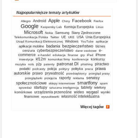
Najpopularniejsze tematy artykułów
Apple
Facebook
Android
Allegro
Chiny
Firefox
Google
Komisja Europejska
Kaspersky Lab
Linux
Microsoft
Samsung
Stany Zjednoczone
Nokia
UE
USA
Unia Europejska
Telekomunikacja Polska
Twitter
UKE
Windows
Urząd Komunikacji Elektronicznej
YouTube
aplikacje
bezpieczeństwo
badania
aplikacje mobilne
biznes
cyberbezpieczeństwo
e-
cenzura
dane osobowe
commerce
iPhone
e-handel
edukacja
finanse
gry
iPad
kf12m
konkursy
inwestycje
komunikat firmy
konferencje
patronat DI
piractwo
p2p
muzyka
nols
patenty
phishing
prawa
podatki
policja
polityka
podcasty
politycy
praca
autorskie
prawo
prywatność
przedsiębiorcy
przegląd prasy
serwisy
raporty
przeglądarki
przejęcia
reklama
smartfony
społecznościowe
sklepy internetowe
spam
startupy
tablety
telefony
sprzedaż
sztuczna inteligencja
wygasl
urządzenia przenośne
wideo
komórkowe
wyniki
własność intelektualna
finansowe
wyszukiwarki
Więcej tagów