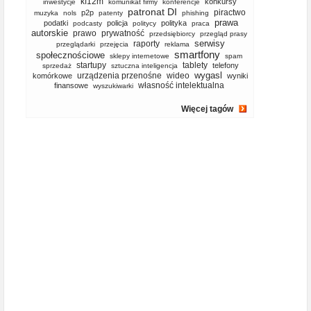
kf12m
konkursy
inwestycje
komunikat firmy
konferencje
patronat DI
piractwo
p2p
muzyka
nols
patenty
phishing
prawa
podatki
policja
polityka
podcasty
politycy
praca
autorskie
prawo
prywatność
przedsiębiorcy
przegląd prasy
serwisy
raporty
przeglądarki
przejęcia
reklama
smartfony
społecznościowe
sklepy internetowe
spam
startupy
tablety
telefony
sprzedaż
sztuczna inteligencja
wygasl
urządzenia przenośne
wideo
komórkowe
wyniki
własność intelektualna
finansowe
wyszukiwarki
Więcej tagów