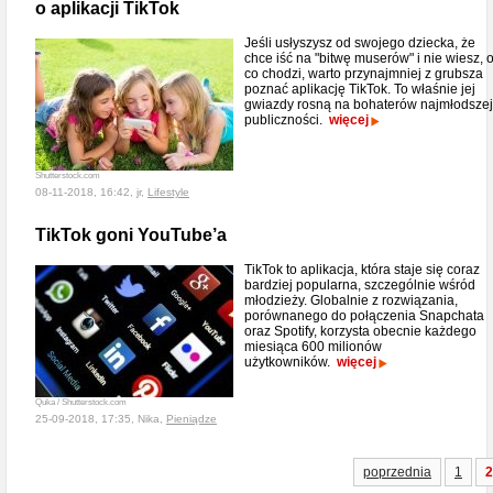
o aplikacji TikTok
Jeśli usłyszysz od swojego dziecka, że
chce iść na "bitwę muserów" i nie wiesz, 
co chodzi, warto przynajmniej z grubsza
poznać aplikację TikTok. To właśnie jej
gwiazdy rosną na bohaterów najmłodszej
publiczności.
więcej
Shutterstock.com
08-11-2018, 16:42, jr,
Lifestyle
TikTok goni YouTube’a
TikTok to aplikacja, która staje się coraz
bardziej popularna, szczególnie wśród
młodzieży. Globalnie z rozwiązania,
porównanego do połączenia Snapchata
oraz Spotify, korzysta obecnie każdego
miesiąca 600 milionów
użytkowników.
więcej
Quka / Shutterstock.com
25-09-2018, 17:35, Nika,
Pieniądze
poprzednia
1
2