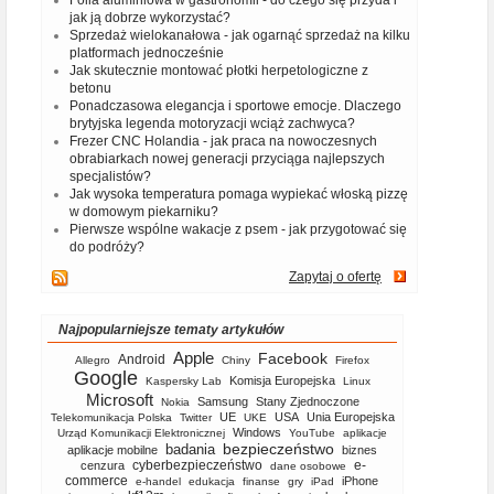
jak ją dobrze wykorzystać?
Sprzedaż wielokanałowa - jak ogarnąć sprzedaż na kilku
platformach jednocześnie
Jak skutecznie montować płotki herpetologiczne z
betonu
Ponadczasowa elegancja i sportowe emocje. Dlaczego
brytyjska legenda motoryzacji wciąż zachwyca?
Frezer CNC Holandia - jak praca na nowoczesnych
obrabiarkach nowej generacji przyciąga najlepszych
specjalistów?
Jak wysoka temperatura pomaga wypiekać włoską pizzę
w domowym piekarniku?
Pierwsze wspólne wakacje z psem - jak przygotować się
do podróży?
Zapytaj o ofertę
Najpopularniejsze tematy artykułów
Apple
Facebook
Android
Allegro
Chiny
Firefox
Google
Komisja Europejska
Kaspersky Lab
Linux
Microsoft
Samsung
Stany Zjednoczone
Nokia
UE
USA
Unia Europejska
Telekomunikacja Polska
Twitter
UKE
Windows
Urząd Komunikacji Elektronicznej
YouTube
aplikacje
bezpieczeństwo
badania
aplikacje mobilne
biznes
cyberbezpieczeństwo
e-
cenzura
dane osobowe
commerce
iPhone
e-handel
edukacja
finanse
gry
iPad