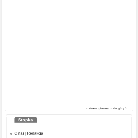
«
strona główna
-
do góry
^
Stopka
O nas
|
Redakcja