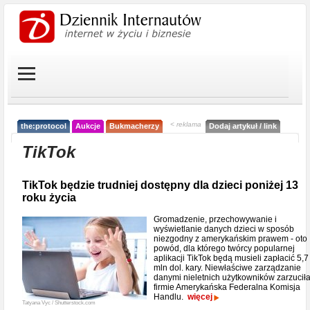
< reklama
the:protocol
Aukcje
Bukmacherzy
Dodaj artykuł / link
TikTok
TikTok będzie trudniej dostępny dla dzieci poniżej 13
roku życia
Gromadzenie, przechowywanie i
wyświetlanie danych dzieci w sposób
niezgodny z amerykańskim prawem - oto
powód, dla którego twórcy popularnej
aplikacji TikTok będą musieli zapłacić 5,7
mln dol. kary. Niewłaściwe zarządzanie
danymi nieletnich użytkowników zarzucił
firmie Amerykańska Federalna Komisja
Handlu.
więcej
Tatyana Vyc / Shutterstock.com