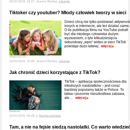
28-02-2019, 14:47, Joanna Ryńska,
Lifestyle
Tiktoker czy youtuber? Młody człowiek tworzy w sieci
Dzieci chcą nie tylko podziwiać aktywnoś
innych w internecie, ale też działać same.
O ile publikacja filmu na YouTube potrafi
być dla młodego człowieka dużym
wyzwaniem, o tyle kilkudziesięciu
sekundowy „wpis” wideo w sieci TikTok
powstaje dużo łatwiej.
więcej
Shutterstock.com
13-02-2019, 10:00, Joanna Ryńska,
Lifestyle
Jak chronić dzieci korzystające z TikTok?
TikTok – aplikacja społecznościowa dla
młodszych nastolatków – jest coraz
bardziej popularny także w Polsce. To
łatwa i pozornie nieszkodliwa zabawa,
ale…
więcej
Bitdefender
15-01-2019, 08:48, jr,
Bezpieczeństwo
Tam, a nie na fejsie siedzą nastolatki. Co warto wiedzie