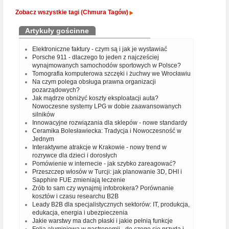
Zobacz wszystkie tagi (Chmura Tagów)
Artykuły gościnne
Elektroniczne faktury - czym są i jak je wystawiać
Porsche 911 - dlaczego to jeden z najcześciej
wynajmowanych samochodów sportowych w Polsce?
Tomografia komputerowa szczęki i żuchwy we Wrocławiu
Na czym polega obsługa prawna organizacji
pozarządowych?
Jak mądrze obniżyć koszty eksploatacji auta?
Nowoczesne systemy LPG w dobie zaawansowanych
silników
Innowacyjne rozwiązania dla sklepów - nowe standardy
Ceramika Bolesławiecka: Tradycja i Nowoczesność w
Jednym
Interaktywne atrakcje w Krakowie - nowy trend w
rozrywce dla dzieci i dorosłych
Pomówienie w internecie - jak szybko zareagować?
Przeszczep włosów w Turcji: jak planowanie 3D, DHI i
Sapphire FUE zmieniają leczenie
Zrób to sam czy wynajmij infobrokera? Porównanie
kosztów i czasu researchu B2B
Leady B2B dla specjalistycznych sektorów: IT, produkcja,
edukacja, energia i ubezpieczenia
Jakie warstwy ma dach płaski i jakie pełnią funkcje
Folia aluminiowa w gastronomii - do czego się przyda i