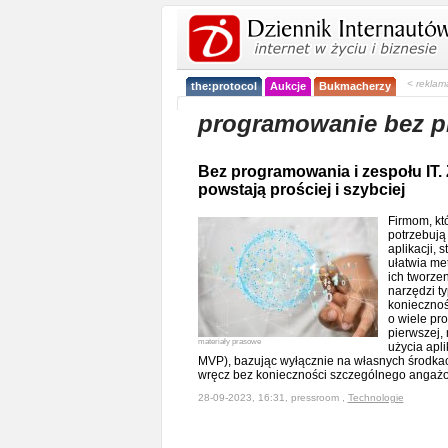
< reklam
the:protocol
Aukcje
Bukmacherzy
programowanie bez 
Bez programowania i zespołu IT. 
powstają prościej i szybciej
Firmom, kt
potrzebują
aplikacji,
ułatwia me
ich tworze
narzędzi ty
koniecznoś
o wiele pro
pierwszej,
materiały prasowe
użycia apl
MVP), bazując wyłącznie na własnych środkach
wręcz bez konieczności szczególnego angaż
28-09-2023, 16:31, pressroom ,
Technologie