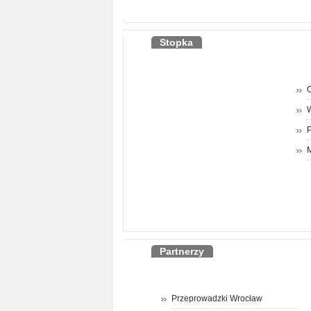
Stopka
O
P
M
Partnerzy
Przeprowadzki Wrocław