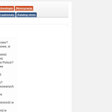
echnologie
Motoryzacja
i patronaty
Katalog stron
liowe?
mowe, w
tawiać
ej
w Polsce?
 we
i
a?
nsowanych
we
czesność w
end w