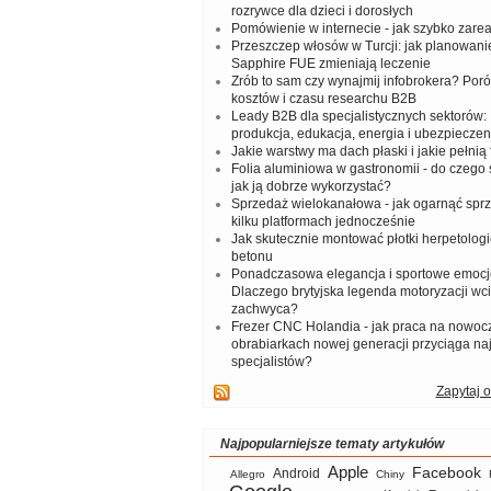
rozrywce dla dzieci i dorosłych
Pomówienie w internecie - jak szybko zar
Przeszczep włosów w Turcji: jak planowanie
Sapphire FUE zmieniają leczenie
Zrób to sam czy wynajmij infobrokera? Por
kosztów i czasu researchu B2B
Leady B2B dla specjalistycznych sektorów: I
produkcja, edukacja, energia i ubezpieczen
Jakie warstwy ma dach płaski i jakie pełnią 
Folia aluminiowa w gastronomii - do czego s
jak ją dobrze wykorzystać?
Sprzedaż wielokanałowa - jak ogarnąć spr
kilku platformach jednocześnie
Jak skutecznie montować płotki herpetologi
betonu
Ponadczasowa elegancja i sportowe emocj
Dlaczego brytyjska legenda motoryzacji wc
zachwyca?
Frezer CNC Holandia - jak praca na nowoc
obrabiarkach nowej generacji przyciąga na
specjalistów?
Zapytaj o
Najpopularniejsze tematy artykułów
Apple
Facebook
Android
Allegro
Chiny