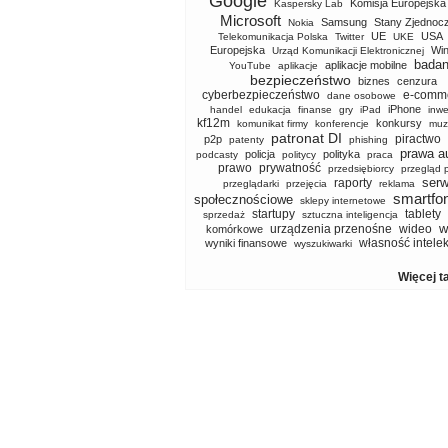
Google
Komisja Europejska
Kaspersky Lab
Microsoft
Samsung
Stany Zjednoc
Nokia
UE
USA
Telekomunikacja Polska
Twitter
UKE
Europejska
Wi
Urząd Komunikacji Elektronicznej
badan
aplikacje mobilne
YouTube
aplikacje
bezpieczeństwo
biznes
cenzura
cyberbezpieczeństwo
e-comm
dane osobowe
iPhone
handel
edukacja
finanse
gry
iPad
inwe
kf12m
konkursy
komunikat firmy
konferencje
muz
patronat DI
piractwo
p2p
patenty
phishing
prawa a
policja
polityka
podcasty
politycy
praca
prawo
prywatność
przedsiębiorcy
przegląd 
serw
raporty
przeglądarki
przejęcia
reklama
smartfo
społecznościowe
sklepy internetowe
startupy
tablety
sprzedaż
sztuczna inteligencja
w
urządzenia przenośne
wideo
komórkowe
własność intele
wyniki finansowe
wyszukiwarki
Więcej t