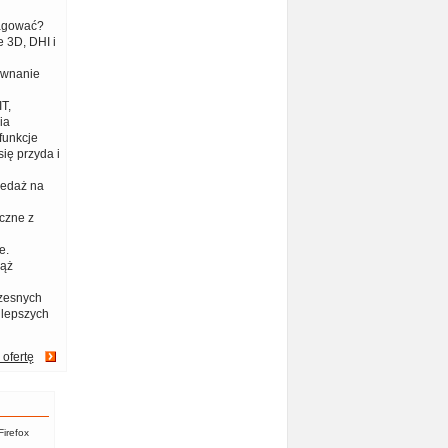
eagować?
 3D, DHI i
ównanie
T,
ia
funkcje
ię przyda i
zedaż na
czne z
e.
iąż
zesnych
jlepszych
 ofertę
Firefox