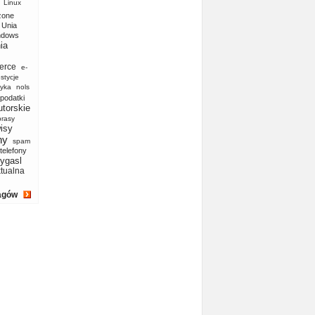
Linux
zone
Unia
ndows
ia
erce
e-
stycje
yka
nols
podatki
utorskie
prasy
isy
ny
spam
telefony
ygasl
ktualna
agów