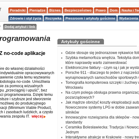
Poradniki
Pieniądze
Biznes
Bezpieczeństwo
Prawo
Dom
Nauka i T
Zdrowie i styl życia
Rozrywka
Pressroom i artykuły gościnne
Wydarzenia 
a
Dodaj artykuł / link
programowania
Artykuły gościnne
Z no-code aplikacje
Gdzie stosuje się jednorazowe rękawice fo
Szybka metamorfoza wnętrza. Tekstylia do
które naprawdę warto zainwestować
Elektroniczne faktury - czym są i jak je wys
óre do własnej działalności
Porsche 911 - dlaczego to jeden z najcześci
 indywidualnie opracowywanych
 stawienie czoła temu wyzwaniu
wynajmowanych samochodów sportowych 
todologia no-code. Umożliwia
Tomografia komputerowa szczęki i żuchwy
nie za pomocą wizualnych
Wrocławiu
pu „przeciągnij i upuść”, bez
Na czym polega obsługa prawna organizacj
ci programowania. Dzięki temu
pozarządowych?
stsze i szybsze jest stworzenie
Jak mądrze obniżyć koszty eksploatacji aut
 możliwej do produkcyjnego
Nowoczesne systemy LPG w dobie zaawa
ikacji (Minimum Viable Product,
 i zasobach ludzkich, a często
silników
owania zespołu IT.
więcej
Innowacyjne rozwiązania dla sklepów - no
standardy
Ceramika Bolesławiecka: Tradycja i Nowo
Jednym
Interaktywne atrakcje w Krakowie - nowy tr