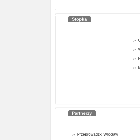
Stopka
O
P
M
Partnerzy
Przeprowadzki Wrocław