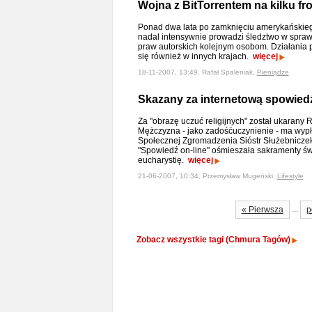
Wojna z BitTorrentem na kilku fr
Ponad dwa lata po zamknięciu amerykańskiego
nadal intensywnie prowadzi śledztwo w sprawi
praw autorskich kolejnym osobom. Działania p
się również w innych krajach.
więcej
18-11-2007, 13:49, Rafał Spaleniak,
Pieniądze
Skazany za internetową spowied
Za "obrazę uczuć religijnych" został ukarany
Mężczyzna - jako zadośćuczynienie - ma wypł
Społecznej Zgromadzenia Sióstr Służebnicz
"Spowiedź on-line" ośmieszała sakramenty św
eucharystię.
więcej
21-06-2007, 10:34, Przemysław Mugeński,
Lifestyle
...
« Pierwsza
p
Zobacz wszystkie tagi (Chmura Tagów)