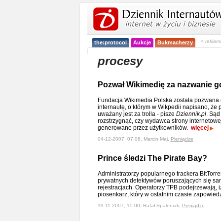
< reklam
the:protocol
Aukcje
Bukmacherzy
procesy
Pozwał Wikimedię za nazwanie go
Fundacja Wikimedia Polska została pozwana
internautę, o którym w Wikpedii napisano, że 
uważany jest za trolla - pisze
Dziennik.pl
. Sąd
rozstrzygnąć, czy wydawca strony internetowe
generowane przez użytkowników.
więcej
04-12-2007, 07:06, Marcin Maj,
Pieniądze
Prince śledzi The Pirate Bay?
Administratorzy popularnego trackera BitTorr
prywatnych detektywów poruszających się s
rejestracjach. Operatorzy TPB podejrzewają, iż
piosenkarz, który w ostatnim czasie zapowied
19-11-2007, 15:00, Rafał Spaleniak,
Pieniądze