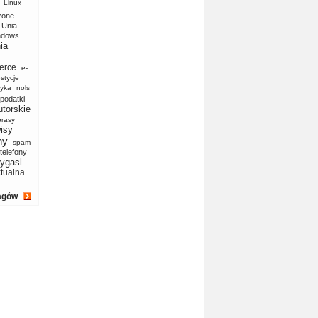
Linux
zone
Unia
ndows
ia
erce
e-
stycje
yka
nols
podatki
utorskie
prasy
isy
ny
spam
telefony
ygasl
ktualna
agów