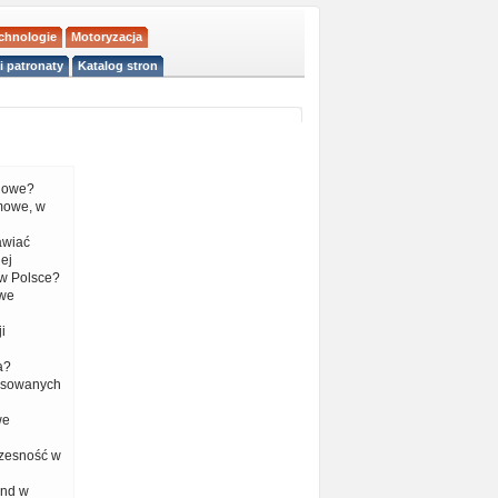
echnologie
Motoryzacja
i patronaty
Katalog stron
liowe?
mowe, w
tawiać
ej
w Polsce?
 we
i
a?
nsowanych
we
czesność w
end w