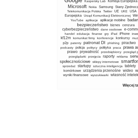
Google
Komisja Europejska
Kaspersky Lab
Microsoft
Samsung
Stany Zjednoc
Nokia
UE
USA
Telekomunikacja Polska
Twitter
UKE
Europejska
Wi
Urząd Komunikacji Elektronicznej
badan
aplikacje mobilne
YouTube
aplikacje
bezpieczeństwo
biznes
cenzura
cyberbezpieczeństwo
e-comm
dane osobowe
iPhone
handel
edukacja
finanse
gry
iPad
inwe
kf12m
konkursy
komunikat firmy
konferencje
muz
patronat DI
piractwo
p2p
patenty
phishing
prawa a
policja
polityka
podcasty
politycy
praca
prawo
prywatność
przedsiębiorcy
przegląd 
serw
raporty
przeglądarki
przejęcia
reklama
smartfo
społecznościowe
sklepy internetowe
startupy
tablety
sprzedaż
sztuczna inteligencja
w
urządzenia przenośne
wideo
komórkowe
własność intele
wyniki finansowe
wyszukiwarki
Więcej t