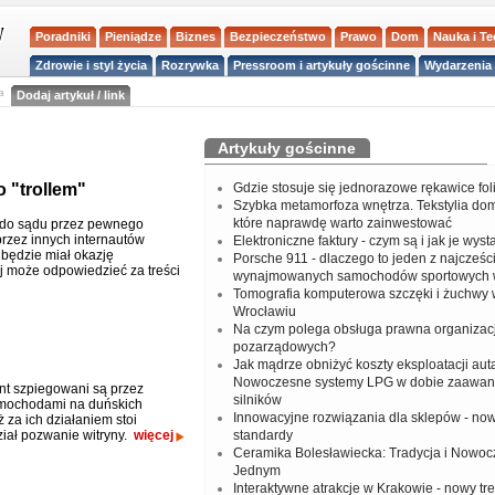
Poradniki
Pieniądze
Biznes
Bezpieczeństwo
Prawo
Dom
Nauka i T
Zdrowie i styl życia
Rozrywka
Pressroom i artykuły gościnne
Wydarzenia 
a
Dodaj artykuł / link
Artykuły gościnne
 "trollem"
Gdzie stosuje się jednorazowe rękawice fo
Szybka metamorfoza wnętrza. Tekstylia do
które naprawdę warto zainwestować
 do sądu przez pewnego
przez innych internautów
Elektroniczne faktury - czym są i jak je wys
 będzie miał okazję
Porsche 911 - dlaczego to jeden z najcześci
j może odpowiedzieć za treści
wynajmowanych samochodów sportowych 
Tomografia komputerowa szczęki i żuchwy
Wrocławiu
Na czym polega obsługa prawna organizacj
pozarządowych?
Jak mądrze obniżyć koszty eksploatacji aut
Nowoczesne systemy LPG w dobie zaawa
ent szpiegowani są przez
silników
amochodami na duńskich
Innowacyjne rozwiązania dla sklepów - no
 za ich działaniem stoi
ział pozwanie witryny.
więcej
standardy
Ceramika Bolesławiecka: Tradycja i Nowo
Jednym
Interaktywne atrakcje w Krakowie - nowy tr