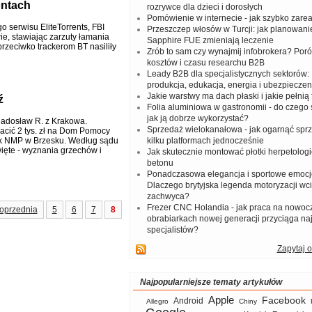
ontach
rozrywce dla dzieci i dorosłych
Pomówienie w internecie - jak szybko zar
 serwisu EliteTorrents, FBI
Przeszczep włosów w Turcji: jak planowanie
e, stawiając zarzuty łamania
Sapphire FUE zmieniają leczenie
rzeciwko trackerom BT nasiliły
Zrób to sam czy wynajmij infobrokera? Por
kosztów i czasu researchu B2B
Leady B2B dla specjalistycznych sektorów: I
produkcja, edukacja, energia i ubezpieczen
Jakie warstwy ma dach płaski i jakie pełnią 
ź
Folia aluminiowa w gastronomii - do czego s
jak ją dobrze wykorzystać?
 Radosław R. z Krakowa.
Sprzedaż wielokanałowa - jak ogarnąć spr
acić 2 tys. zł na Dom Pomocy
ek NMP w Brzesku. Według sądu
kilku platformach jednocześnie
ięte - wyznania grzechów i
Jak skutecznie montować płotki herpetologi
betonu
Ponadczasowa elegancja i sportowe emocj
Dlaczego brytyjska legenda motoryzacji wc
zachwyca?
Frezer CNC Holandia - jak praca na nowoc
oprzednia
5
6
7
8
obrabiarkach nowej generacji przyciąga na
specjalistów?
Zapytaj o
Najpopularniejsze tematy artykułów
Apple
Facebook
Android
Allegro
Chiny