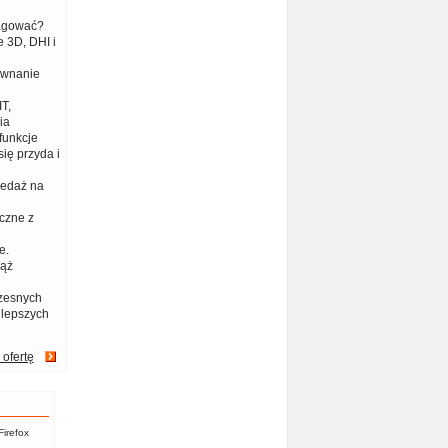
eagować?
 3D, DHI i
ównanie
T,
ia
funkcje
ię przyda i
zedaż na
czne z
e.
iąż
zesnych
jlepszych
 ofertę
Firefox