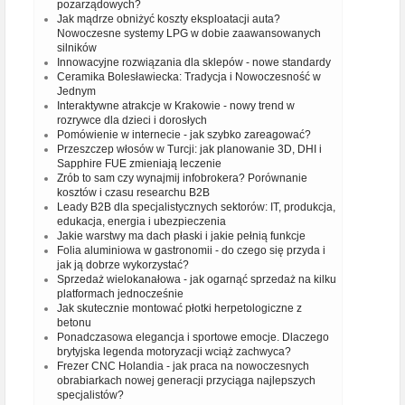
pozarządowych?
Jak mądrze obniżyć koszty eksploatacji auta?
Nowoczesne systemy LPG w dobie zaawansowanych
silników
Innowacyjne rozwiązania dla sklepów - nowe standardy
Ceramika Bolesławiecka: Tradycja i Nowoczesność w
Jednym
Interaktywne atrakcje w Krakowie - nowy trend w
rozrywce dla dzieci i dorosłych
Pomówienie w internecie - jak szybko zareagować?
Przeszczep włosów w Turcji: jak planowanie 3D, DHI i
Sapphire FUE zmieniają leczenie
Zrób to sam czy wynajmij infobrokera? Porównanie
kosztów i czasu researchu B2B
Leady B2B dla specjalistycznych sektorów: IT, produkcja,
edukacja, energia i ubezpieczenia
Jakie warstwy ma dach płaski i jakie pełnią funkcje
Folia aluminiowa w gastronomii - do czego się przyda i
jak ją dobrze wykorzystać?
Sprzedaż wielokanałowa - jak ogarnąć sprzedaż na kilku
platformach jednocześnie
Jak skutecznie montować płotki herpetologiczne z
betonu
Ponadczasowa elegancja i sportowe emocje. Dlaczego
brytyjska legenda motoryzacji wciąż zachwyca?
Frezer CNC Holandia - jak praca na nowoczesnych
obrabiarkach nowej generacji przyciąga najlepszych
specjalistów?