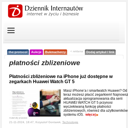
< reklama
the:protocol
Aukcje
Bukmacherzy
Dodaj artykuł / link
płatności zblizeniowe
Płatności zbliżeniowe na iPhone już dostępne w
zegarkach Huawei Watch GT 5
Masz iPhone’a i smartwatch Huawei? Od
teraz możesz płacić zegarkiem! Najnows
aktualizacja oprogramowania dla serii
HUAWEI WATCH GT 5 przynosi
wyczekiwaną funkcję płatności
zbliżeniowych, również dla użytkowników
systemu iOS.
więcej
materiały prasowe
21-11-2024, 18:47, Krzysztof Gontarek,
Technologie