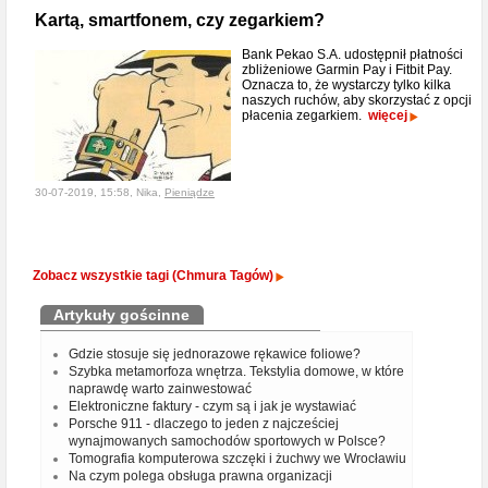
Kartą, smartfonem, czy zegarkiem?
Bank Pekao S.A. udostępnił płatności
zbliżeniowe Garmin Pay i Fitbit Pay.
Oznacza to, że wystarczy tylko kilka
naszych ruchów, aby skorzystać z opcji
płacenia zegarkiem.
więcej
30-07-2019, 15:58, Nika,
Pieniądze
Zobacz wszystkie tagi (Chmura Tagów)
Artykuły gościnne
Gdzie stosuje się jednorazowe rękawice foliowe?
Szybka metamorfoza wnętrza. Tekstylia domowe, w które
naprawdę warto zainwestować
Elektroniczne faktury - czym są i jak je wystawiać
Porsche 911 - dlaczego to jeden z najcześciej
wynajmowanych samochodów sportowych w Polsce?
Tomografia komputerowa szczęki i żuchwy we Wrocławiu
Na czym polega obsługa prawna organizacji