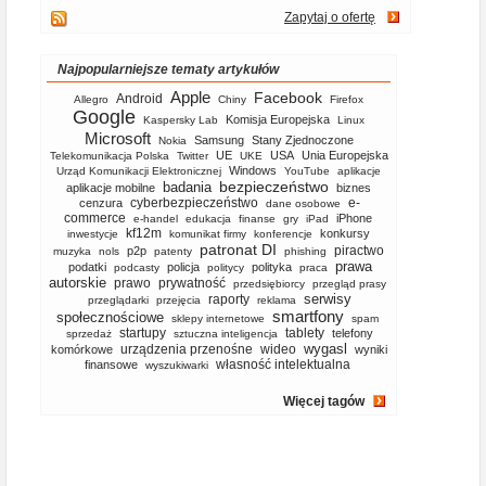
Zapytaj o ofertę
Najpopularniejsze tematy artykułów
Apple
Facebook
Android
Allegro
Chiny
Firefox
Google
Komisja Europejska
Kaspersky Lab
Linux
Microsoft
Samsung
Stany Zjednoczone
Nokia
UE
USA
Unia Europejska
Telekomunikacja Polska
Twitter
UKE
Windows
Urząd Komunikacji Elektronicznej
YouTube
aplikacje
bezpieczeństwo
badania
aplikacje mobilne
biznes
cyberbezpieczeństwo
e-
cenzura
dane osobowe
commerce
iPhone
e-handel
edukacja
finanse
gry
iPad
kf12m
konkursy
inwestycje
komunikat firmy
konferencje
patronat DI
piractwo
p2p
muzyka
nols
patenty
phishing
prawa
podatki
policja
polityka
podcasty
politycy
praca
autorskie
prawo
prywatność
przedsiębiorcy
przegląd prasy
serwisy
raporty
przeglądarki
przejęcia
reklama
smartfony
społecznościowe
sklepy internetowe
spam
startupy
tablety
telefony
sprzedaż
sztuczna inteligencja
wygasl
urządzenia przenośne
wideo
komórkowe
wyniki
własność intelektualna
finansowe
wyszukiwarki
Więcej tagów