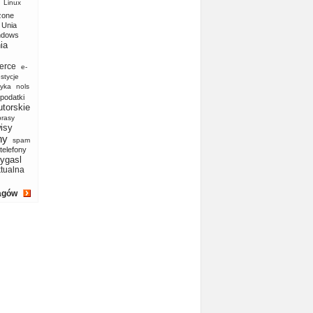
Linux
zone
Unia
ndows
ia
erce
e-
stycje
yka
nols
podatki
utorskie
prasy
isy
ny
spam
telefony
ygasl
ktualna
agów