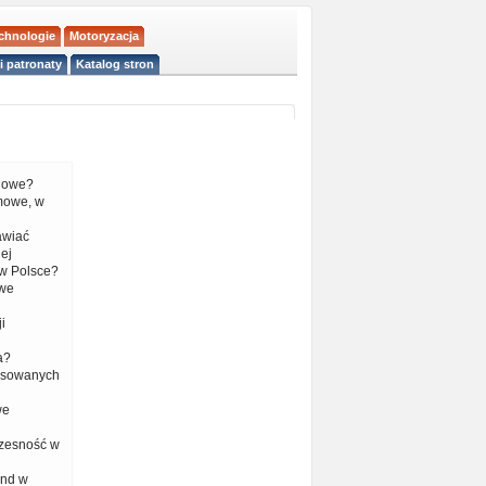
echnologie
Motoryzacja
i patronaty
Katalog stron
liowe?
mowe, w
tawiać
ej
w Polsce?
 we
i
a?
nsowanych
we
czesność w
end w