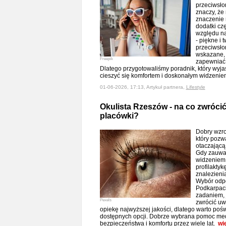
przeciwsło
znaczy, że
znaczenie
dodatki czę
względu na
- piękne i 
przeciwsło
wskazane, 
Freepik
zapewniać 
Dlatego przygotowaliśmy poradnik, który wyjaś
cieszyć się komfortem i doskonałym widzeni
01-06-2026, 17:13, Artykuł partnera,
Lifestyle
Okulista Rzeszów - na co zwróci
placówki?
Dobry wzro
który pozw
otaczającą
Gdy zauwa
widzeniem 
profilakty
znalezieni
Wybór odpo
Podkarpaci
zadaniem, j
Pexels
zwrócić uw
opiekę najwyższej jakości, dlatego warto pośw
dostępnych opcji. Dobrze wybrana pomoc me
bezpieczeństwa i komfortu przez wiele lat.
wi