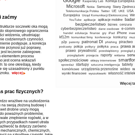
Google
Komisja Europejska
Kaspersky Lab
Microsoft
Samsung
Stany Zjednoc
Nokia
UE
USA
Telekomunikacja Polska
Twitter
UKE
Europejska
Wi
Urząd Komunikacji Elektronicznej
i zaćmy
badan
aplikacje mobilne
YouTube
aplikacje
bezpieczeństwo
biznes
cenzura
trukturze soczewki oka mogą
cyberbezpieczeństwo
e-comm
dane osobowe
do stopniowego ograniczenia
iPhone
handel
edukacja
finanse
gry
iPad
inwe
ści widzenia, utrudniając
kf12m
konkursy
komunikat firmy
konferencje
muz
ie codziennych czynności.
patronat DI
piractwo
p2p
patenty
phishing
nienie postępuje, a korekcja
prawa a
policja
polityka
podcasty
politycy
praca
nie przynosi już poprawy,
prawo
prywatność
przedsiębiorcy
przegląd 
jest leczenie zabiegowe.
serw
raporty
przeglądarki
przejęcia
reklama
 elementem procesu
smartfo
społecznościowe
o jest ocena wskazań
sklepy internetowe
: to one określają, kiedy
startupy
tablety
sprzedaż
sztuczna inteligencja
je się uzasadniony z punktu
w
urządzenia przenośne
wideo
komórkowe
wzroku.
więcej
własność intele
wyniki finansowe
wyszukiwarki
Więcej t
s prac fizycznych?
rdzo wrażliwe na uszkodzenia
 na swoją złożoną budowę i
awet drobne urazy mogą
 do poważnych problemów,
trwałe zmętnienie rogówki, a w
ych przypadkach nawet utrata
ażliwość ta dotyczy zarówno
 mechanicznych, chemicznych,
zycji na szkodliwe czynniki, takie