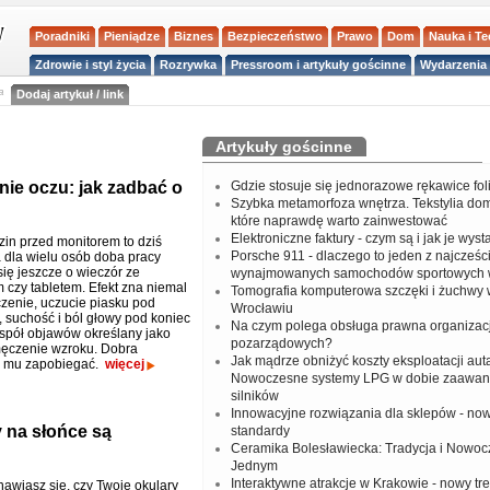
Poradniki
Pieniądze
Biznes
Bezpieczeństwo
Prawo
Dom
Nauka i T
Zdrowie i styl życia
Rozrywka
Pressroom i artykuły gościnne
Wydarzenia 
a
Dodaj artykuł / link
Artykuły gościnne
ie oczu: jak zadbać o
Gdzie stosuje się jednorazowe rękawice fo
Szybka metamorfoza wnętrza. Tekstylia do
które naprawdę warto zainwestować
Elektroniczne faktury - czym są i jak je wys
in przed monitorem to dziś
Porsche 911 - dlaczego to jeden z najcześci
a dla wielu osób doba pracy
się jeszcze o wieczór ze
wynajmowanych samochodów sportowych 
 czy tabletem. Efekt zna niemal
Tomografia komputerowa szczęki i żuchwy
czenie, uczucie piasku pod
Wrocławiu
 suchość i ból głowy pod koniec
Na czym polega obsługa prawna organizacj
espół objawów określany jako
pozarządowych?
ęczenie wzroku. Dobra
Jak mądrze obniżyć koszty eksploatacji aut
ię mu zapobiegać.
więcej
Nowoczesne systemy LPG w dobie zaawa
silników
Innowacyjne rozwiązania dla sklepów - no
 na słońce są
standardy
Ceramika Bolesławiecka: Tradycja i Nowo
Jednym
Interaktywne atrakcje w Krakowie - nowy tr
nawiasz się, czy Twoje okulary