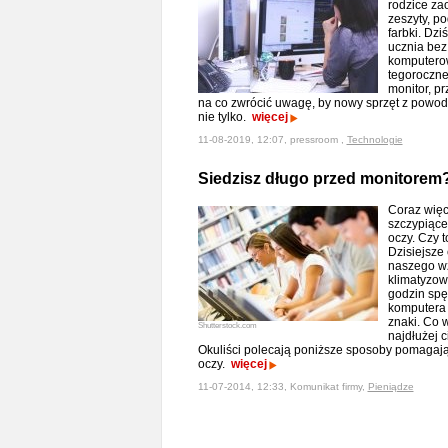
rodzice zao
zeszyty, pod
farbki. Dzi
ucznia bez
komputerow
tegoroczne
monitor, p
na co zwrócić uwagę, by nowy sprzęt z powod
nie tylko.
więcej
11-08-2019, 12:07, pressroom ,
Technologie
Siedzisz długo przed monitorem?
Coraz więce
szczypiące
oczy. Czy t
Dzisiejsze
naszego wz
klimatyzowa
godzin sp
komputera
znaki. Co 
Shutterstock.com
najdłużej 
Okuliści polecają poniższe sposoby pomagaj
oczy.
więcej
11-07-2014, 12:33, Komunikat firmy,
Pieniądze