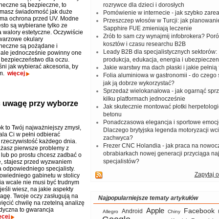
neczne są bezpieczne, to
rozrywce dla dzieci i dorosłych
 masz świadomość jak duże
Pomówienie w internecie - jak szybko zar
 ma ochrona przed UV. Modne
Przeszczep włosów w Turcji: jak planowanie
sto są wybierane tylko ze
Sapphire FUE zmieniają leczenie
 walory estetyczne. Oczywiście
Zrób to sam czy wynajmij infobrokera? Por
twarzowe okulary
kosztów i czasu researchu B2B
neczne są pożądane i
Leady B2B dla specjalistycznych sektorów: I
ale jednocześnie powinny one
bezpieczeństwo dla oczu.
produkcja, edukacja, energia i ubezpieczen
ni jak wybierać akcesoria, by
Jakie warstwy ma dach płaski i jakie pełnią 
em.
więcej
Folia aluminiowa w gastronomii - do czego s
jak ją dobrze wykorzystać?
Sprzedaż wielokanałowa - jak ogarnąć spr
kilku platformach jednocześnie
ć uwagę przy wyborze
Jak skutecznie montować płotki herpetologi
betonu
Ponadczasowa elegancja i sportowe emocj
k to Twój najważniejszy zmysł,
Dlaczego brytyjska legenda motoryzacji wc
ala Ci w pełni odbierać
zachwyca?
 rzeczywistość każdego dnia.
Frezer CNC Holandia - jak praca na nowoc
żasz pierwsze problemy z
obrabiarkach nowej generacji przyciąga na
lub po prostu chcesz zadbać o
specjalistów?
kę, stajesz przed wyzwaniem
a odpowiedniego specjalisty.
Zapytaj o
wiedniego gabinetu w stolicy
a wcale nie musi być trudnym
eśli wiesz, na jakie aspekty
agę. Twoje oczy zasługują na
Najpopularniejsze tematy artykułów
ięcić chwilę na rzetelną analizę
dyczna to gwarancja
Apple
Facebook
Android
Allegro
Chiny
ęcej