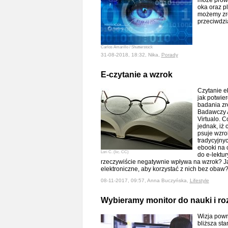
może prowa
oka oraz pl
możemy zro
przeciwdzi
Carlos Amarillo / Shutterstock
31-08-2018, 18:32, Nika,
Porady
E-czytanie a wzrok
Czytanie e
jak potwi
badania zr
Badawczy A
Virtualo. C
jednak, iż 
psuje wzrok
tradycyjnyc
ebooki na 
Lori C. (lic. CC)
do e-lektu
rzeczywiście negatywnie wpływa na wzrok? Ja
elektroniczne, aby korzystać z nich bez oba
08-11-2017, 09:57, Anna Buczyńska,
Lifestyle
Wybieramy monitor do nauki i ro
Wizja powr
bliższa sta