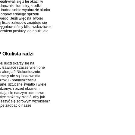
patrywali się z tej okazji w
ręczniki, tornistry, kredki i
ś trudno sobie wyobrazić biurko
 odpowiedniego sprzętu
ego. Jeśli więc na Twojej
j liście zakupów znajduje się
rzygotowaliśmy kilka wskazówek,
zeniem posłużył do nauki, ale
 Okulista radzi
j ludzi skarży się na
, łzawiące i zaczerwienione
o alergia? Niekoniecznie.
 czasy nie są łaskawe dla
roku - pomieszczenia
ne, sztuczne światło i wiele
ędzonych przed ekranem
 dają się naszym oczom we
więc możemy zrobić, aby jak
cieszyć się zdrowym wzrokiem?
ące zadbać o nasze