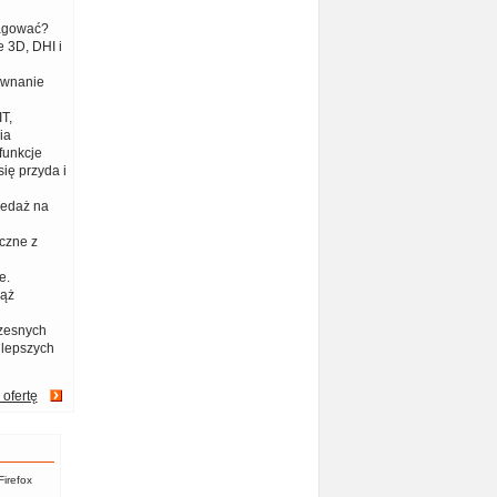
eagować?
 3D, DHI i
ównanie
T,
ia
funkcje
ię przyda i
zedaż na
czne z
e.
iąż
zesnych
jlepszych
 ofertę
Firefox