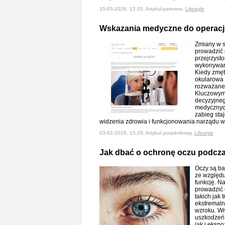
15-05-2026, 12:35, Artykuł partnera,
Lifestyle
Wskazania medyczne do operacj
Zmiany w s
prowadzić 
przejrzysto
wykonywan
Kiedy zmęt
okularowa 
rozważane 
Kluczowym
decyzyjneg
medycznych
zabieg sta
widzenia zdrowia i funkcjonowania narządu 
03-02-2026, 15:29, Artykuł poradnikowy,
Lifestyle
Jak dbać o ochronę oczu podcza
Oczy są ba
ze względu
funkcję. N
prowadzić
takich jak 
ekstremaln
wzroku. Wr
uszkodzeń
jak i ekspo