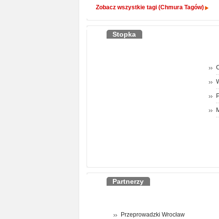
Zobacz wszystkie tagi (Chmura Tagów)
Stopka
O
P
M
Partnerzy
Przeprowadzki Wrocław