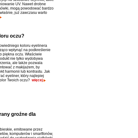
niowanie UV. Nawet drobne
rogówki, mogą powodować bardzo
o właśnie, już zawczasu warto
oloru oczu?
wiedniego koloru eyelinera
ząco wpłynąć na podkreślenie
o piękna oczu. Właściwie
odukt nie tylko wydobywa
rzenia, ale także pozwala
ntować z makijażem, by
kt harmonii lub kontrastu. Jak
ć eyeliner, który najlepiej
kolor Twoich oczu?
więcej
rany groźne dla
ebieskie, emitowane przez
letów, komputerów i smartfonów,