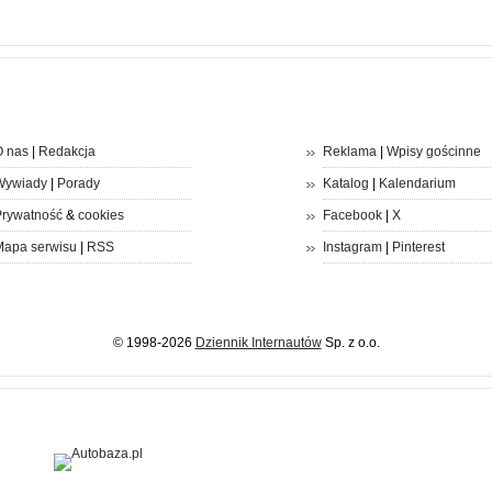
 nas
|
Redakcja
Reklama
|
Wpisy gościnne
Wywiady
|
Porady
Katalog
|
Kalendarium
rywatność
&
cookies
Facebook
|
X
apa serwisu
|
RSS
Instagram
|
Pinterest
© 1998-2026
Dziennik Internautów
Sp. z o.o.