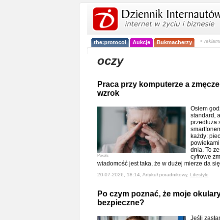
< reklam
the:protocol
Aukcje
Bukmacherzy
oczy
Praca przy komputerze a zmęczen
wzrok
Osiem godz
standard, 
przedłuża 
smartfonem
każdy: pie
powiekami,
dnia. To z
Pexels
cyfrowe zm
wiadomość jest taka, że w dużej mierze da s
20-07-2026, 18:14, Artykuł poradnikowy,
Lifestyle
Po czym poznać, że moje okulary
bezpieczne?
Jeśli zasta