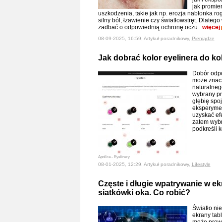
jak promie
uszkodzenia, takie jak np. erozja nabłonka 
silny ból, łzawienie czy światłowstręt. Dlateg
zadbać o odpowiednią ochronę oczu.
więcej
08-09-2025, 16:59, Artykuł poradnikowy,
Pieniądze
Jak dobrać kolor eyelinera do k
Dobór odpo
może znac
naturalneg
wybrany pr
głębię spoj
eksperyme
uzyskać efe
zatem wybra
podkreśli 
Apollca - Eyelinery
08-01-2025, 12:29, Artykuł poradnikowy,
Lifestyle
Częste i długie wpatrywanie w ek
siatkówki oka. Co robić?
Światło ni
ekrany tab