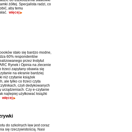
dzić do uszkodzenia siatkówki
amki żółtej. Specjalista radzi, co
bić, aby temu
ałać.
więcej
booków stało się bardzo modne,
erdza 60% respondentów
ealizowanego przez Instytut
RC Rynek i Opinia na zlecenie
o trzeci zapytany obawia się
czytanie na ekranie bardziej
i niż czytanie książek
h, ale tylko co trzeci czyta
czytnikach, czyli dedykowanych
ry urządzeniach. Czy e-czytanie
k najlepiej użytkować książki
w?
więcej
zrywki
otu do szkolnych ław jest coraz
nia się rzeczywistością. Nasi