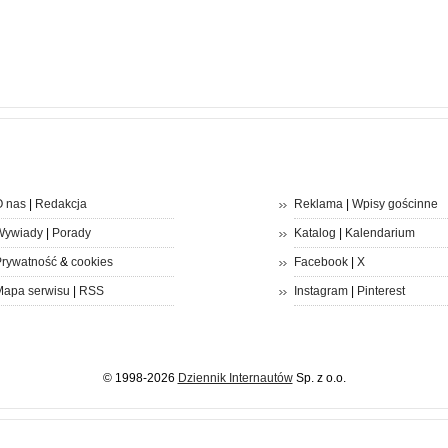
 nas
|
Redakcja
Reklama
|
Wpisy gościnne
Wywiady
|
Porady
Katalog
|
Kalendarium
rywatność
&
cookies
Facebook
|
X
apa serwisu
|
RSS
Instagram
|
Pinterest
© 1998-2026
Dziennik Internautów
Sp. z o.o.