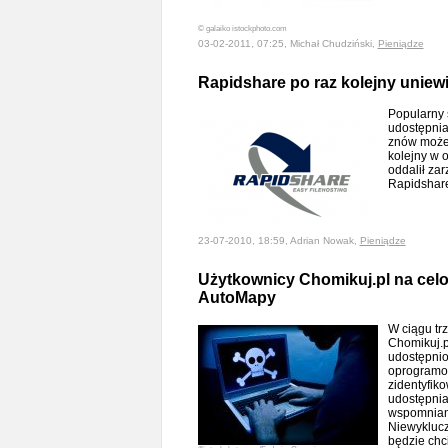
© galaiko istockphoto.com
03-02-2011, 07:25, Michał Chudziński,
Pieniądze
Rapidshare po raz kolejny uniew
Popularny 
udostępnia
znów może 
kolejny w 
oddalił za
Rapidshar
23-07-2010, 18:59, Adrian Nowak,
Pieniądze
Użytkownicy Chomikuj.pl na cel
AutoMapy
W ciągu tr
Chomikuj.p
udostępnio
oprogramow
zidentyfik
udostępnia
wspomnianą
Niewyklucz
będzie chc