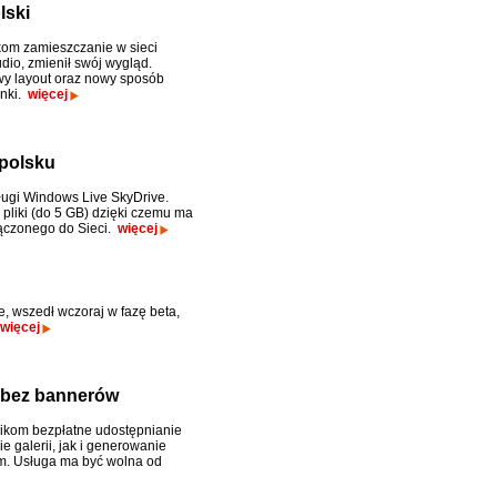
lski
kom zamieszczanie w sieci
udio, zmienił swój wygląd.
wy layout oraz nowy sposób
ynki.
więcej
 polsku
sługi Windows Live SkyDrive.
liki (do 5 GB) dzięki czemu ma
łączonego do Sieci.
więcej
e, wszedł wczoraj w fazę beta,
więcej
, bez bannerów
ikom bezpłatne udostępnianie
e galerii, jak i generowanie
m. Usługa ma być wolna od