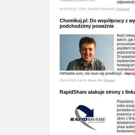
©istockphoto.com/FedericoCiamei
odpowiedz
04-05-2010, 17:59, Krzysztof Gontarek,
Pieniądze
Chomikuj.pl: Do współpracy z 
podchodzimy poważnie
Ilość niele
takich, jak
przecenian
asystent z
właściciel
DI wyjaśnia
wydawców"
hostującym 
scenariusz 
OdSiebie.com, nie musi się powtórzyć.
więce
29-04-2010, 14:16, Marcin Maj,
Wywiad
RapidShare atakuje strony z link
Popularny 
ostro wziął
posiadacza
prawnicy zw
stron z lin
działalnoś
praw autor
konkurenc