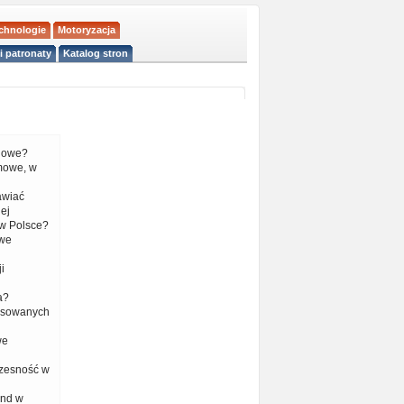
echnologie
Motoryzacja
i patronaty
Katalog stron
liowe?
mowe, w
tawiać
ej
w Polsce?
 we
i
a?
nsowanych
we
czesność w
end w