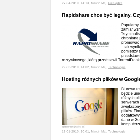
27-04-2010, 14:13, Marcin Maj,
Pieniądze
Rapidshare chce być legalny. Cz
Popularny 
zamiar wzm
"kryminali
chronione 
promować l
– tak wyni
pomiędzy s
przedstawi
rozrywkowego, którą przedstawił TorrentFrea
29-03-2010, 14:02, Marcin Maj,
Technologie
Hosting różnych plików w Googl
Biurowa u
będzie um
różnych pl
serwerach 
zwiększony
plików. Fi
dodatkowyc
dane w Go
komputerz
epheterson (na lic. cc)
13-01-2010, 10:01, Marcin Maj,
Technologie