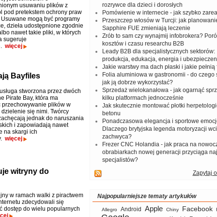
rozrywce dla dzieci i dorosłych
nionym usuwaniu plików z
l pod pretekstem ochrony praw
Pomówienie w internecie - jak szybko zar
h. Usuwane mogą być programy
Przeszczep włosów w Turcji: jak planowanie
e, dzieła udostępnione zgodnie
Sapphire FUE zmieniają leczenie
bo nawet takie pliki, w których
Zrób to sam czy wynajmij infobrokera? Por
a sugeruje
kosztów i czasu researchu B2B
e.
więcej
Leady B2B dla specjalistycznych sektorów: I
produkcja, edukacja, energia i ubezpieczen
Jakie warstwy ma dach płaski i jakie pełnią 
Folia aluminiowa w gastronomii - do czego s
ją Bayfiles
jak ją dobrze wykorzystać?
Sprzedaż wielokanałowa - jak ogarnąć spr
o usługa stworzona przez dwóch
e Pirate Bay, która ma
kilku platformach jednocześnie
ć przechowywanie plików w
Jak skutecznie montować płotki herpetologi
i dzielenie się nimi. Twórcy
betonu
 zachęcają jednak do naruszania
Ponadczasowa elegancja i sportowe emocj
skich i zapowiadają nawet
Dlaczego brytyjska legenda motoryzacji wc
 na skargi ich
zachwyca?
y.
więcej
Frezer CNC Holandia - jak praca na nowoc
obrabiarkach nowej generacji przyciąga na
specjalistów?
uje witryny do
Zapytaj o
ejny w ramach walki z piractwem
Najpopularniejsze tematy artykułów
nternetu zdecydowali się
Apple
Facebook
 dostęp do wielu popularnych
Android
Allegro
Chiny
cej