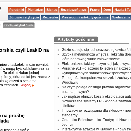
Poradniki
Pieniądze
Biznes
Bezpieczeństwo
Prawo
Dom
Nauka i T
Zdrowie i styl życia
Rozrywka
Pressroom i artykuły gościnne
Wydarzenia 
a
Dodaj artykuł / link
Artykuły gościnne
rskie, czyli LeakID na
Gdzie stosuje się jednorazowe rękawice fo
Szybka metamorfoza wnętrza. Tekstylia do
które naprawdę warto zainwestować
Elektroniczne faktury - czym są i jak je wys
piewu jaskółek i może również
Porsche 911 - dlaczego to jeden z najcześci
aków mogą być zablokowane na
. To efekt działań jednej
wynajmowanych samochodów sportowych 
j firmy, która od lat jest znana z
Tomografia komputerowa szczęki i żuchwy
ia zgłoszeń o rzekomo
Wrocławiu
ch treściach.
więcej
Na czym polega obsługa prawna organizacj
pozarządowych?
Jak mądrze obniżyć koszty eksploatacji aut
Nowoczesne systemy LPG w dobie zaawa
silników
Innowacyjne rozwiązania dla sklepów - no
 na prośbę
standardy
Ceramika Bolesławiecka: Tradycja i Nowo
ląda
Jednym
Interaktywne atrakcje w Krakowie - nowy tr
ej jest doniesień o