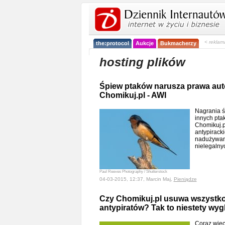
< reklam
the:protocol
Aukcje
Bukmacherzy
hosting plików
Śpiew ptaków narusza prawa auto
Chomikuj.pl - AWI
Nagrania ś
innych pt
Chomikuj.pl
antypirackie
nadużywan
nielegalny
Paul Reeves Photography / Shutterstock
04-03-2015, 12:37, Marcin Maj,
Pieniądze
Czy Chomikuj.pl usuwa wszystko
antypiratów? Tak to niestety wyg
Coraz więc