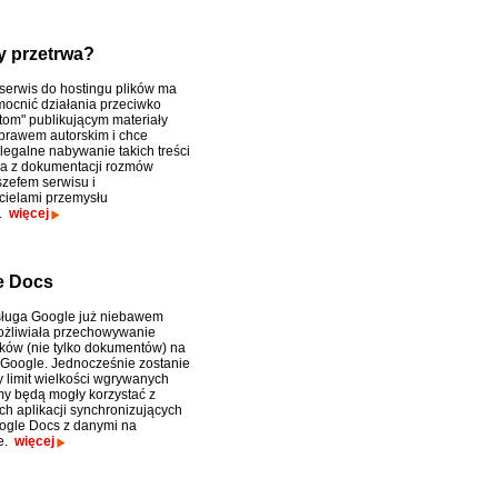
y przetrwa?
serwis do hostingu plików ma
ocnić działania przeciwko
stom" publikującym materiały
prawem autorskim i chce
egalne nabywanie takich treści
ka z dokumentacji rozmów
zefem serwisu i
cielami przemysłu
k.
więcej
e Docs
sługa Google już niebawem
ożliwiała przechowywanie
ików (nie tylko dokumentów) na
Google. Jednocześnie zostanie
 limit wielkości wgrywanych
rmy będą mogły korzystać z
h aplikacji synchronizujących
ogle Docs z danymi na
e.
więcej