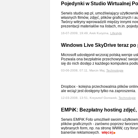
Pojedynki w Studio Wirtualnej Po
Serwis studio.wp.pl, umożliwiający użytkowni
własnych filmów, zdjęć, plików graficznych i a
Twórcy witryny wprowadzili między innymi no
prezentacji materiałów na listach, m.in. pojed
16-07-2009, 19:49, Arek Kuryzna,
Lifestyle
Windows Live SkyDrive teraz po
Microsoft udostępnił wczoraj polską wersje u
Pozwala ona bezpłatnie przechowywać swoje p
się do nich dostęp z każdego komputera pod
03-06-2008, 07:11, Marcin Maj,
Technologie
Dropbox - kolejna przechowalnia plików onlin
ale wciąż jest dostępny tylko na zaproszenia.
12-03-2008, 13:51, Krzysztof Gontarek,
Technologie
EMPiK: Bezpłatny hosting zdjęć
Serwis EMPiK Foto umożliwił swoim użytkown
plików graficznych - zarówno poprzez tworzeni
wybranych form, np. na stronę WWW, czy foru
banerów reklamowych.
więcej