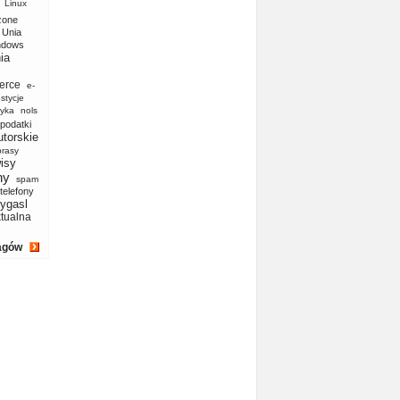
Linux
zone
Unia
ndows
ia
erce
e-
stycje
yka
nols
podatki
utorskie
prasy
isy
ny
spam
telefony
ygasl
ktualna
agów