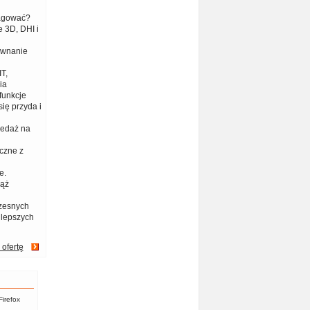
eagować?
 3D, DHI i
ównanie
T,
ia
funkcje
ię przyda i
zedaż na
czne z
e.
iąż
zesnych
jlepszych
 ofertę
Firefox