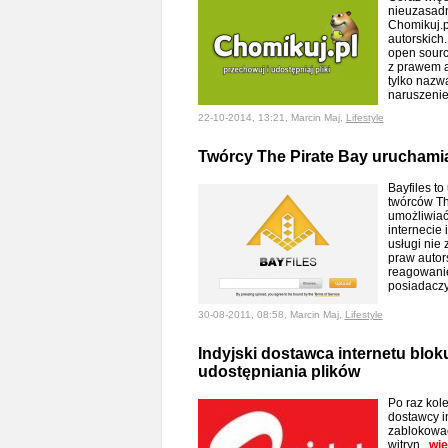
nieuzasad
Chomikuj.p
autorskic
open sourc
z prawem al
tylko nazw
naruszeni
22-10-2014, 13:21, Marcin Maj,
Lifestyle
Twórcy The Pirate Bay uruchamia
Bayfiles t
twórców Th
umożliwia
internecie 
usługi nie
praw autor
reagowanie
posiadacz
30-08-2011, 08:58, Marcin Maj,
Lifestyle
Indyjski dostawca internetu blok
udostępniania plików
Po raz kol
dostawcy i
zablokować
witryn.
wię