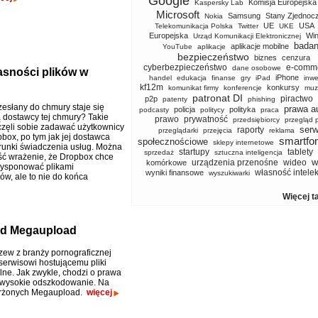
Google
Komisja Europejska
Kaspersky Lab
Microsoft
Samsung
Stany Zjednoc
Nokia
UE
USA
Telekomunikacja Polska
Twitter
UKE
Europejska
Wi
Urząd Komunikacji Elektronicznej
badan
aplikacje mobilne
YouTube
aplikacje
bezpieczeństwo
biznes
cenzura
cyberbezpieczeństwo
e-comm
dane osobowe
sności plików w
iPhone
handel
edukacja
finanse
gry
iPad
inwe
kf12m
konkursy
komunikat firmy
konferencje
muz
patronat DI
piractwo
p2p
patenty
phishing
zesłany do chmury staje się
prawa a
policja
polityka
podcasty
politycy
praca
 dostawcy tej chmury? Takie
prawo
prywatność
przedsiębiorcy
przegląd 
częli sobie zadawać użytkownicy
serw
raporty
przeglądarki
przejęcia
reklama
pbox, po tym jak jej dostawca
smartfo
społecznościowe
sklepy internetowe
runki świadczenia usług. Można
startupy
tablety
sprzedaż
sztuczna inteligencja
ść wrażenie, że Dropbox chce
w
urządzenia przenośne
wideo
komórkowe
dysponować plikami
własność intele
wyniki finansowe
wyszukiwarki
ów, ale to nie do końca
Więcej t
od Megaupload
zew z branży pornograficznej
serwisowi hostującemu pliki
lne. Jak zwykle, chodzi o prawa
i wysokie odszkodowanie. Na
arżonych Megaupload.
więcej