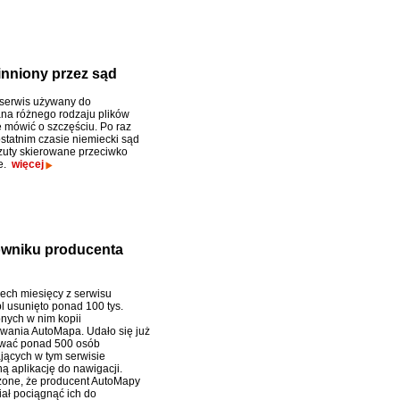
inniony przez sąd
serwis używany do
na różnego rodzaju plików
mówić o szczęściu. Po raz
ostatnim czasie niemiecki sąd
rzuty skierowane przeciwko
e.
więcej
owniku producenta
zech miesięcy z serwisu
l usunięto ponad 100 tys.
nych w nim kopii
ania AutoMapa. Udało się już
ować ponad 500 osób
jących w tym serwisie
 aplikację do nawigacji.
one, że producent AutoMapy
iał pociągnąć ich do