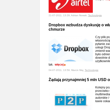
21-07-2011, 13:29, Adrian Nowak,
Technologie
Dropbox wzbudza dyskusję o wła
chmurze
Czy plik pr
własnością
pytanie za
usługi Dro
zmienił wa
było odnie
dowolnie 
użytkownik
tak.
więcej
04-07-2011, 13:59, Marcin Maj,
Technologie
Żądają przynajmniej 5 mln USD 
Kolejny po
przeciwko 
multimedia
autorskie 
ławie osk