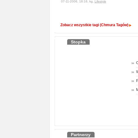
07-11-2006, 18:16, kg,
Lifestyle
Zobacz wszystkie tagi (Chmura Tagów)
Stopka
O
P
M
Partnerzy