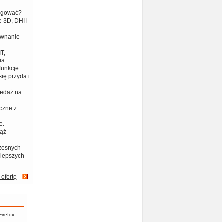
eagować?
 3D, DHI i
ównanie
T,
ia
funkcje
ię przyda i
zedaż na
czne z
e.
iąż
zesnych
jlepszych
 ofertę
Firefox