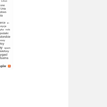
Linux
zone
Unia
ndows
ia
erce
e-
stycje
yka
nols
podatki
utorskie
prasy
isy
ny
spam
telefony
ygasl
ktualna
agów