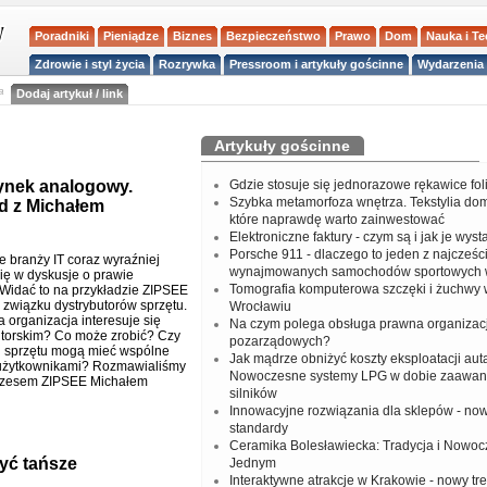
Poradniki
Pieniądze
Biznes
Bezpieczeństwo
Prawo
Dom
Nauka i T
Zdrowie i styl życia
Rozrywka
Pressroom i artykuły gościnne
Wydarzenia 
a
Dodaj artykuł / link
Artykuły gościnne
rynek analogowy.
Gdzie stosuje się jednorazowe rękawice fo
Szybka metamorfoza wnętrza. Tekstylia do
d z Michałem
które naprawdę warto zainwestować
Elektroniczne faktury - czym są i jak je wys
Porsche 911 - dlaczego to jeden z najcześci
e branży IT coraz wyraźniej
wynajmowanych samochodów sportowych 
ię w dyskusje o prawie
Tomografia komputerowa szczęki i żuchwy
 Widać to na przykładzie ZIPSEE
o związku dystrybutorów sprzętu.
Wrocławiu
 organizacja interesuje się
Na czym polega obsługa prawna organizacj
torskim? Co może zrobić? Czy
pozarządowych?
 sprzętu mogą mieć wspólne
Jak mądrze obniżyć koszty eksploatacji aut
 użytkownikami? Rozmawialiśmy
Nowoczesne systemy LPG w dobie zaawa
rezesem ZIPSEE Michałem
silników
Innowacyjne rozwiązania dla sklepów - no
standardy
Ceramika Bolesławiecka: Tradycja i Nowo
yć tańsze
Jednym
Interaktywne atrakcje w Krakowie - nowy tr