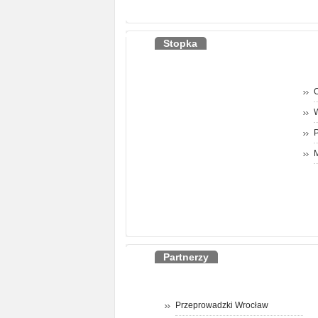
Stopka
O
P
M
Partnerzy
Przeprowadzki Wrocław