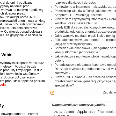
iej do opinii publicznej
rozrywce dla dzieci i dorosłych
sygnały na temat prób
Pomówienie w internecie - jak szybko zar
 wpływu na politykę handlową
Przeszczep włosów w Turcji: jak planowanie
ch sklepów przez
Sapphire FUE zmieniają leczenie
rów. Nokaut.pl wśród 3200
Zrób to sam czy wynajmij infobrokera? Por
zeprowadził anonimową ankietę
kosztów i czasu researchu B2B
at. Blisko 60% sklepów zetknęło
Leady B2B dla specjalistycznych sektorów: I
wiskiem ustalania cen przez
w. Co więcej, ponad połowa z
produkcja, edukacja, energia i ubezpieczen
uje, że gdyby nie te naciski, to
Jakie warstwy ma dach płaski i jakie pełnią 
Folia aluminiowa w gastronomii - do czego s
jak ją dobrze wykorzystać?
Sprzedaż wielokanałowa - jak ogarnąć spr
kilku platformach jednocześnie
 Vobis
Jak skutecznie montować płotki herpetologi
betonu
 wybranych sklepach Vobis oraz
Ponadczasowa elegancja i sportowe emocj
ternetowym Vobis.pl będzie
Dlaczego brytyjska legenda motoryzacji wc
 produkty firmy Apple. Jest to
zachwyca?
ięki rozwinięciu współpracy
Frezer CNC Holandia - jak praca na nowoc
s z iSource S.A., wyłącznym
rem produktów Apple na polskim
obrabiarkach nowej generacji przyciąga na
cej
specjalistów?
Zapytaj o
Najpopularniejsze tematy artykułów
ży
Apple
Facebook
Android
Allegro
Chiny
a nowego partnera - Partner