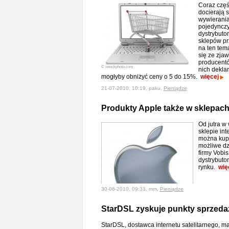
Coraz częśc
docierają 
wywierania
pojedynczy
dystrybuto
sklepów pr
na ten tem
się ze zja
producentó
© istockphoto.com
nich deklar
mogłyby obniżyć ceny o 5 do 15%.
więcej
21-07-2010, 10:19, paku,
Pieniądze
Produkty Apple także w sklepach
Od jutra w
sklepie in
można kupić
możliwe dz
firmy Vobi
dystrybuto
rynku.
wię
30-06-2010, 09:33, mm,
Pieniądze
StarDSL zyskuje punkty sprzeda
StarDSL, dostawca internetu satelitarnego, m