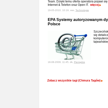
Team. Dzięki temu oferta operatora pojawi si
Internet & Telefon oraz Open IT.
więcej
19-05-2010, 10:19, mm,
Technologie
EPA Systemy autoryzowanym dy
Polsce
Szczecińsk
się detali
komputero
tajwańskie
18-08-2009, 11:45, dk,
Pieniądze
Zobacz wszystkie tagi (Chmura Tagów)