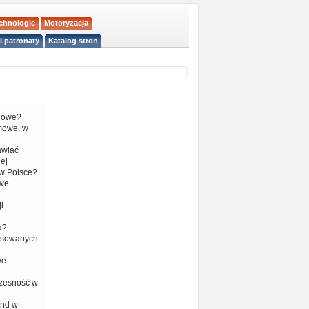
echnologie
Motoryzacja
i patronaty
Katalog stron
liowe?
mowe, w
tawiać
ej
w Polsce?
 we
i
a?
nsowanych
we
czesność w
end w