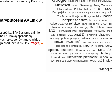
Google
Komisja Europejska
Kaspersky Lab
ę w salonach sprzedaży Divicom,
Microsoft
Samsung
Stany Zjednoc
Nokia
UE
USA
Telekomunikacja Polska
Twitter
UKE
Europejska
Wi
Urząd Komunikacji Elektronicznej
badan
aplikacje mobilne
YouTube
aplikacje
bezpieczeństwo
strybutorem AVLink w
biznes
cenzura
cyberbezpieczeństwo
e-comm
dane osobowe
iPhone
handel
edukacja
finanse
gry
iPad
inwe
kf12m
konkursy
komunikat firmy
konferencje
muz
a spółka EPA Systemy zajmie
patronat DI
piractwo
p2p
patenty
phishing
czną i hurtową sprzedażą
prawa a
policja
polityka
podcasty
politycy
praca
wych akcesoriów audio-wideo
prawo
prywatność
przedsiębiorcy
przegląd 
go producenta AVLink.
więcej
serw
raporty
przeglądarki
przejęcia
reklama
smartfo
społecznościowe
sklepy internetowe
startupy
tablety
sprzedaż
sztuczna inteligencja
w
urządzenia przenośne
wideo
komórkowe
własność intele
wyniki finansowe
wyszukiwarki
Więcej t