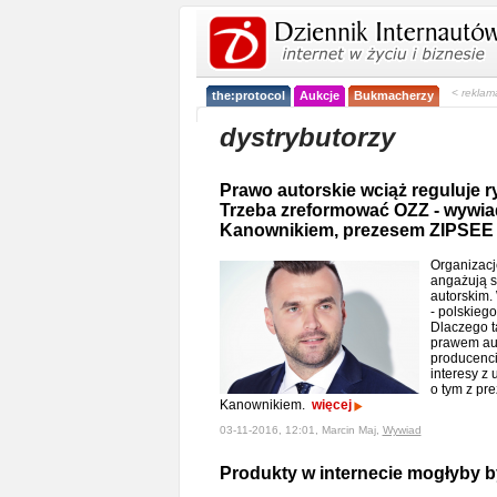
< reklam
the:protocol
Aukcje
Bukmacherzy
dystrybutorzy
Prawo autorskie wciąż reguluje 
Trzeba zreformować OZZ - wywia
Kanownikiem, prezesem ZIPSEE
Organizacj
angażują s
autorskim.
- polskieg
Dlaczego ta
prawem au
producenci
interesy z
o tym z p
Kanownikiem.
więcej
03-11-2016, 12:01, Marcin Maj,
Wywiad
Produkty w internecie mogłyby b