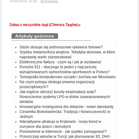
24-04-2019, 11:19, ,
Technologie
Zobacz wszystkie tagi (Chmura Tagów)
Artykuły gościnne
Gdzie stosuje się jednorazowe rękawice foliowe?
Szybka metamorfoza wnętrza. Tekstylia domowe, w które
naprawdę warto zainwestować
Elektroniczne faktury - czym są i jak je wystawiać
Porsche 911 - dlaczego to jeden z najcześciej
wynajmowanych samochodów sportowych w Polsce?
Tomografia komputerowa szczęki i żuchwy we Wrocławiu
Na czym polega obsługa prawna organizacji
pozarządowych?
Jak mądrze obniżyć koszty eksploatacji auta?
Nowoczesne systemy LPG w dobie zaawansowanych
silników
Innowacyjne rozwiązania dla sklepów - nowe standardy
Ceramika Bolesławiecka: Tradycja i Nowoczesność w
Jednym
Interaktywne atrakcje w Krakowie - nowy trend w
rozrywce dla dzieci i dorosłych
Pomówienie w internecie - jak szybko zareagować?
Przeszczep włosów w Turcji: jak planowanie 3D, DHI i