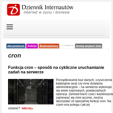
< reklama
the:protocol
Aukcje
Bukmacherzy
Dodaj artykuł / link
cron
Funkcja cron – sposób na cykliczne uruchamianie
zadań na serwerze
Porządkowanie baz danych, czyszczenie
katalogów sesji czy inne działania
administracyjne – na serwerze wykonuje
się wiele rutynowych, powtarzalnych
operacji. Zamiast tracić czas i każdorazo
zajmować się nimi ręcznie, można
skorzystać ze specjalnej funkcji cron. Na
czym ona polega i jak jej
używać?
więcej