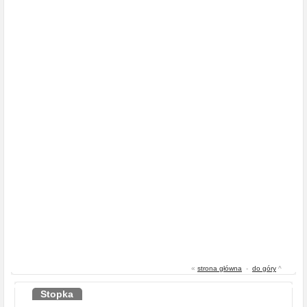
«
strona główna
-
do góry
^
Stopka