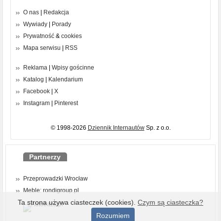
O nas
|
Redakcja
Wywiady
|
Porady
Prywatność
&
cookies
Mapa serwisu
|
RSS
Reklama
|
Wpisy gościnne
Katalog
|
Kalendarium
Facebook
|
X
Instagram
|
Pinterest
© 1998-2026
Dziennik Internautów
Sp. z o.o.
Partnerzy
Przeprowadzki Wrocław
Meble: rondigroup.pl
Ta strona używa ciasteczek (cookies).
Czym są ciasteczka?
Rozumiem