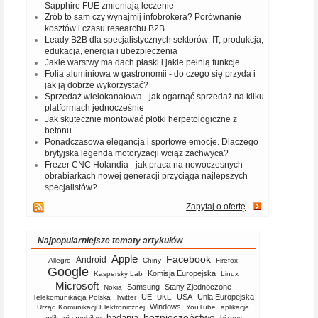
Sapphire FUE zmieniają leczenie
Zrób to sam czy wynajmij infobrokera? Porównanie
kosztów i czasu researchu B2B
Leady B2B dla specjalistycznych sektorów: IT, produkcja,
edukacja, energia i ubezpieczenia
Jakie warstwy ma dach płaski i jakie pełnią funkcje
Folia aluminiowa w gastronomii - do czego się przyda i
jak ją dobrze wykorzystać?
Sprzedaż wielokanałowa - jak ogarnąć sprzedaż na kilku
platformach jednocześnie
Jak skutecznie montować płotki herpetologiczne z
betonu
Ponadczasowa elegancja i sportowe emocje. Dlaczego
brytyjska legenda motoryzacji wciąż zachwyca?
Frezer CNC Holandia - jak praca na nowoczesnych
obrabiarkach nowej generacji przyciąga najlepszych
specjalistów?
Zapytaj o ofertę
Najpopularniejsze tematy artykułów
Apple
Facebook
Android
Allegro
Chiny
Firefox
Google
Komisja Europejska
Kaspersky Lab
Linux
Microsoft
Samsung
Stany Zjednoczone
Nokia
UE
USA
Unia Europejska
Telekomunikacja Polska
Twitter
UKE
Windows
Urząd Komunikacji Elektronicznej
YouTube
aplikacje
bezpieczeństwo
badania