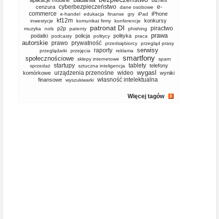
aplikacje mobilne
biznes
cyberbezpieczeństwo
e-
cenzura
dane osobowe
commerce
iPhone
e-handel
edukacja
finanse
gry
iPad
kf12m
konkursy
inwestycje
komunikat firmy
konferencje
patronat DI
piractwo
p2p
muzyka
nols
patenty
phishing
prawa
podatki
policja
polityka
podcasty
politycy
praca
autorskie
prawo
prywatność
przedsiębiorcy
przegląd prasy
serwisy
raporty
przeglądarki
przejęcia
reklama
smartfony
społecznościowe
sklepy internetowe
spam
startupy
tablety
telefony
sprzedaż
sztuczna inteligencja
wygasl
urządzenia przenośne
wideo
komórkowe
wyniki
własność intelektualna
finansowe
wyszukiwarki
Więcej tagów