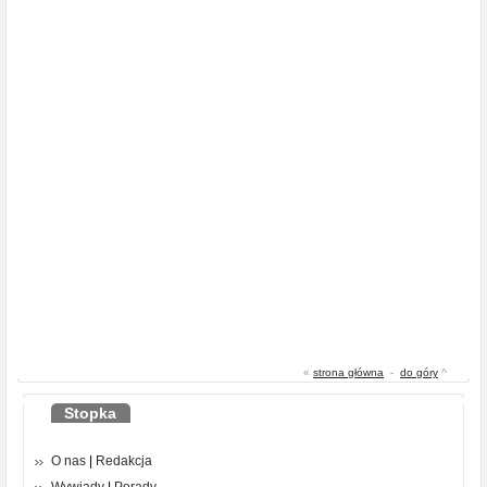
«
strona główna
-
do góry
^
Stopka
O nas
|
Redakcja