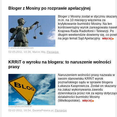
Bloger z Mosiny po rozprawie apelacyjnej
Bloger z Mosiny został w styczniu skazan
m.in. na 10 miesięcy więzienia za
krytykowanie burmistrz Mosiny. Na ten
kontrowersyjny wyrok zareagowała nawe
Krajowa Rada Radiofonii i Telewizji. Po
długim weekendzie dowiemy się, co pow
na jego temat Sąd Apelacyjny.
więcej
© arturbo at istockphoto.com
02-05-2011, 10:36, Marcin Maj,
Pieniądze
KRRiT o wyroku na blogera: to naruszenie wolności
prasy
Naruszeniem wolności prasy nazwała w
swoim stanowisku KRRiT wyrok
poznańskiego sądu w sprawie blogera
Łukasza Kasprowicza. Został on skazany
na zakaz wykonywania zawodu
dziennikarza przez rok za wpisy dotycząc
działalności burmistrz Mosiny
(Wielkopolskie).
więcej
©istockphoto.com/head off
02-02-2011, 16:54, GazetaPrawna.pl,
Pieniądze