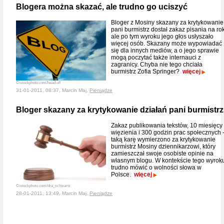
Blogera można skazać, ale trudno go uciszyć
Bloger z Mosiny skazany za krytykowanie
pani burmistrz dostał zakaz pisania na rok
ale po tym wyroku jego głos usłyszało
więcej osób. Skazany może wypowiadać
się dla innych mediów, a o jego sprawie
mogą poczytać także internauci z
zagranicy. Chyba nie tego chciała
burmistrz Zofia Springer?
więcej
©istockphoto.com/head off
31-01-2011, 08:37, Marcin Maj,
Pieniądze
Bloger skazany za krytykowanie działań pani burmistrz
Zakaz publikowania tekstów, 10 miesięcy
więzienia i 300 godzin prac społecznych 
taką karę wymierzono za krytykowanie
burmistrz Mosiny dziennikarzowi, który
zamieszczał swoje osobiste opinie na
własnym blogu. W kontekście tego wyrok
trudno mówić o wolności słowa w
Polsce.
więcej
©istockphoto.com/dra_schwartz
28-01-2011, 13:49, Marcin Maj,
Pieniądze