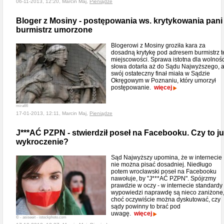
06-11-2013, 12:20, Marcin Maj,
Pieniądze
Bloger z Mosiny - postępowania ws. krytykowania pani
burmistrz umorzone
Blogerowi z Mosiny groziła kara za
dosadną krytykę pod adresem burmistrz t
miejscowości. Sprawa istotna dla wolnośc
słowa dotarła aż do Sądu Najwyższego, 
swój ostateczny finał miała w Sądzie
Okręgowym w Poznaniu, który umorzył
postępowanie.
więcej
mira66
17-01-2013, 12:11, Marcin Maj,
Pieniądze
J***AĆ PZPN - stwierdził poseł na Facebooku. Czy to j
wykroczenie?
Sąd Najwyższy upomina, że w internecie
nie można pisać dosadniej. Niedługo
potem wrocławski poseł na Facebooku
nawołuje, by "J***AĆ PZPN". Spójrzmy
prawdzie w oczy - w internecie standardy
wypowiedzi naprawdę są nieco zaniżone
choć oczywiście można dyskutować, czy
sądy powinny to brać pod
uwagę.
więcej
© - asiseeit - istockphoto.com