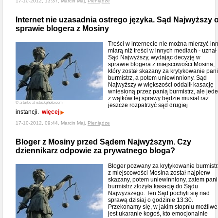
17-10-2012, 13:37, Marcin Maj,
Pieniądze
Internet nie uzasadnia ostrego języka. Sąd Najwyższy 
sprawie blogera z Mosiny
Treści w internecie nie można mierzyć in
miarą niż treści w innych mediach - uznał
Sąd Najwyższy, wydając decyzję w
sprawie blogera z miejscowości Mosina,
który został skazany za krytykowanie pani
burmistrz, a potem uniewinniony. Sąd
Najwyższy w większości oddalił kasację
wniesioną przez panią burmistrz, ale jed
z wątków tej sprawy będzie musiał raz
© arturbo at istockphoto.com
jeszcze rozpatrzyć sąd drugiej
instancji.
więcej
17-10-2012, 09:44, Marcin Maj,
Pieniądze
Bloger z Mosiny przed Sądem Najwyższym. Czy
dziennikarz odpowie za prywatnego bloga?
Bloger pozwany za krytykowanie burmistr
z miejscowości Mosina został najpierw
skazany, potem uniewinniony, zatem pani
burmistrz złożyła kasację do Sądu
Najwyższego. Ten Sąd pochyli się nad
sprawą dzisiaj o godzinie 13:30.
Przekonamy się, w jakim stopniu możliwe
jest ukaranie kogoś, kto emocjonalnie