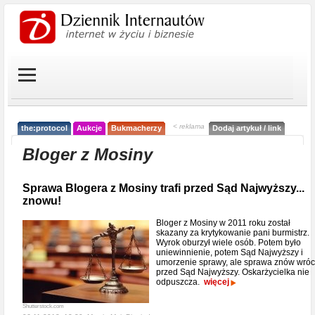
< reklama
the:protocol
Aukcje
Bukmacherzy
Dodaj artykuł / link
Bloger z Mosiny
Sprawa Blogera z Mosiny trafi przed Sąd Najwyższy...
znowu!
Bloger z Mosiny w 2011 roku został
skazany za krytykowanie pani burmistrz.
Wyrok oburzył wiele osób. Potem było
uniewinnienie, potem Sąd Najwyższy i
umorzenie sprawy, ale sprawa znów wróc
przed Sąd Najwyższy. Oskarżycielka nie
odpuszcza.
więcej
Shutterstock.com