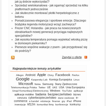
jak ją dobrze wykorzystać?
Sprzedaż wielokanałowa - jak ogarnąć sprzedaż na kilku
platformach jednocześnie
Jak skutecznie montować płotki herpetologiczne z
betonu
Ponadczasowa elegancja i sportowe emocje. Dlaczego
brytyjska legenda motoryzacji wciąż zachwyca?
Frezer CNC Holandia - jak praca na nowoczesnych
obrabiarkach nowej generacji przyciąga najlepszych
specjalistów?
Jak wysoka temperatura pomaga wypiekać włoską pizzę
w domowym piekarniku?
Pierwsze wspólne wakacje z psem - jak przygotować się
do podróży?
Zapytaj o ofertę
Najpopularniejsze tematy artykułów
Apple
Facebook
Android
Allegro
Chiny
Firefox
Google
Komisja Europejska
Kaspersky Lab
Linux
Microsoft
Samsung
Stany Zjednoczone
Nokia
UE
USA
Unia Europejska
Telekomunikacja Polska
Twitter
UKE
Windows
Urząd Komunikacji Elektronicznej
YouTube
aplikacje
bezpieczeństwo
badania
aplikacje mobilne
biznes
cyberbezpieczeństwo
e-
cenzura
dane osobowe
commerce
iPhone
e-handel
edukacja
finanse
gry
iPad
kf12m
konkursy
inwestycje
komunikat firmy
konferencje