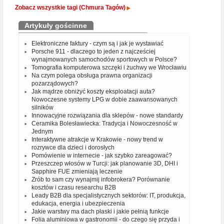
Zobacz wszystkie tagi (Chmura Tagów)
Artykuły gościnne
Elektroniczne faktury - czym są i jak je wystawiać
Porsche 911 - dlaczego to jeden z najcześciej
wynajmowanych samochodów sportowych w Polsce?
Tomografia komputerowa szczęki i żuchwy we Wrocławiu
Na czym polega obsługa prawna organizacji
pozarządowych?
Jak mądrze obniżyć koszty eksploatacji auta?
Nowoczesne systemy LPG w dobie zaawansowanych
silników
Innowacyjne rozwiązania dla sklepów - nowe standardy
Ceramika Bolesławiecka: Tradycja i Nowoczesność w
Jednym
Interaktywne atrakcje w Krakowie - nowy trend w
rozrywce dla dzieci i dorosłych
Pomówienie w internecie - jak szybko zareagować?
Przeszczep włosów w Turcji: jak planowanie 3D, DHI i
Sapphire FUE zmieniają leczenie
Zrób to sam czy wynajmij infobrokera? Porównanie
kosztów i czasu researchu B2B
Leady B2B dla specjalistycznych sektorów: IT, produkcja,
edukacja, energia i ubezpieczenia
Jakie warstwy ma dach płaski i jakie pełnią funkcje
Folia aluminiowa w gastronomii - do czego się przyda i