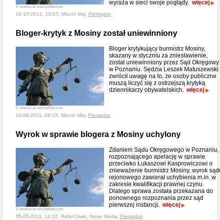
wyraża w sieci swoje poglądy.
więcej
© arturbo at istockphoto.com
16-10-2012, 13:07, Marcin Maj,
Pieniądze
Bloger-krytyk z Mosiny został uniewinniony
Bloger krytykujący burmistrz Mosiny,
skazany w styczniu za zniesławienie,
został uniewinniony przez Sąd Okręgowy
w Poznaniu. Sędzia Leszek Matuszewski
zwrócił uwagę na to, że osoby publiczne
muszą liczyć się z ostrzejszą krytyką
dziennikarzy obywatelskich.
więcej
© arturbo at istockphoto.com
10-06-2011, 09:15, Marcin Maj,
Pieniądze
Wyrok w sprawie blogera z Mosiny uchylony
Zdaniem Sądu Okręgowego w Poznaniu,
rozpoznającego apelację w sprawie
przeciwko Łukaszowi Kasprowiczowi o
znieważenie burmistrz Mosiny, wyrok sąd
rejonowego zawierał uchybienia m.in. w
zakresie kwalifikacji prawnej czynu.
Dlatego sprawa została przekazana do
ponownego rozpoznania przez sąd
pierwszej instancji.
więcej
© arturbo at istockphoto.com
05-05-2011, 14:22, Rafał Cisek, Nowe Media,
Pieniądze