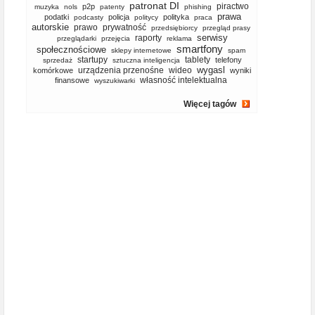
patronat DI
piractwo
p2p
muzyka
nols
patenty
phishing
prawa
podatki
policja
polityka
podcasty
politycy
praca
autorskie
prawo
prywatność
przedsiębiorcy
przegląd prasy
serwisy
raporty
przeglądarki
przejęcia
reklama
smartfony
społecznościowe
sklepy internetowe
spam
startupy
tablety
telefony
sprzedaż
sztuczna inteligencja
wygasl
urządzenia przenośne
wideo
komórkowe
wyniki
własność intelektualna
finansowe
wyszukiwarki
Więcej tagów