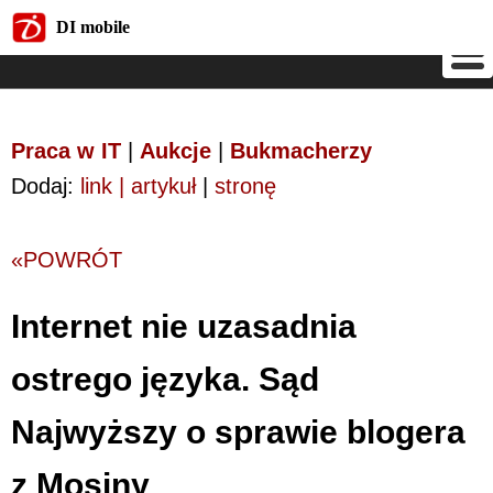
DI mobile
DI mobile
Praca w IT
|
Aukcje
|
Bukmacherzy
Dodaj:
link | artykuł
|
stronę
«POWRÓT
Internet nie uzasadnia
ostrego języka. Sąd
Najwyższy o sprawie blogera
z Mosiny