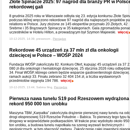
Złote Spinacze 2025: 97 nagród dla branży PR w Polsc
rekordowej gali
8 grudnia 2025 roku w Warszawie odbyła się 23. edycja konkursu Złote Spin
podczas której wręczono rekordowe 97 nagród dla najlepszych projektów pu
relations w Polsce. Jury złożone ze 145 ekspertów przyznało 20 Złotych, 42
Srebrne i 35 Brązowych Spinaczy w 35 kategoriach. Gala zgromadziła pona
uczestników w Hotelu Hilton, a prowadzącym był Szymon Majewski.
więcej
10-12-2025, 14:39, pressroom ,
Pieniądze
Rekordowe 45 urządzeń za 37 mln zł dla onkologii
dziecięcej w Polsce – WOŚP 2024
Fundacja WOŚP zakończyła 82. Konkurs Ofert, kupując 45 urządzeń za 37 
080 zł dla onkologii i hematologii dziecięcej. 25 stycznia 2026 roku odbędzie
34. Finał WOŚP, którego celem będzie wsparcie gastroenterologii dziecięcej
ramach aukcji 33. Finału zebrano 32 404 154 zł, a liczba wystawionych
przedmiotów sięgnęła 194 786.
więcej
10-12-2025, 13:44, Sabina Iling,
Pieniądze
Pierwsza nawa tunelu S19 pod Rzeszowem wydrążona
rekord 950 000 ton urobku
Maszyna TBM „Karpatka” zakończyła drążenie pierwszej nawy tunelu na odc
drogi ekspresowej S19 Rzeszów Południe – Babica. To pierwszy tego typu t
drogowy w województwie podkarpackim. W trakcie prac wydobyto około 950
ton urobku, a budowa tunelu napotkała na szereg wyzwań technicznych i
geologicznych, w tym obecność metanu. Zakończenie całej inwestycji plan