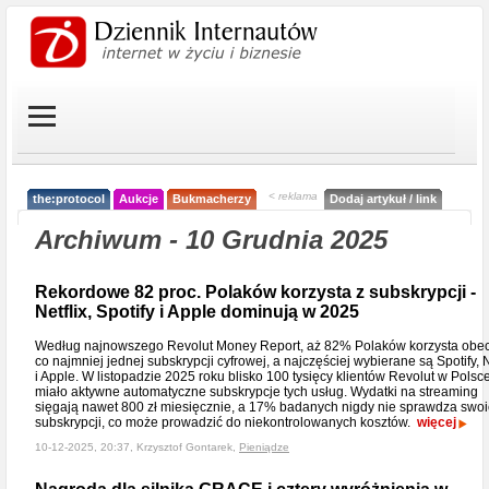
< reklama
the:protocol
Aukcje
Bukmacherzy
Dodaj artykuł / link
Archiwum - 10 Grudnia 2025
Rekordowe 82 proc. Polaków korzysta z subskrypcji -
Netflix, Spotify i Apple dominują w 2025
Według najnowszego Revolut Money Report, aż 82% Polaków korzysta obec
co najmniej jednej subskrypcji cyfrowej, a najczęściej wybierane są Spotify, N
i Apple. W listopadzie 2025 roku blisko 100 tysięcy klientów Revolut w Polsc
miało aktywne automatyczne subskrypcje tych usług. Wydatki na streaming
sięgają nawet 800 zł miesięcznie, a 17% badanych nigdy nie sprawdza swo
subskrypcji, co może prowadzić do niekontrolowanych kosztów.
więcej
10-12-2025, 20:37, Krzysztof Gontarek,
Pieniądze