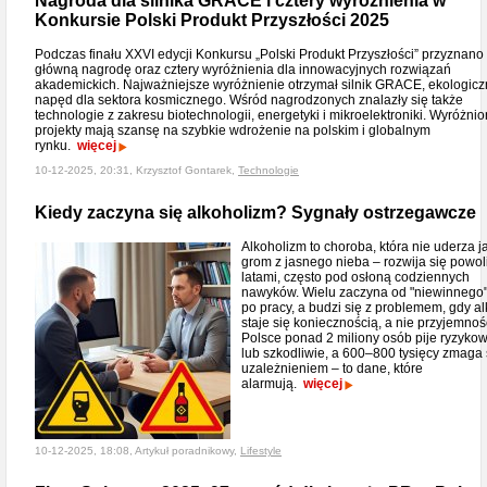
Nagroda dla silnika GRACE i cztery wyróżnienia w
Konkursie Polski Produkt Przyszłości 2025
Podczas finału XXVI edycji Konkursu „Polski Produkt Przyszłości” przyznano
główną nagrodę oraz cztery wyróżnienia dla innowacyjnych rozwiązań
akademickich. Najważniejsze wyróżnienie otrzymał silnik GRACE, ekologicz
napęd dla sektora kosmicznego. Wśród nagrodzonych znalazły się także
technologie z zakresu biotechnologii, energetyki i mikroelektroniki. Wyróżni
projekty mają szansę na szybkie wdrożenie na polskim i globalnym
rynku.
więcej
10-12-2025, 20:31, Krzysztof Gontarek,
Technologie
Kiedy zaczyna się alkoholizm? Sygnały ostrzegawcze
Alkoholizm to choroba, która nie uderza j
grom z jasnego nieba – rozwija się powoli
latami, często pod osłoną codziennych
nawyków. Wielu zaczyna od "niewinnego
po pracy, a budzi się z problemem, gdy a
staje się koniecznością, a nie przyjemnoś
Polsce ponad 2 miliony osób pije ryzyko
lub szkodliwie, a 600–800 tysięcy zmaga 
uzależnieniem – to dane, które
alarmują.
więcej
10-12-2025, 18:08, Artykuł poradnikowy,
Lifestyle