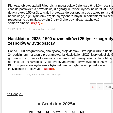
Pierwsze objawy ataksji Friedreicha mogą pojawić się już u 6-latków, lecz śr
czas do postawienia prawidłowej diagnozy w Polsce wynosi nawet 9 lat. Ch
dotyka około 150 osób w kraju i prowadzi do postępującego uszkodzenia uk
nerwowego, a jej symptomy często są mylone z innymi schorzeniami. Wcze
rozpoznanie pozwala spowolnić rozwój choroby i dłużej zachować
samodzielność.
więcej
10-12-2025, 12:00, Sabina Iling,
Lifestyle
HackNation 2025: 1500 uczestników i 25 tys. zł nagrody
zespołów w Bydgoszczy
Ponad 1500 programistów, analityków, projektantów i strategów wzięło udzia
24-godzinnym maratonie programowania HackNation 2025, który odbył się 
grudnia w Bydgoszczy. Uczestnicy pracowali nad rozwiązaniami dla polskiej
administracji, a zwycięskie zespoły otrzymały nagrody w wysokości 25 tys. zł.
Kluczowym celem wydarzenia było wdrożenie najlepszych projektów w
instytucjach publicznych.
więcej
10-12-2025, 10:41, Sabina Iling,
Technologie
1
2
nast
na Google+
«
Grudzień 2025
»
Po
Wt
Śr
Czw
Pt
Sb
Nd