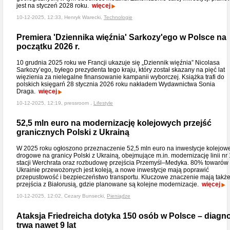
jest na styczeń 2028 roku.
więcej
10-12-2025, 12:33, Henryk Warecki,
Technologie
Premiera 'Dziennika więźnia' Sarkozy'ego w Polsce na
początku 2026 r.
10 grudnia 2025 roku we Francji ukazuje się „Dziennik więźnia” Nicolasa
Sarkozy’ego, byłego prezydenta tego kraju, który został skazany na pięć lat
więzienia za nielegalne finansowanie kampanii wyborczej. Książka trafi do
polskich księgarń 28 stycznia 2026 roku nakładem Wydawnictwa Sonia
Draga.
więcej
10-12-2025, 12:19, pressroom ,
Lifestyle
52,5 mln euro na modernizację kolejowych przejść
granicznych Polski z Ukrainą
W 2025 roku ogłoszono przeznaczenie 52,5 mln euro na inwestycje kolejowe
drogowe na granicy Polski z Ukrainą, obejmujące m.in. modernizację linii nr 
stacji Werchrata oraz rozbudowę przejścia Przemyśl–Medyka. 80% towarów
Ukrainie przewożonych jest koleją, a nowe inwestycje mają poprawić
przepustowość i bezpieczeństwo transportu. Kluczowe znaczenie mają takż
przejścia z Białorusią, gdzie planowane są kolejne modernizacje.
więcej
10-12-2025, 12:02, Cezary Bunsecki,
Pieniądze
Ataksja Friedreicha dotyka 150 osób w Polsce – diagn
trwa nawet 9 lat