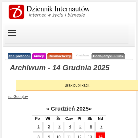
< reklama
the:protocol
Aukcje
Bukmacherzy
Dodaj artykuł / link
Archiwum - 14 Grudnia 2025
Brak publikacji.
na Google+
«
Grudzień 2025
»
Po
Wt
Śr
Czw
Pt
Sb
Nd
1
2
3
4
5
6
7
8
9
10
11
12
13
14