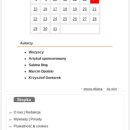
15
16
17
18
19
20
21
22
23
24
25
26
27
28
29
30
31
Autorzy
Wszyscy
Artykuł sponsorowany
Sabina Iling
Marcin Opolski
Krzysztof Gontarek
«
strona główna
-
do góry
^
Stopka
O nas
|
Redakcja
Wywiady
|
Porady
Prywatność
&
cookies