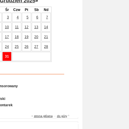
Grudzień 2025
»
Śr
Czw
Pt
Sb
Nd
3
4
5
6
7
10
11
12
13
14
17
18
19
20
21
24
25
26
27
28
31
onsorowany
ski
Gontarek
«
strona główna
-
do góry
^