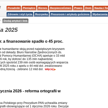
Poradniki
Pieniądze
Biznes
Bezpieczeństwo
Prawo
Dom
Nauka i T
Zdrowie i styl życia
Rozrywka
Pressroom i artykuły gościnne
Wydarzenia 
a
Dodaj artykuł / link
a 2025
r. a finansowanie spadło o 45 proc.
e humanitarne stoją przed największym kryzysem
 od dekady. Biuro Narodów Zjednoczonych ds.
i Pomocy Humanitarnej (OCHA) apeluje o 33 mld
6 rok, by dotrzeć do 135 mln najbardziej
cych spośród 239 mln osób wymagających wsparcia
 W 2025 roku z apelu o 44 mld dol. zrealizowano
edną trzecią - zebrano 12 mld dol.
więcej
ycznia 2026 - reforma ortografii w
a Polskiego przy Prezydium PAN uchwaliła zmiany
grafii obowiązujące od 1 stycznia 2026 roku. Decyzje