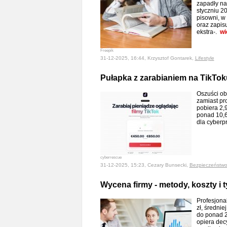
zapadły na
styczniu 2
pisowni, w
oraz zapis
ekstra-.
wi
Freepik
31-12-2025, 16:44, Krzysztof Gontarek,
Lifestyle
Pułapka z zarabianiem na TikToku
Oszuści ob
zamiast pr
pobiera 2,9
ponad 10,6
dla cyberp
cyberrescue
31-12-2025, 15:23, Cezary Bunsecki,
Bezpieczeństw
Wycena firmy - metody, koszty i t
Profesjona
zł, średnie
do ponad 2
opiera decy