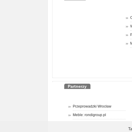
O
P
M
Partnerzy
Przeprowadzki Wrocław
Meble: rondigroup.pl
T