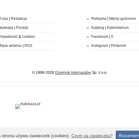
 nas
|
Redakcja
Reklama
|
Wpisy gościnne
Wywiady
|
Porady
Katalog
|
Kalendarium
rywatność
&
cookies
Facebook
|
X
apa serwisu
|
RSS
Instagram
|
Pinterest
© 1998-2026
Dziennik Internautów
Sp. z o.o.
a strona używa ciasteczek (cookies).
Czym są ciasteczka?
Rozumie