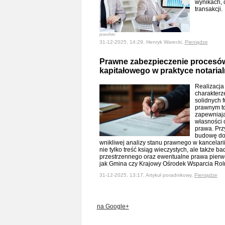
wynikach, 
transakcji
pressfoto
31-12-2025, 14:29, Henryk Warecki,
Pieniądze
Prawne zabezpieczenie procesów
kapitałowego w praktyce notarial
Realizacja
charakterz
solidnych 
prawnym to 
zapewniają
własności 
prawa. Prz
budowę dom
wnikliwej analizy stanu prawnego w kancelarii
nie tylko treść ksiąg wieczystych, ale także
przestrzennego oraz ewentualne prawa pierw
jak Gmina czy Krajowy Ośrodek Wsparcia Rol
31-12-2025, 13:17, Artykuł poradnikowy,
Pieniądze
na Google+