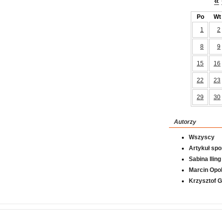
«
Po
Wt
1
2
8
9
15
16
22
23
29
30
Autorzy
Wszyscy
Artykuł sp
Sabina Iling
Marcin Opol
Krzysztof 