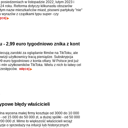
 posiedzeniach w listopadzie 2022, lutym 2023 i
024 roku. Reforma dotyczy kilkunastu obszarów
 tym nazw mieszkańców miast, pisowni partykuły "nie"
u wyrazów z cząstkami typu super- czy
ęcej
 - 2,99 euro tygodniowo znika z kont
iecują zarobki za oglądanie filmów na TikToku, ale
owizji użytkownicy tracą pieniądze. Subskrypcja
9 euro tygodniowo z konta ofiary. W Polsce jest już
 mln użytkowników TikToka. Wielu z nich to łatwy cel
rzestępców.
więcej
o
ypowe błędy właścicieli
lna wycena małej firmy kosztuje od 3000 do 10 000
j - od 15 000 do 50 000 zł, a dużej spółki - od 50 000
00 000 zł. Mimo to większość właścicieli wciąż
zje o sprzedaży na intuicji lub historycznych