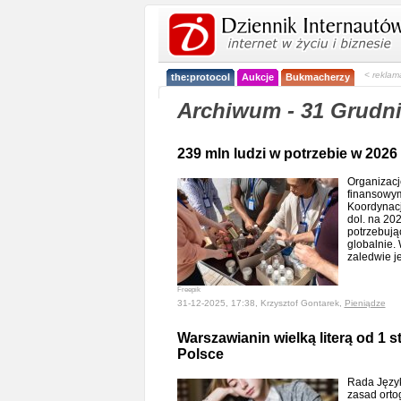
< reklam
the:protocol
Aukcje
Bukmacherzy
Archiwum - 31 Grudni
239 mln ludzi w potrzebie w 2026 
Organizacj
finansowym
Koordynacj
dol. na 202
potrzebują
globalnie.
zaledwie j
Freepik
31-12-2025, 17:38, Krzysztof Gontarek,
Pieniądze
Warszawianin wielką literą od 1 st
Polsce
Rada Język
zasad orto