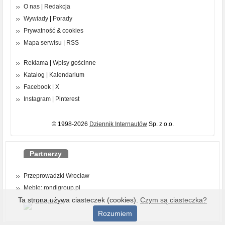
O nas
|
Redakcja
Wywiady
|
Porady
Prywatność
&
cookies
Mapa serwisu
|
RSS
Reklama
|
Wpisy gościnne
Katalog
|
Kalendarium
Facebook
|
X
Instagram
|
Pinterest
© 1998-2026
Dziennik Internautów
Sp. z o.o.
Partnerzy
Przeprowadzki Wrocław
Meble: rondigroup.pl
Ta strona używa ciasteczek (cookies).
Czym są ciasteczka?
Rozumiem