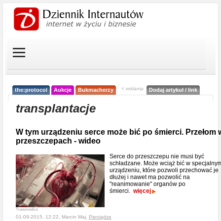
< reklama
the:protocol
Aukcje
Bukmacherzy
Dodaj artykuł / link
transplantacje
W tym urządzeniu serce może bić po śmierci. Przełom 
przeszczepach - wideo
Serce do przeszczepu nie musi być
schładzane. Może wciąż bić w specjalny
urządzeniu, które pozwoli przechować je
dłużej i nawet ma pozwolić na
"reanimowanie" organów po
śmierci.
więcej
Transmedics
01-09-2015, 12:22, Marcin Maj,
Pieniądze