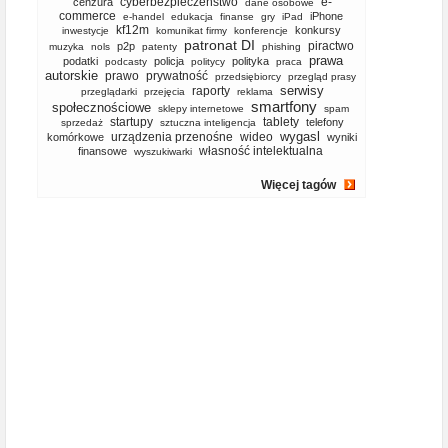
cyberbezpieczeństwo
e-
cenzura
dane osobowe
commerce
iPhone
e-handel
edukacja
finanse
gry
iPad
kf12m
konkursy
inwestycje
komunikat firmy
konferencje
patronat DI
piractwo
p2p
muzyka
nols
patenty
phishing
prawa
podatki
policja
polityka
podcasty
politycy
praca
autorskie
prawo
prywatność
przedsiębiorcy
przegląd prasy
serwisy
raporty
przeglądarki
przejęcia
reklama
smartfony
społecznościowe
sklepy internetowe
spam
startupy
tablety
telefony
sprzedaż
sztuczna inteligencja
wygasl
urządzenia przenośne
wideo
komórkowe
wyniki
własność intelektualna
finansowe
wyszukiwarki
Więcej tagów