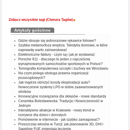
Zobacz wszystkie tagi (Chmura Tagów)
Artykuły gościnne
Gdzie stosuje się jednorazowe rękawice foliowe?
Szybka metamorfoza wnętrza. Tekstylia domowe, w które
naprawdę warto zainwestować
Elektroniczne faktury - czym są i jak je wystawiać
Porsche 911 - dlaczego to jeden z najcześciej
wynajmowanych samochodów sportowych w Polsce?
Tomografia komputerowa szczęki i żuchwy we Wrocławiu
Na czym polega obsługa prawna organizacji
pozarządowych?
Jak mądrze obniżyć koszty eksploatacji auta?
Nowoczesne systemy LPG w dobie zaawansowanych
silników
Innowacyjne rozwiązania dla sklepów - nowe standardy
Ceramika Bolesławiecka: Tradycja i Nowoczesność w
Jednym
Interaktywne atrakcje w Krakowie - nowy trend w
rozrywce dla dzieci i dorosłych
Pomówienie w internecie - jak szybko zareagować?
Przeszczep włosów w Turcji: jak planowanie 3D, DHI i
Sapphire FUE zmieniają leczenie