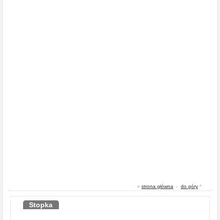
«
strona główna
-
do góry
^
Stopka