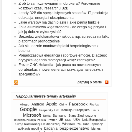
Zrób to sam czy wynajmij infobrokera? Porównanie
kosztów i czasu researchu B2B
Leady B2B dla specjalistycznych sektorów: IT, produkcja,
edukacja, energia i ubezpieczenia
Jakie warstwy ma dach płaski i jakie pełnią funkcje
Folia aluminiowa w gastronomii - do czego się przyda i
jak ją dobrze wykorzystać?
Sprzedaż wielokanałowa - jak ogarnąć sprzedaż na kilku
platformach jednocześnie
Jak skutecznie montować płotki herpetologiczne z
betonu
Ponadczasowa elegancja i sportowe emocje. Dlaczego
brytyjska legenda motoryzacji wciąż zachwyca?
Frezer CNC Holandia - jak praca na nowoczesnych
obrabiarkach nowej generacji przyciąga najlepszych
specjalistów?
Zapytaj o ofertę
Najpopularniejsze tematy artykułów
Apple
Facebook
Android
Allegro
Chiny
Firefox
Google
Komisja Europejska
Kaspersky Lab
Linux
Microsoft
Samsung
Stany Zjednoczone
Nokia
UE
USA
Unia Europejska
Telekomunikacja Polska
Twitter
UKE
Windows
Urząd Komunikacji Elektronicznej
YouTube
aplikacje
bezpieczeństwo
badania
aplikacje mobilne
biznes