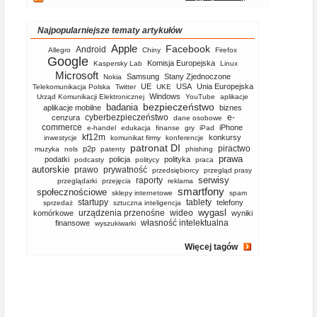
Najpopularniejsze tematy artykułów
Apple
Facebook
Android
Allegro
Chiny
Firefox
Google
Komisja Europejska
Kaspersky Lab
Linux
Microsoft
Samsung
Stany Zjednoczone
Nokia
UE
USA
Unia Europejska
Telekomunikacja Polska
Twitter
UKE
Windows
Urząd Komunikacji Elektronicznej
YouTube
aplikacje
bezpieczeństwo
badania
aplikacje mobilne
biznes
cyberbezpieczeństwo
e-
cenzura
dane osobowe
commerce
iPhone
e-handel
edukacja
finanse
gry
iPad
kf12m
konkursy
inwestycje
komunikat firmy
konferencje
patronat DI
piractwo
p2p
muzyka
nols
patenty
phishing
prawa
podatki
policja
polityka
podcasty
politycy
praca
autorskie
prawo
prywatność
przedsiębiorcy
przegląd prasy
serwisy
raporty
przeglądarki
przejęcia
reklama
smartfony
społecznościowe
sklepy internetowe
spam
startupy
tablety
telefony
sprzedaż
sztuczna inteligencja
wygasl
urządzenia przenośne
wideo
komórkowe
wyniki
własność intelektualna
finansowe
wyszukiwarki
Więcej tagów