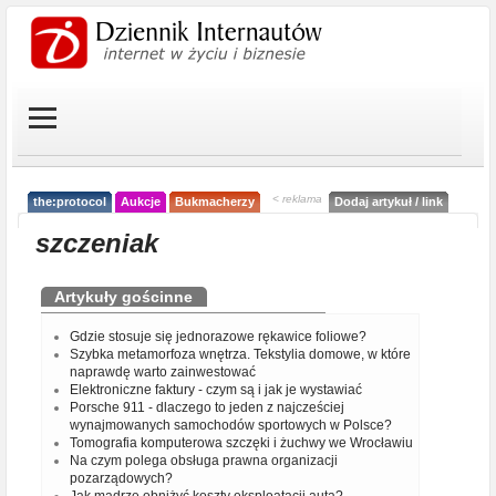
< reklama
the:protocol
Aukcje
Bukmacherzy
Dodaj artykuł / link
szczeniak
Artykuły gościnne
Gdzie stosuje się jednorazowe rękawice foliowe?
Szybka metamorfoza wnętrza. Tekstylia domowe, w które
naprawdę warto zainwestować
Elektroniczne faktury - czym są i jak je wystawiać
Porsche 911 - dlaczego to jeden z najcześciej
wynajmowanych samochodów sportowych w Polsce?
Tomografia komputerowa szczęki i żuchwy we Wrocławiu
Na czym polega obsługa prawna organizacji
pozarządowych?