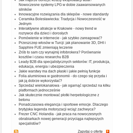
Jak mądrze obniżyć koszty eksploatacji auta?
Nowoczesne systemy LPG w dobie zaawansowanych
silników
Innowacyjne rozwiązania dla sklepów - nowe standardy
Ceramika Bolesławiecka: Tradycja i Nowoczesność w
Jednym
Interaktywne atrakcje w Krakowie - nowy trend w
rozrywce dla dzieci i dorosłych
Pomówienie w internecie - jak szybko zareagować?
Przeszczep włosów w Turcji: jak planowanie 3D, DHI i
Sapphire FUE zmieniają leczenie
Zrób to sam czy wynajmij infobrokera? Porównanie
kosztów i czasu researchu B2B
Leady B2B dla specjalistycznych sektorów: IT, produkcja,
edukacja, energia i ubezpieczenia
Jakie warstwy ma dach płaski i jakie pełnią funkcje
Folia aluminiowa w gastronomii - do czego się przyda i
jak ją dobrze wykorzystać?
Sprzedaż wielokanałowa - jak ogarnąć sprzedaż na kilku
platformach jednocześnie
Jak skutecznie montować płotki herpetologiczne z
betonu
Ponadczasowa elegancja i sportowe emocje. Dlaczego
brytyjska legenda motoryzacji wciąż zachwyca?
Frezer CNC Holandia - jak praca na nowoczesnych
obrabiarkach nowej generacji przyciąga najlepszych
specjalistów?
Zapytaj o ofertę