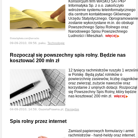
Konsorcjum firm WASKO SA i PKP
Informatyka Sp. z o.o. zakończyło
wdrożenie systemu teleinformatycznego
dla centrum kontaktowego Głównego
Urzędu Statystycznego. Oprogramowanie
zostanie wykorzystane m.in. do obsługi
Powszechnego Spisu Rolnego oraz
Narodowego Spisu Powszechnego
Ludności i Mieszkań.
więcej
©istockphoto.com/jhorrocks
09-09-2010, 09:56, paku,
Technologie
Rozpoczął się powszechny spis rolny. Będzie nas
kosztować 200 mln zł
12 tysięcy rachmistrzów ruszyło 1 wrześn
w Polskę. Będą pytać rolników o
powierzchnię zasiewów, liczbę ciągników
oraz zwierząt, zużycie nawozów oraz
korzystanie z unijnych dotacji. Rozpoczął
się Powszechny Spis Rolny, który będzie
nas kosztować 200 mln zł.
więcej
04-09-2010, 14:59, GazetaPrawna.pl,
Pieniądze
Spis rolny przez internet
Zamiast papierowych formularzy i armii
rachmistrzów - hand-heldy oraz internet.