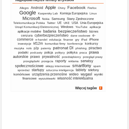
Najpopularniejsze tematy artykułów
Apple
Facebook
Android
Allegro
Chiny
Firefox
Google
Komisja Europejska
Kaspersky Lab
Linux
Microsoft
Samsung
Stany Zjednoczone
Nokia
UE
USA
Unia Europejska
Telekomunikacja Polska
Twitter
UKE
Windows
Urząd Komunikacji Elektronicznej
YouTube
aplikacje
bezpieczeństwo
badania
aplikacje mobilne
biznes
cyberbezpieczeństwo
e-
cenzura
dane osobowe
commerce
iPhone
e-handel
edukacja
finanse
gry
iPad
kf12m
konkursy
inwestycje
komunikat firmy
konferencje
patronat DI
piractwo
p2p
muzyka
nols
patenty
phishing
prawa
podatki
policja
polityka
podcasty
politycy
praca
autorskie
prawo
prywatność
przedsiębiorcy
przegląd prasy
serwisy
raporty
przeglądarki
przejęcia
reklama
smartfony
społecznościowe
sklepy internetowe
spam
startupy
tablety
telefony
sprzedaż
sztuczna inteligencja
wygasl
urządzenia przenośne
wideo
komórkowe
wyniki
własność intelektualna
finansowe
wyszukiwarki
Więcej tagów