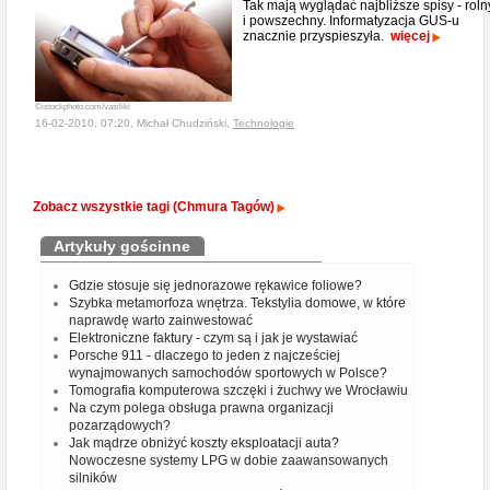
Tak mają wyglądać najbliższe spisy - roln
i powszechny. Informatyzacja GUS-u
znacznie przyspieszyła.
więcej
©istockphoto.com/vasiliki
16-02-2010, 07:20, Michał Chudziński,
Technologie
Zobacz wszystkie tagi (Chmura Tagów)
Artykuły gościnne
Gdzie stosuje się jednorazowe rękawice foliowe?
Szybka metamorfoza wnętrza. Tekstylia domowe, w które
naprawdę warto zainwestować
Elektroniczne faktury - czym są i jak je wystawiać
Porsche 911 - dlaczego to jeden z najcześciej
wynajmowanych samochodów sportowych w Polsce?
Tomografia komputerowa szczęki i żuchwy we Wrocławiu
Na czym polega obsługa prawna organizacji
pozarządowych?
Jak mądrze obniżyć koszty eksploatacji auta?
Nowoczesne systemy LPG w dobie zaawansowanych
silników