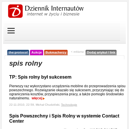
< reklama
the:protocol
Aukcje
Bukmacherzy
Dodaj artykuł / link
spis rolny
TP: Spis rolny był sukcesem
Pierwszy raz wykorzystano urządzenia mobilne do przeprowadzenia spisu
powszechnego. Rozwiązanie okazało się sukcesem, przyczyniając się do
ograniczenia kosztów, przyspieszenia pracy, a także pomogło środowisko
naturalnemu.
więcej
22-11-2010, 22:59, Michał Chudziński,
Technologie
Spis Powszechny i Spis Rolny w systemie Contact
Center