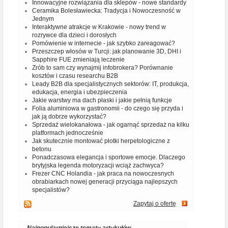
Innowacyjne rozwiązania dla sklepów - nowe standardy
Ceramika Bolesławiecka: Tradycja i Nowoczesność w
Jednym
Interaktywne atrakcje w Krakowie - nowy trend w
rozrywce dla dzieci i dorosłych
Pomówienie w internecie - jak szybko zareagować?
Przeszczep włosów w Turcji: jak planowanie 3D, DHI i
Sapphire FUE zmieniają leczenie
Zrób to sam czy wynajmij infobrokera? Porównanie
kosztów i czasu researchu B2B
Leady B2B dla specjalistycznych sektorów: IT, produkcja,
edukacja, energia i ubezpieczenia
Jakie warstwy ma dach płaski i jakie pełnią funkcje
Folia aluminiowa w gastronomii - do czego się przyda i
jak ją dobrze wykorzystać?
Sprzedaż wielokanałowa - jak ogarnąć sprzedaż na kilku
platformach jednocześnie
Jak skutecznie montować płotki herpetologiczne z
betonu
Ponadczasowa elegancja i sportowe emocje. Dlaczego
brytyjska legenda motoryzacji wciąż zachwyca?
Frezer CNC Holandia - jak praca na nowoczesnych
obrabiarkach nowej generacji przyciąga najlepszych
specjalistów?
Zapytaj o ofertę