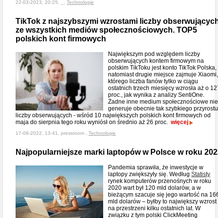
22-03-2023, 20:25, _,
Technologie
TikTok z najszybszymi wzrostami liczby obserwującyc
ze wszystkich mediów społecznościowych. TOP5
polskich kont firmowych
Największym pod względem liczby
obserwujących kontem firmowym na
polskim TikToku jest konto TikTok Polska,
natomiast drugie miejsce zajmuje Xiaomi,
którego liczba fanów tylko w ciągu
ostatnich trzech miesięcy wzrosła aż o 12
proc., jak wynika z analizy SentiOne.
Żadne inne medium społecznościowe nie
generuje obecnie tak szybkiego przyrostu
liczby obserwujących - wśród 10 największych polskich kont firmowych od
maja do sierpnia tego roku wyniósł on średnio aż 26 proc.
więcej
17-08-2022, 13:41, pressroom ,
Technologie
Najpopularniejsze marki laptopów w Polsce w roku 202
Pandemia sprawiła, że inwestycje w
laptopy zwiększyły się. Według
Statisty
rynek komputerów przenośnych w roku
2020 wart był 120 mld dolarów, a w
bieżącym szacuje się jego wartość na 16
mld dolarów – byłby to największy wzrost
na przestrzeni kilku ostatnich lat. W
związku z tym polski ClickMeeting