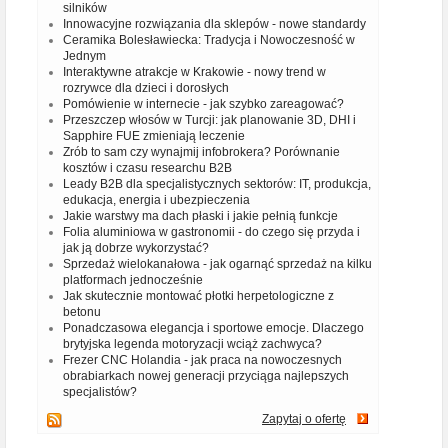
silników
Innowacyjne rozwiązania dla sklepów - nowe standardy
Ceramika Bolesławiecka: Tradycja i Nowoczesność w
Jednym
Interaktywne atrakcje w Krakowie - nowy trend w
rozrywce dla dzieci i dorosłych
Pomówienie w internecie - jak szybko zareagować?
Przeszczep włosów w Turcji: jak planowanie 3D, DHI i
Sapphire FUE zmieniają leczenie
Zrób to sam czy wynajmij infobrokera? Porównanie
kosztów i czasu researchu B2B
Leady B2B dla specjalistycznych sektorów: IT, produkcja,
edukacja, energia i ubezpieczenia
Jakie warstwy ma dach płaski i jakie pełnią funkcje
Folia aluminiowa w gastronomii - do czego się przyda i
jak ją dobrze wykorzystać?
Sprzedaż wielokanałowa - jak ogarnąć sprzedaż na kilku
platformach jednocześnie
Jak skutecznie montować płotki herpetologiczne z
betonu
Ponadczasowa elegancja i sportowe emocje. Dlaczego
brytyjska legenda motoryzacji wciąż zachwyca?
Frezer CNC Holandia - jak praca na nowoczesnych
obrabiarkach nowej generacji przyciąga najlepszych
specjalistów?
Zapytaj o ofertę