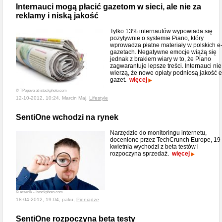
Internauci mogą płacić gazetom w sieci, ale nie za
reklamy i niską jakość
Tylko 13% internautów wypowiada się
pozytywnie o systemie Piano, który
wprowadza płatne materiały w polskich e
gazetach. Negatywne emocje wiążą się
jednak z brakiem wiary w to, że Piano
zagwarantuje lepsze treści. Internauci nie
wierzą, że nowe opłaty podniosą jakość e
gazet.
więcej
© TPopova at istockphoto.com
12-10-2012, 10:24, Marcin Maj,
Lifestyle
SentiOne wchodzi na rynek
Narzędzie do monitoringu internetu,
docenione przez TechCrunch Europe, 19
kwietnia wychodzi z beta testów i
rozpoczyna sprzedaż.
więcej
© arsenik - istockphoto.com
18-04-2012, 19:04, paku,
Pieniądze
SentiOne rozpoczyna beta testy