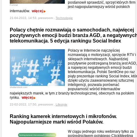
postanowił sprawdzić, sprzęt których firm
Fortinet
jest najpopularniejszy wśród polskich
internautów.
więcej
21-04-2022, 14:53, pressroom ,
Technologie
Polacy chętnie rozmawiają o samochodach, najwięcej
pozytywnych emocji budzi branża AGD, a negatywnyc
telekomunikacja. 5 edycja rankingu Social Index
Polacy w Internecie najczęściej
rozmawiają o motoryzacji, sprzęcie RTV i
sklepach internetowych. Najbardziej
pozytywnie postrzeganą branżą jest AGD,
a najwięcej negatywnych emocji budzi
telekomunikacja. Polski SentiOne po raz
piąty prezentuje ranking Social Index, któr
dzięki użyciu zaawansowanej sztucznej
inteligencji, pozwala porównać
shutterstock.com
popularność wśród Internautów
największych marek, w tym z branży technologicznej, obecnych na polskim
rynku.
więcej
22-02-2022, 17:50, pressroom ,
Lifestyle
Ranking kamerek internetowych i mikrofonów.
Najpopularniejsze marki wśród Polaków.
W ciągu jednego roku webinary tylko za
pośrednictwem polskiego ClickMeeting