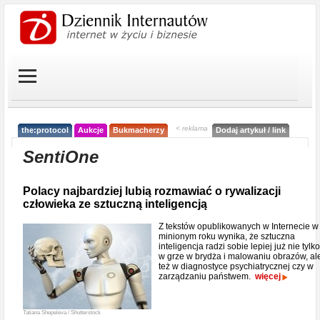
< reklama
the:protocol
Aukcje
Bukmacherzy
Dodaj artykuł / link
SentiOne
Polacy najbardziej lubią rozmawiać o rywalizacji
człowieka ze sztuczną inteligencją
Z tekstów opublikowanych w Internecie w
minionym roku wynika, że sztuczna
inteligencja radzi sobie lepiej już nie tylko
w grze w brydża i malowaniu obrazów, al
też w diagnostyce psychiatrycznej czy w
zarządzaniu państwem.
więcej
Tatiana Shepeleva / Shutterstock