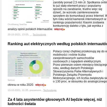
zarobiły ponad 2,5 mln zł. Spotkania onli
to już stały element pracy i popularny
sposób na zarabianie, trudno więc się
dziwić, że wzrosło zainteresowanie
sprzętem do komunikacji przez Internet. 
tym roku wśród kamerek internetowych w
rankingu popularności Xiaomi zostawia
ClickMeeting, SentiOne
konkurencję daleko z tyłu, jak wynika z
analizy opinii polskich Internautów.
więcej
20-10-2021, 15:05, _,
Technologie
Ranking aut elektrycznych według polskich internautó
Polacy coraz chętniej przekonują się do e
mobilności i rośnie liczba
zarejestrowanych samochodów
osobowych z napędem elektrycznym.
Przez pierwsze osiem miesięcy bieżąceg
roku, według danych Polskiego
Stowarzyszenia Paliw Alternatywnych i
Polskiego Związku Przemysłu
Motoryzacyjnego, ich liczba zwiększyła si
Sentione
o 130 proc. w stosunku do analogicznego
okresu w roku 2020.
więcej
13-10-2021, 11:35, pressroom ,
Technologie
Za 4 lata asystentów głosowych AI będzie więcej, niż
ludności świata