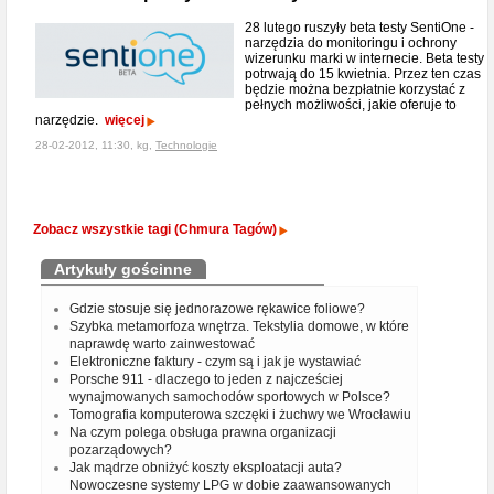
28 lutego ruszyły beta testy SentiOne -
narzędzia do monitoringu i ochrony
wizerunku marki w internecie. Beta testy
potrwają do 15 kwietnia. Przez ten czas
będzie można bezpłatnie korzystać z
pełnych możliwości, jakie oferuje to
narzędzie.
więcej
28-02-2012, 11:30, kg,
Technologie
Zobacz wszystkie tagi (Chmura Tagów)
Artykuły gościnne
Gdzie stosuje się jednorazowe rękawice foliowe?
Szybka metamorfoza wnętrza. Tekstylia domowe, w które
naprawdę warto zainwestować
Elektroniczne faktury - czym są i jak je wystawiać
Porsche 911 - dlaczego to jeden z najcześciej
wynajmowanych samochodów sportowych w Polsce?
Tomografia komputerowa szczęki i żuchwy we Wrocławiu
Na czym polega obsługa prawna organizacji
pozarządowych?
Jak mądrze obniżyć koszty eksploatacji auta?
Nowoczesne systemy LPG w dobie zaawansowanych