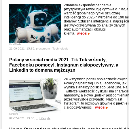
Zdaniem ekspertów pandemia
przyspieszyła rewolucję cyfrową o 7 lat, a
wartość globalnego rynku sztucznej
inteligencji do 2025 r. wzrośnie do 190 m
dolarów. Sztuczna inteligencja najczęści
jest wykorzystywana do analizy danych
oraz automatyzacji obsługi
klienta.
więcej
Kndel Media
21-09-2021, 15:35, pressroom ,
Technologie
Polacy w social media 2021: Tik Tok w środy,
Facebooku pomocy!, Instagram ciałopozytywny, a
LinkedIn to domena mężczyzn
Ze wszystkich portali społecznościowych
Polacy najbardziej lubią Facebooka, jak
wynika z analizy polskiego SentiOne. Na
Twitterze większość dyskusji ma charakte
narodowy, a słowo „polski” jest odmienia
przez wszystkie przypadki. Natomiast
Instagram, to rozmowy głównie o pięknie 
ciałopozytywności.
więcej
SentiOne
02-07-2021, 13:00, _,
Lifestyle