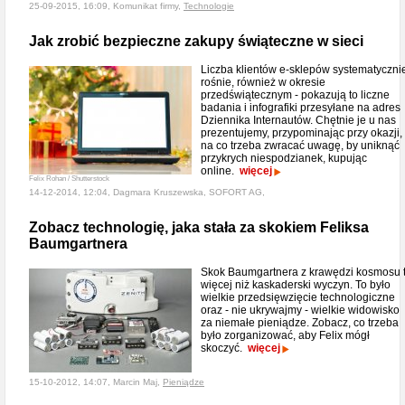
25-09-2015, 16:09, Komunikat firmy,
Technologie
Jak zrobić bezpieczne zakupy świąteczne w sieci
Liczba klientów e-sklepów systematyczni
rośnie, również w okresie
przedświątecznym - pokazują to liczne
badania i infografiki przesyłane na adres
Dziennika Internautów. Chętnie je u nas
prezentujemy, przypominając przy okazji,
na co trzeba zwracać uwagę, by uniknąć
przykrych niespodzianek, kupując
online.
więcej
Felix Rohan / Shutterstock
14-12-2014, 12:04, Dagmara Kruszewska, SOFORT AG,
Zobacz technologię, jaka stała za skokiem Feliksa
Baumgartnera
Skok Baumgartnera z krawędzi kosmosu 
więcej niż kaskaderski wyczyn. To było
wielkie przedsięwzięcie technologiczne
oraz - nie ukrywajmy - wielkie widowisko
za niemałe pieniądze. Zobacz, co trzeba
było zorganizować, aby Felix mógł
skoczyć.
więcej
15-10-2012, 14:07, Marcin Maj,
Pieniądze