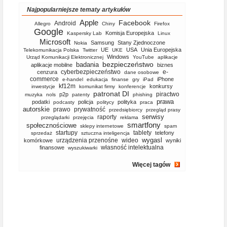
Najpopularniejsze tematy artykułów
Apple
Facebook
Android
Allegro
Chiny
Firefox
Google
Komisja Europejska
Kaspersky Lab
Linux
Microsoft
Samsung
Stany Zjednoczone
Nokia
UE
USA
Unia Europejska
Telekomunikacja Polska
Twitter
UKE
Windows
Urząd Komunikacji Elektronicznej
YouTube
aplikacje
bezpieczeństwo
badania
aplikacje mobilne
biznes
cyberbezpieczeństwo
e-
cenzura
dane osobowe
commerce
iPhone
e-handel
edukacja
finanse
gry
iPad
kf12m
konkursy
inwestycje
komunikat firmy
konferencje
patronat DI
piractwo
p2p
muzyka
nols
patenty
phishing
prawa
podatki
policja
polityka
podcasty
politycy
praca
autorskie
prawo
prywatność
przedsiębiorcy
przegląd prasy
serwisy
raporty
przeglądarki
przejęcia
reklama
smartfony
społecznościowe
sklepy internetowe
spam
startupy
tablety
telefony
sprzedaż
sztuczna inteligencja
wygasl
urządzenia przenośne
wideo
komórkowe
wyniki
własność intelektualna
finansowe
wyszukiwarki
Więcej tagów