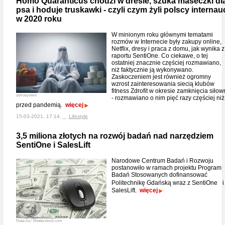
Homo Quaranticus chodzi w dresie, szuka maseczki dl
psa i hoduje truskawki - czyli czym żyli polscy internau
w 2020 roku
W minionym roku głównymi tematami
rozmów w Internecie były zakupy online,
Netflix, dresy i praca z domu, jak wynika z
raportu SentiOne. Co ciekawe, o tej
ostatniej znacznie częściej rozmawiano,
niż faktycznie ją wykonywano.
Zaskoczeniem jest również ogromny
wzrost zainteresowania siecią klubów
fitness Zdrofit w okresie zamknięcia siłow
astrosystem
- rozmawiano o nim pięć razy częściej niż
przed pandemią.
więcej
15-03-2021, 17:14, _,
Lifestyle
3,5 miliona złotych na rozwój badań nad narzędziem
SentiOne i SalesLift
Narodowe Centrum Badań i Rozwoju
postanowiło w ramach projektu Program
Badań Stosowanych dofinansować
Politechnikę Gdańską wraz z SentiOne i
SalesLift.
więcej
Nata-lia / Shutterstock.com