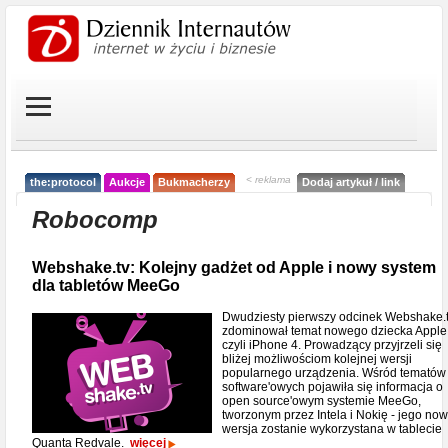
< reklama
the:protocol
Aukcje
Bukmacherzy
Dodaj artykuł / link
Robocomp
Webshake.tv: Kolejny gadżet od Apple i nowy system
dla tabletów MeeGo
Dwudziesty pierwszy odcinek Webshake.
zdominował temat nowego dziecka Apple
czyli iPhone 4. Prowadzący przyjrzeli się
bliżej możliwościom kolejnej wersji
popularnego urządzenia. Wśród tematów
software'owych pojawiła się informacja o
open source'owym systemie MeeGo,
tworzonym przez Intela i Nokię - jego no
wersja zostanie wykorzystana w tablecie
Quanta Redvale.
więcej