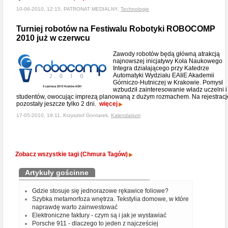
10-06-2010, 12:15, PATRONAT MEDIALNY,
Technologie
Turniej robotów na Festiwalu Robotyki ROBOCOMP
2010 już w czerwcu
Zawody robotów będą główną atrakcją
najnowszej inicjatywy Koła Naukowego
Integra działającego przy Katedrze
Automatyki Wydziału EAIiE Akademii
Górniczo-Hutniczej w Krakowie. Pomysł
wzbudził zainteresowanie władz uczelni i
studentów, owocując imprezą planowaną z dużym rozmachem. Na rejestracj
pozostały jeszcze tylko 2 dni.
więcej
17-05-2010, 19:11, Krzysztof Gontarek,
Kalendarium
Zobacz wszystkie tagi (Chmura Tagów)
Artykuły gościnne
Gdzie stosuje się jednorazowe rękawice foliowe?
Szybka metamorfoza wnętrza. Tekstylia domowe, w które
naprawdę warto zainwestować
Elektroniczne faktury - czym są i jak je wystawiać
Porsche 911 - dlaczego to jeden z najcześciej