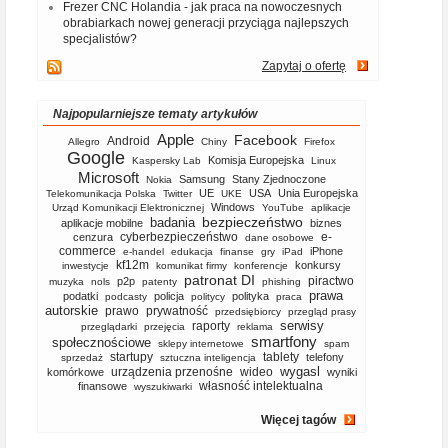
Frezer CNC Holandia - jak praca na nowoczesnych
obrabiarkach nowej generacji przyciąga najlepszych
specjalistów?
Zapytaj o ofertę
Najpopularniejsze tematy artykułów
Apple
Facebook
Android
Allegro
Chiny
Firefox
Google
Komisja Europejska
Kaspersky Lab
Linux
Microsoft
Samsung
Stany Zjednoczone
Nokia
UE
USA
Unia Europejska
Telekomunikacja Polska
Twitter
UKE
Windows
Urząd Komunikacji Elektronicznej
YouTube
aplikacje
bezpieczeństwo
badania
aplikacje mobilne
biznes
cyberbezpieczeństwo
e-
cenzura
dane osobowe
commerce
iPhone
e-handel
edukacja
finanse
gry
iPad
kf12m
konkursy
inwestycje
komunikat firmy
konferencje
patronat DI
piractwo
p2p
muzyka
nols
patenty
phishing
prawa
podatki
policja
polityka
podcasty
politycy
praca
autorskie
prawo
prywatność
przedsiębiorcy
przegląd prasy
serwisy
raporty
przeglądarki
przejęcia
reklama
smartfony
społecznościowe
sklepy internetowe
spam
startupy
tablety
telefony
sprzedaż
sztuczna inteligencja
wygasl
urządzenia przenośne
wideo
komórkowe
wyniki
własność intelektualna
finansowe
wyszukiwarki
Więcej tagów