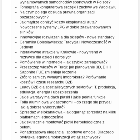
wynajmowanych samochodów sportowych w Polsce?
Tomografia komputerowa szczęki i żuchwy we Wrocławiu
Na czym polega obsługa prawna organizacji
pozarządowych?
Jak mądrze obniżyć koszty eksploatacji auta?
Nowoczesne systemy LPG w dobie zaawansowanych
silników
Innowacyjne rozwiązania dla sklepów - nowe standardy
Ceramika Bolesławiecka: Tradycja i Nowoczesność w
Jednym
Interaktywne atrakcje w Krakowie - nowy trend w
rozrywce dla dzieci i dorosłych
Pomówienie w internecie - jak szybko zareagować?
Przeszczep włosów w Turcji: jak planowanie 3D, DHI i
Sapphire FUE zmieniają leczenie
Zrób to sam czy wynajmij infobrokera? Porównanie
kosztów i czasu researchu B2B
Leady B2B dla specjalistycznych sektorów: IT, produkcja,
edukacja, energia i ubezpieczenia
Jakie warstwy ma dach płaski i jakie pełnią funkcje
Folia aluminiowa w gastronomii - do czego się przyda i
jak ją dobrze wykorzystać?
Sprzedaż wielokanałowa - jak ogarnąć sprzedaż na kilku
platformach jednocześnie
Jak skutecznie montować płotki herpetologiczne z
betonu
Ponadczasowa elegancja i sportowe emocje. Dlaczego
brytyjska legenda motoryzacji wciąż zachwyca?