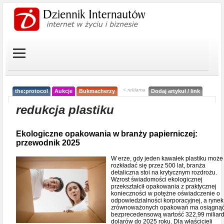
< reklama
the:protocol
Aukcje
Bukmacherzy
Dodaj artykuł / link
redukcja plastiku
Ekologiczne opakowania w branży papierniczej:
przewodnik 2025
W erze, gdy jeden kawałek plastiku może
rozkładać się przez 500 lat, branża
detaliczna stoi na krytycznym rozdrożu.
Wzrost świadomości ekologicznej
przekształcił opakowania z praktycznej
konieczności w potężne oświadczenie o
odpowiedzialności korporacyjnej, a rynek
zrównoważonych opakowań ma osiągną
bezprecedensową wartość 322,99 miliar
dolarów do 2025 roku. Dla właścicieli