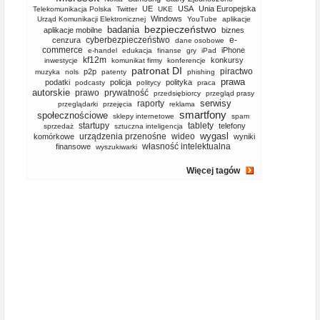
UE
USA
Unia Europejska
Telekomunikacja Polska
Twitter
UKE
Windows
Urząd Komunikacji Elektronicznej
YouTube
aplikacje
bezpieczeństwo
badania
aplikacje mobilne
biznes
cyberbezpieczeństwo
e-
cenzura
dane osobowe
commerce
iPhone
e-handel
edukacja
finanse
gry
iPad
kf12m
konkursy
inwestycje
komunikat firmy
konferencje
patronat DI
piractwo
p2p
muzyka
nols
patenty
phishing
prawa
podatki
policja
polityka
podcasty
politycy
praca
autorskie
prawo
prywatność
przedsiębiorcy
przegląd prasy
serwisy
raporty
przeglądarki
przejęcia
reklama
smartfony
społecznościowe
sklepy internetowe
spam
startupy
tablety
telefony
sprzedaż
sztuczna inteligencja
wygasl
urządzenia przenośne
wideo
komórkowe
wyniki
własność intelektualna
finansowe
wyszukiwarki
Więcej tagów