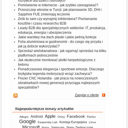
rozrywce dla dzieci i dorosłych
Pomówienie w internecie - jak szybko zareagować?
Przeszczep włosów w Turcji: jak planowanie 3D, DHI i
Sapphire FUE zmieniają leczenie
Zrób to sam czy wynajmij infobrokera? Porównanie
kosztów i czasu researchu B2B
Leady B2B dla specjalistycznych sektorów: IT, produkcja,
edukacja, energia i ubezpieczenia
Jakie warstwy ma dach płaski i jakie pełnią funkcje
Folia aluminiowa w gastronomii - do czego się przyda i
jak ją dobrze wykorzystać?
Sprzedaż wielokanałowa - jak ogarnąć sprzedaż na kilku
platformach jednocześnie
Jak skutecznie montować płotki herpetologiczne z
betonu
Ponadczasowa elegancja i sportowe emocje. Dlaczego
brytyjska legenda motoryzacji wciąż zachwyca?
Frezer CNC Holandia - jak praca na nowoczesnych
obrabiarkach nowej generacji przyciąga najlepszych
specjalistów?
Zapytaj o ofertę
Najpopularniejsze tematy artykułów
Apple
Facebook
Android
Allegro
Chiny
Firefox
Google
Komisja Europejska
Kaspersky Lab
Linux
Microsoft
Samsung
Stany Zjednoczone
Nokia