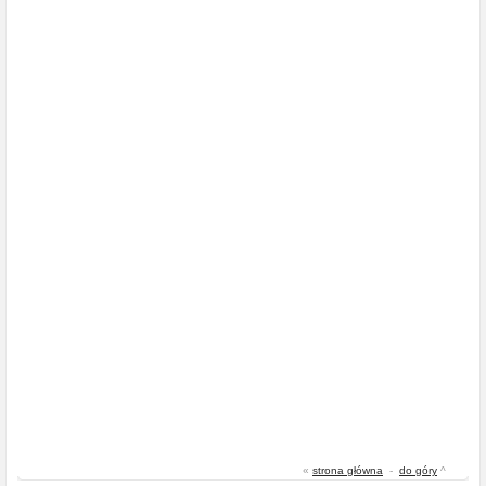
«
strona główna
-
do góry
^