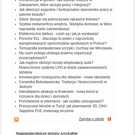
Konferencja w górach. Jak wybrać miejsce w
Zakopanem, które sprzyja pracy i integracji?
Jak stworzyć wygodne i funkcjonalne stanowisko pracy w
salonie beauty?
Gdzie stosuje się jednorazowe rękawice foliowe?
Szybka metamorfoza wnętrza. Tekstylia domowe, w które
naprawdę warto zainwestować
Elektroniczne faktury - czym są i jak je wystawiać
Porsche 911 - dlaczego to jeden z najcześciej
wynajmowanych samochodów sportowych w Polsce?
Tomografia komputerowa szczęki i żuchwy we Wrocławiu
Na czym polega obsługa prawna organizacji
pozarządowych?
Jak mądrze obniżyć koszty eksploatacji auta?
Nowoczesne systemy LPG w dobie zaawansowanych
silników
Innowacyjne rozwiązania dla sklepów - nowe standardy
Ceramika Bolesławiecka: Tradycja i Nowoczesność w
Jednym
Interaktywne atrakcje w Krakowie - nowy trend w
rozrywce dla dzieci i dorosłych
Pomówienie w internecie - jak szybko zareagować?
Przeszczep włosów w Turcji: jak planowanie 3D, DHI i
Sapphire FUE zmieniają leczenie
Zapytaj o ofertę
Najpopularniejsze tematy artykułów