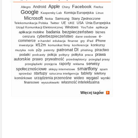
Apple
Facebook
Android
Allegro
Chiny
Firefox
Google
Komisja Europejska
Kaspersky Lab
Linux
Microsoft
Samsung
Stany Zjednoczone
Nokia
UE
USA
Unia Europejska
Telekomunikacja Polska
Twitter
UKE
Windows
Urząd Komunikacji Elektronicznej
YouTube
aplikacje
bezpieczeństwo
badania
aplikacje mobilne
biznes
cyberbezpieczeństwo
e-
cenzura
dane osobowe
commerce
iPhone
e-handel
edukacja
finanse
gry
iPad
kf12m
konkursy
inwestycje
komunikat firmy
konferencje
patronat DI
piractwo
p2p
muzyka
nols
patenty
phishing
prawa
podatki
policja
polityka
podcasty
politycy
praca
autorskie
prawo
prywatność
przedsiębiorcy
przegląd prasy
serwisy
raporty
przeglądarki
przejęcia
reklama
smartfony
społecznościowe
sklepy internetowe
spam
startupy
tablety
telefony
sprzedaż
sztuczna inteligencja
wygasl
urządzenia przenośne
wideo
komórkowe
wyniki
własność intelektualna
finansowe
wyszukiwarki
Więcej tagów