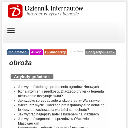
< reklama
the:protocol
Aukcje
Bukmacherzy
Dodaj artykuł / link
obroża
Artykuły gościnne
Jak wybrać dobrego producenta ogrodów zimowych
Ikona inżynierii i prędkości. Dlaczego brytyjska legenda
nieustannie fascynuje świat?
Jak szybko sprzedać auto w skupie aut w Warszawie
Więcej niż mycie. Dlaczego profesjonalny auto detailing
to klucz do zachowania wartości samochodu?
Jak wybrać najlepszy hotel z basenem na Mazurach
Jak wybrać segment na sprzedaż w Ożarowie
Mazowieckim