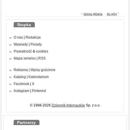
«
strona główna
-
do góry
^
Stopka
O nas
|
Redakcja
Wywiady
|
Porady
Prywatność
&
cookies
Mapa serwisu
|
RSS
Reklama
|
Wpisy gościnne
Katalog
|
Kalendarium
Facebook
|
X
Instagram
|
Pinterest
© 1998-2026
Dziennik Internautów
Sp. z o.o.
Partnerzy