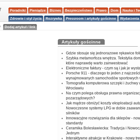
Poradniki
Pieniądze
Biznes
Bezpieczeństwo
Prawo
Dom
Nauka i T
Zdrowie i styl życia
Rozrywka
Pressroom i artykuły gościnne
Wydarzenia 
a
Dodaj artykuł / link
Artykuły gościnne
Gdzie stosuje się jednorazowe rękawice fo
Szybka metamorfoza wnętrza. Tekstylia do
które naprawdę warto zainwestować
Elektroniczne faktury - czym są i jak je wys
Porsche 911 - dlaczego to jeden z najcześci
wynajmowanych samochodów sportowych 
Tomografia komputerowa szczęki i żuchwy
Wrocławiu
Na czym polega obsługa prawna organizacj
pozarządowych?
Jak mądrze obniżyć koszty eksploatacji aut
Nowoczesne systemy LPG w dobie zaawa
silników
Innowacyjne rozwiązania dla sklepów - no
standardy
Ceramika Bolesławiecka: Tradycja i Nowo
Jednym
Interaktywne atrakcje w Krakowie - nowy tr