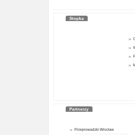
Stopka
O
P
M
Partnerzy
Przeprowadzki Wrocław