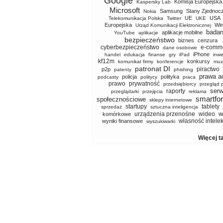
Google
Komisja Europejska
Kaspersky Lab
Microsoft
Samsung
Stany Zjednoc
Nokia
UE
USA
Telekomunikacja Polska
Twitter
UKE
Europejska
Wi
Urząd Komunikacji Elektronicznej
badan
aplikacje mobilne
YouTube
aplikacje
bezpieczeństwo
biznes
cenzura
cyberbezpieczeństwo
e-comm
dane osobowe
iPhone
handel
edukacja
finanse
gry
iPad
inwe
kf12m
konkursy
komunikat firmy
konferencje
muz
patronat DI
piractwo
p2p
patenty
phishing
prawa a
policja
polityka
podcasty
politycy
praca
prawo
prywatność
przedsiębiorcy
przegląd 
serw
raporty
przeglądarki
przejęcia
reklama
smartfo
społecznościowe
sklepy internetowe
startupy
tablety
sprzedaż
sztuczna inteligencja
w
urządzenia przenośne
wideo
komórkowe
własność intele
wyniki finansowe
wyszukiwarki
Więcej t