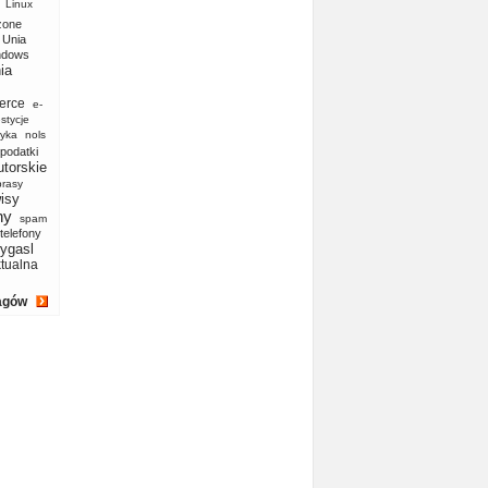
Linux
zone
Unia
ndows
ia
erce
e-
stycje
yka
nols
podatki
utorskie
prasy
isy
ny
spam
telefony
ygasl
ktualna
agów