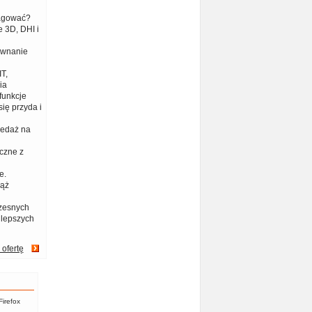
eagować?
 3D, DHI i
ównanie
T,
ia
funkcje
ię przyda i
zedaż na
czne z
e.
iąż
zesnych
jlepszych
 ofertę
Firefox