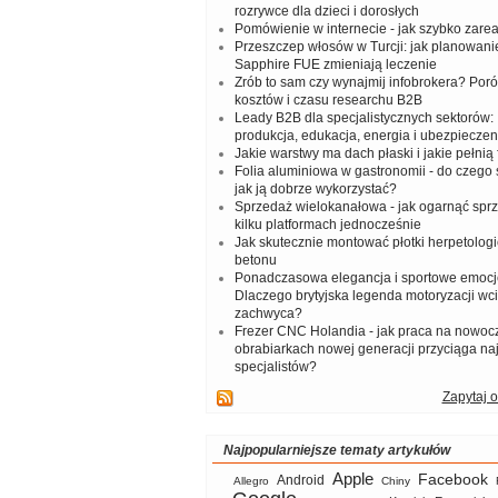
rozrywce dla dzieci i dorosłych
Pomówienie w internecie - jak szybko zar
Przeszczep włosów w Turcji: jak planowanie
Sapphire FUE zmieniają leczenie
Zrób to sam czy wynajmij infobrokera? Por
kosztów i czasu researchu B2B
Leady B2B dla specjalistycznych sektorów: I
produkcja, edukacja, energia i ubezpieczen
Jakie warstwy ma dach płaski i jakie pełnią 
Folia aluminiowa w gastronomii - do czego s
jak ją dobrze wykorzystać?
Sprzedaż wielokanałowa - jak ogarnąć spr
kilku platformach jednocześnie
Jak skutecznie montować płotki herpetologi
betonu
Ponadczasowa elegancja i sportowe emocj
Dlaczego brytyjska legenda motoryzacji wc
zachwyca?
Frezer CNC Holandia - jak praca na nowoc
obrabiarkach nowej generacji przyciąga na
specjalistów?
Zapytaj o
Najpopularniejsze tematy artykułów
Apple
Facebook
Android
Allegro
Chiny