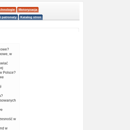
echnologie
Motoryzacja
i patronaty
Katalog stron
liowe?
mowe, w
tawiać
ej
w Polsce?
 we
i
a?
nsowanych
we
czesność w
end w