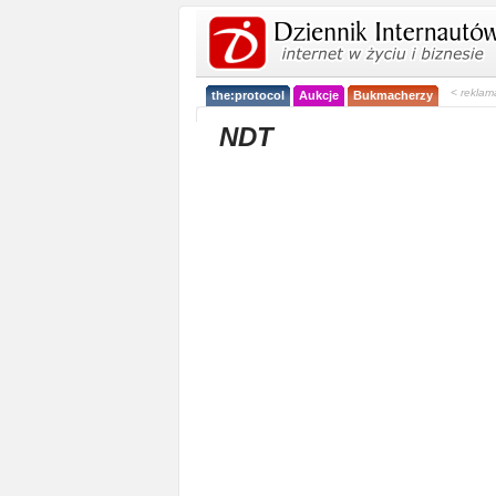
< reklam
the:protocol
Aukcje
Bukmacherzy
NDT