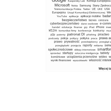
Google
Komisja Europejska
Kaspersky Lab
Microsoft
Samsung
Stany Zjednoc
Nokia
UE
USA
Telekomunikacja Polska
Twitter
UKE
Europejska
Wi
Urząd Komunikacji Elektronicznej
badan
aplikacje mobilne
YouTube
aplikacje
bezpieczeństwo
biznes
cenzura
cyberbezpieczeństwo
e-comm
dane osobowe
iPhone
handel
edukacja
finanse
gry
iPad
inwe
kf12m
konkursy
komunikat firmy
konferencje
muz
patronat DI
piractwo
p2p
patenty
phishing
prawa a
policja
polityka
podcasty
politycy
praca
prawo
prywatność
przedsiębiorcy
przegląd 
serw
raporty
przeglądarki
przejęcia
reklama
smartfo
społecznościowe
sklepy internetowe
startupy
tablety
sprzedaż
sztuczna inteligencja
w
urządzenia przenośne
wideo
komórkowe
własność intele
wyniki finansowe
wyszukiwarki
Więcej t