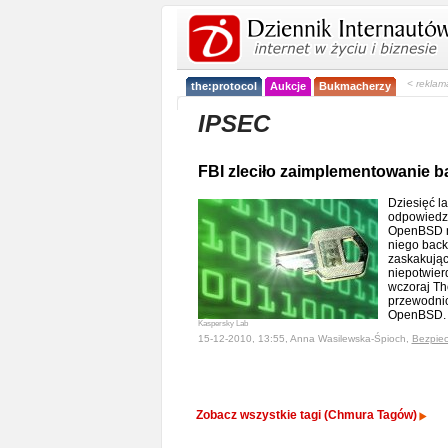
< reklam
the:protocol
Aukcje
Bukmacherzy
IPSEC
FBI zleciło zaimplementowanie
Dziesięć l
odpowiedzi
OpenBSD na
niego backd
zaskakując
niepotwier
wczoraj The
przewodnic
OpenBSD
Kaspersky Lab
15-12-2010, 13:55, Anna Wasilewska-Śpioch,
Bezpie
Zobacz wszystkie tagi (Chmura Tagów)