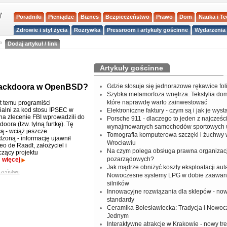
Poradniki
Pieniądze
Biznes
Bezpieczeństwo
Prawo
Dom
Nauka i T
Zdrowie i styl życia
Rozrywka
Pressroom i artykuły gościnne
Wydarzenia 
a
Dodaj artykuł / link
Artykuły gościnne
 backdoora w OpenBSD?
Gdzie stosuje się jednorazowe rękawice fo
Szybka metamorfoza wnętrza. Tekstylia do
które naprawdę warto zainwestować
at temu programiści
alni za kod stosu IPSEC w
Elektroniczne faktury - czym są i jak je wys
 zlecenie FBI wprowadzili do
Porsche 911 - dlaczego to jeden z najcześci
oora (tzw. tylną furtkę). Tę
wynajmowanych samochodów sportowych 
ą - wciąż jeszcze
Tomografia komputerowa szczęki i żuchwy
dzoną - informację ujawnił
Wrocławiu
o de Raadt, założyciel i
Na czym polega obsługa prawna organizacj
zący projektu
pozarządowych?
.
więcej
Jak mądrze obniżyć koszty eksploatacji aut
czeństwo
Nowoczesne systemy LPG w dobie zaawa
silników
Innowacyjne rozwiązania dla sklepów - no
standardy
Ceramika Bolesławiecka: Tradycja i Nowo
Jednym
Interaktywne atrakcje w Krakowie - nowy tr