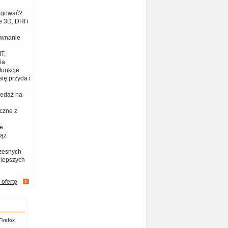
eagować?
 3D, DHI i
ównanie
T,
ia
funkcje
ię przyda i
zedaż na
czne z
e.
iąż
zesnych
jlepszych
 ofertę
Firefox