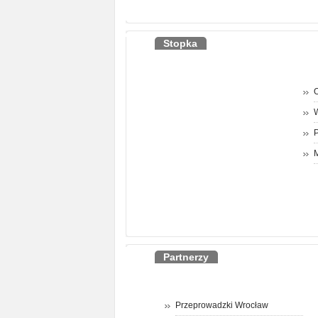
Stopka
O
P
M
Partnerzy
Przeprowadzki Wrocław