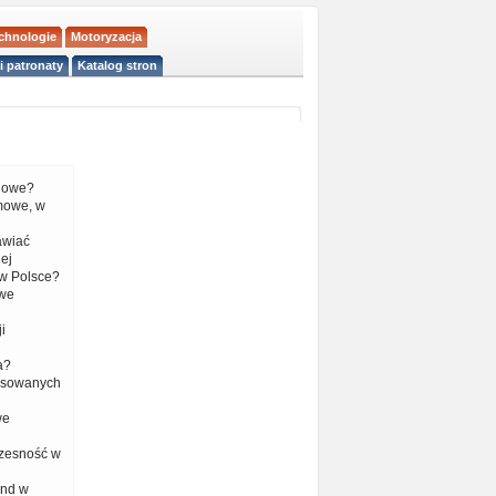
echnologie
Motoryzacja
i patronaty
Katalog stron
liowe?
mowe, w
tawiać
ej
w Polsce?
 we
i
a?
nsowanych
we
czesność w
end w