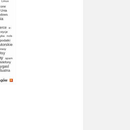
Linux
zone
Unia
ndows
ia
erce
e-
stycje
yka
nols
podatki
utorskie
prasy
isy
ny
spam
telefony
ygasl
ktualna
agów