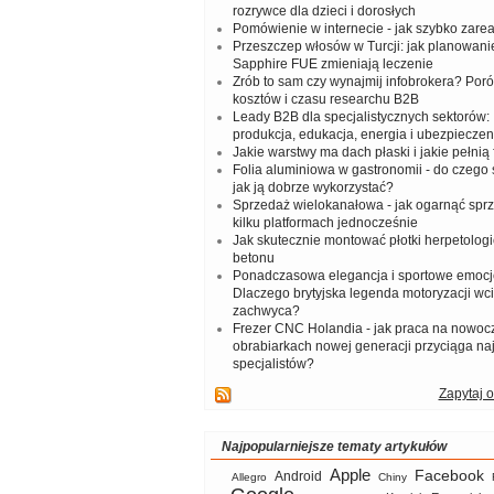
rozrywce dla dzieci i dorosłych
Pomówienie w internecie - jak szybko zar
Przeszczep włosów w Turcji: jak planowanie
Sapphire FUE zmieniają leczenie
Zrób to sam czy wynajmij infobrokera? Por
kosztów i czasu researchu B2B
Leady B2B dla specjalistycznych sektorów: I
produkcja, edukacja, energia i ubezpieczen
Jakie warstwy ma dach płaski i jakie pełnią 
Folia aluminiowa w gastronomii - do czego s
jak ją dobrze wykorzystać?
Sprzedaż wielokanałowa - jak ogarnąć spr
kilku platformach jednocześnie
Jak skutecznie montować płotki herpetologi
betonu
Ponadczasowa elegancja i sportowe emocj
Dlaczego brytyjska legenda motoryzacji wc
zachwyca?
Frezer CNC Holandia - jak praca na nowoc
obrabiarkach nowej generacji przyciąga na
specjalistów?
Zapytaj o
Najpopularniejsze tematy artykułów
Apple
Facebook
Android
Allegro
Chiny