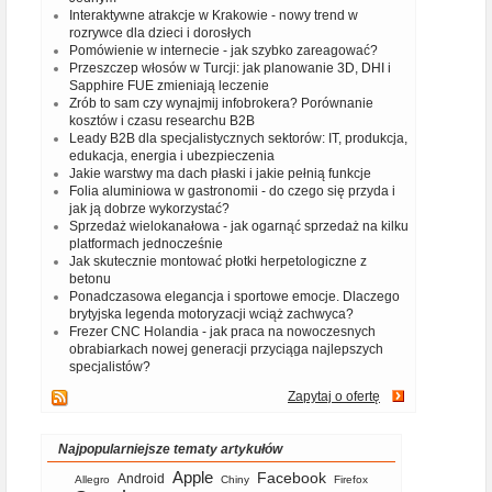
Interaktywne atrakcje w Krakowie - nowy trend w
rozrywce dla dzieci i dorosłych
Pomówienie w internecie - jak szybko zareagować?
Przeszczep włosów w Turcji: jak planowanie 3D, DHI i
Sapphire FUE zmieniają leczenie
Zrób to sam czy wynajmij infobrokera? Porównanie
kosztów i czasu researchu B2B
Leady B2B dla specjalistycznych sektorów: IT, produkcja,
edukacja, energia i ubezpieczenia
Jakie warstwy ma dach płaski i jakie pełnią funkcje
Folia aluminiowa w gastronomii - do czego się przyda i
jak ją dobrze wykorzystać?
Sprzedaż wielokanałowa - jak ogarnąć sprzedaż na kilku
platformach jednocześnie
Jak skutecznie montować płotki herpetologiczne z
betonu
Ponadczasowa elegancja i sportowe emocje. Dlaczego
brytyjska legenda motoryzacji wciąż zachwyca?
Frezer CNC Holandia - jak praca na nowoczesnych
obrabiarkach nowej generacji przyciąga najlepszych
specjalistów?
Zapytaj o ofertę
Najpopularniejsze tematy artykułów
Apple
Facebook
Android
Allegro
Chiny
Firefox