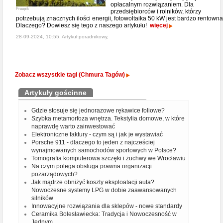
opłacalnym rozwiązaniem. Dla
Freepik
przedsiębiorców i rolników, którzy
potrzebują znacznych ilości energii, fotowoltaika 50 kW jest bardzo rentowna
Dlaczego? Dowiesz się tego z naszego artykułu!
więcej
28-09-2024, 10:55, Artykuł poradnikowy,
Zobacz wszystkie tagi (Chmura Tagów)
Artykuły gościnne
Gdzie stosuje się jednorazowe rękawice foliowe?
Szybka metamorfoza wnętrza. Tekstylia domowe, w które
naprawdę warto zainwestować
Elektroniczne faktury - czym są i jak je wystawiać
Porsche 911 - dlaczego to jeden z najcześciej
wynajmowanych samochodów sportowych w Polsce?
Tomografia komputerowa szczęki i żuchwy we Wrocławiu
Na czym polega obsługa prawna organizacji
pozarządowych?
Jak mądrze obniżyć koszty eksploatacji auta?
Nowoczesne systemy LPG w dobie zaawansowanych
silników
Innowacyjne rozwiązania dla sklepów - nowe standardy
Ceramika Bolesławiecka: Tradycja i Nowoczesność w
Jednym