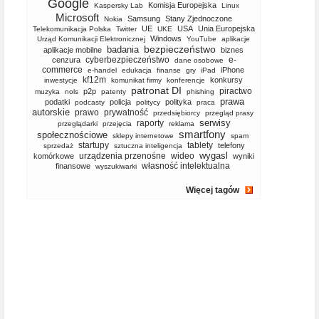
Google
Komisja Europejska
Kaspersky Lab
Linux
Microsoft
Samsung
Stany Zjednoczone
Nokia
UE
USA
Unia Europejska
Telekomunikacja Polska
Twitter
UKE
Windows
Urząd Komunikacji Elektronicznej
YouTube
aplikacje
bezpieczeństwo
badania
aplikacje mobilne
biznes
cyberbezpieczeństwo
e-
cenzura
dane osobowe
commerce
iPhone
e-handel
edukacja
finanse
gry
iPad
kf12m
konkursy
inwestycje
komunikat firmy
konferencje
patronat DI
piractwo
p2p
muzyka
nols
patenty
phishing
prawa
podatki
policja
polityka
podcasty
politycy
praca
autorskie
prawo
prywatność
przedsiębiorcy
przegląd prasy
serwisy
raporty
przeglądarki
przejęcia
reklama
smartfony
społecznościowe
sklepy internetowe
spam
startupy
tablety
telefony
sprzedaż
sztuczna inteligencja
wygasl
urządzenia przenośne
wideo
komórkowe
wyniki
własność intelektualna
finansowe
wyszukiwarki
Więcej tagów