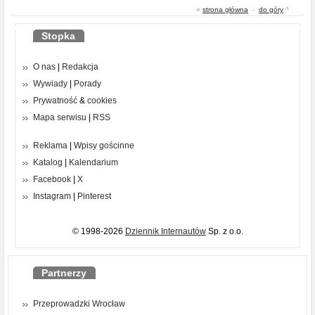
«
strona główna
-
do góry
^
Stopka
O nas
|
Redakcja
Wywiady
|
Porady
Prywatność
&
cookies
Mapa serwisu
|
RSS
Reklama
|
Wpisy gościnne
Katalog
|
Kalendarium
Facebook
|
X
Instagram
|
Pinterest
© 1998-2026
Dziennik Internautów
Sp. z o.o.
Partnerzy
Przeprowadzki Wrocław