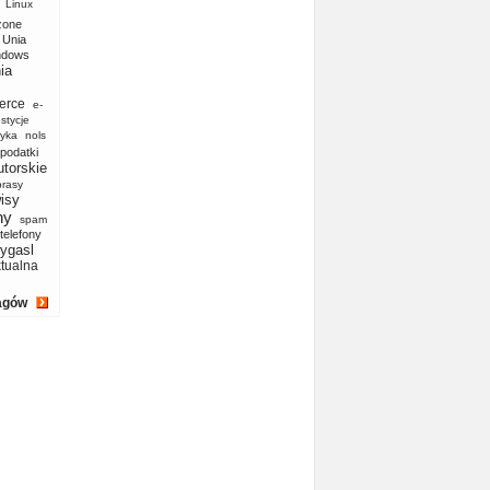
Linux
zone
Unia
ndows
ia
erce
e-
stycje
yka
nols
podatki
utorskie
prasy
isy
ny
spam
telefony
ygasl
ktualna
agów