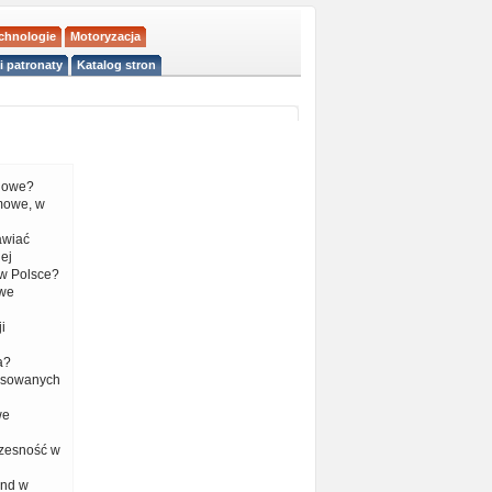
echnologie
Motoryzacja
i patronaty
Katalog stron
liowe?
mowe, w
tawiać
ej
w Polsce?
 we
i
a?
nsowanych
we
czesność w
end w