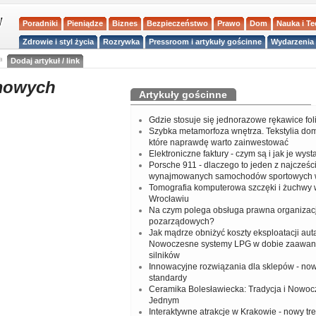
Poradniki
Pieniądze
Biznes
Bezpieczeństwo
Prawo
Dom
Nauka i T
Zdrowie i styl życia
Rozrywka
Pressroom i artykuły gościnne
Wydarzenia 
a
Dodaj artykuł / link
mowych
Artykuły gościnne
Gdzie stosuje się jednorazowe rękawice fo
Szybka metamorfoza wnętrza. Tekstylia do
które naprawdę warto zainwestować
Elektroniczne faktury - czym są i jak je wys
Porsche 911 - dlaczego to jeden z najcześci
wynajmowanych samochodów sportowych 
Tomografia komputerowa szczęki i żuchwy
Wrocławiu
Na czym polega obsługa prawna organizacj
pozarządowych?
Jak mądrze obniżyć koszty eksploatacji aut
Nowoczesne systemy LPG w dobie zaawa
silników
Innowacyjne rozwiązania dla sklepów - no
standardy
Ceramika Bolesławiecka: Tradycja i Nowo
Jednym
Interaktywne atrakcje w Krakowie - nowy tr