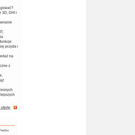
eagować?
 3D, DHI i
ównanie
T,
ia
funkcje
ię przyda i
zedaż na
czne z
e.
iąż
zesnych
jlepszych
 ofertę
Firefox