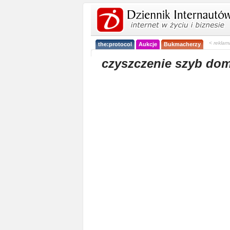
< reklam
the:protocol
Aukcje
Bukmacherzy
czyszczenie szyb do