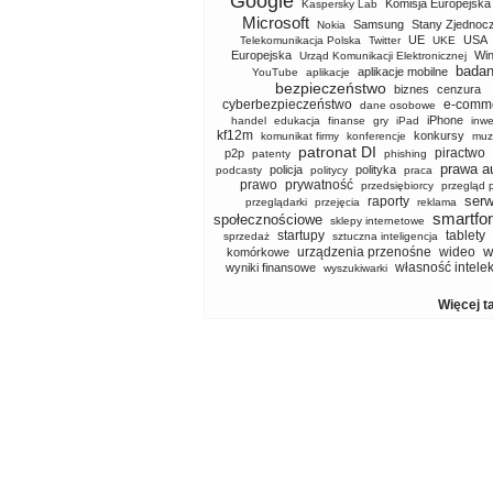
Google
Komisja Europejska
Kaspersky Lab
Microsoft
Samsung
Stany Zjednoc
Nokia
UE
USA
Telekomunikacja Polska
Twitter
UKE
Europejska
Wi
Urząd Komunikacji Elektronicznej
badan
aplikacje mobilne
YouTube
aplikacje
bezpieczeństwo
biznes
cenzura
cyberbezpieczeństwo
e-comm
dane osobowe
iPhone
handel
edukacja
finanse
gry
iPad
inwe
kf12m
konkursy
komunikat firmy
konferencje
muz
patronat DI
piractwo
p2p
patenty
phishing
prawa a
policja
polityka
podcasty
politycy
praca
prawo
prywatność
przedsiębiorcy
przegląd 
serw
raporty
przeglądarki
przejęcia
reklama
smartfo
społecznościowe
sklepy internetowe
startupy
tablety
sprzedaż
sztuczna inteligencja
w
urządzenia przenośne
wideo
komórkowe
własność intele
wyniki finansowe
wyszukiwarki
Więcej t