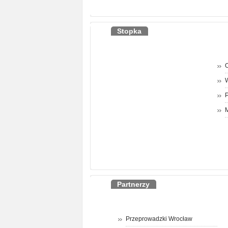
Stopka
O
P
M
Partnerzy
Przeprowadzki Wrocław