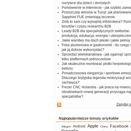
rozrywce dla dzieci i dorosłych
Pomówienie w internecie - jak szybko zar
Przeszczep włosów w Turcji: jak planowanie
Sapphire FUE zmieniają leczenie
Zrób to sam czy wynajmij infobrokera? Por
kosztów i czasu researchu B2B
Leady B2B dla specjalistycznych sektorów: I
produkcja, edukacja, energia i ubezpieczen
Jakie warstwy ma dach płaski i jakie pełnią 
Folia aluminiowa w gastronomii - do czego s
jak ją dobrze wykorzystać?
Sprzedaż wielokanałowa - jak ogarnąć spr
kilku platformach jednocześnie
Jak skutecznie montować płotki herpetologi
betonu
Ponadczasowa elegancja i sportowe emocj
Dlaczego brytyjska legenda motoryzacji wc
zachwyca?
Frezer CNC Holandia - jak praca na nowoc
obrabiarkach nowej generacji przyciąga na
specjalistów?
Zapytaj o
Najpopularniejsze tematy artykułów
Apple
Facebook
Android
Allegro
Chiny