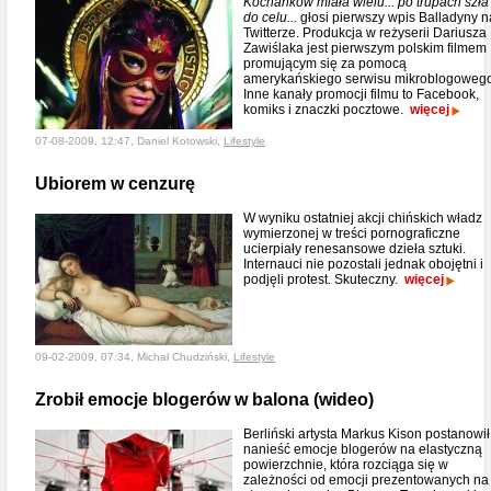
Kochanków miała wielu... po trupach szła
do celu...
głosi pierwszy wpis Balladyny n
Twitterze. Produkcja w reżyserii Dariusza
Zawiślaka jest pierwszym polskim filmem
promującym się za pomocą
amerykańskiego serwisu mikroblogowego
Inne kanały promocji filmu to Facebook,
komiks i znaczki pocztowe.
więcej
07-08-2009, 12:47, Daniel Kotowski,
Lifestyle
Ubiorem w cenzurę
W wyniku ostatniej akcji chińskich władz
wymierzonej w treści pornograficzne
ucierpiały renesansowe dzieła sztuki.
Internauci nie pozostali jednak obojętni i
podjęli protest. Skuteczny.
więcej
09-02-2009, 07:34, Michał Chudziński,
Lifestyle
Zrobił emocje blogerów w balona (wideo)
Berliński artysta Markus Kison postanowił
nanieść emocje blogerów na elastyczną
powierzchnie, która rozciąga się w
zależności od emocji prezentowanych na