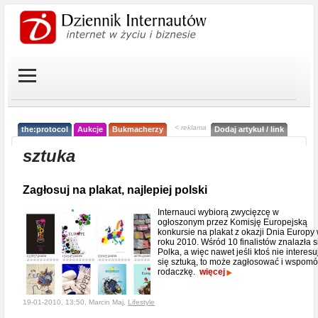
< reklama
the:protocol
Aukcje
Bukmacherzy
Dodaj artykuł / link
sztuka
Zagłosuj na plakat, najlepiej polski
Internauci wybiorą zwycięzcę w
ogłoszonym przez Komisję Europejską
konkursie na plakat z okazji Dnia Europy
roku 2010. Wśród 10 finalistów znalazła s
Polka, a więc nawet jeśli ktoś nie interesu
się sztuką, to może zagłosować i wspom
rodaczkę.
więcej
19-01-2010, 13:50, Marcin Maj,
Lifestyle