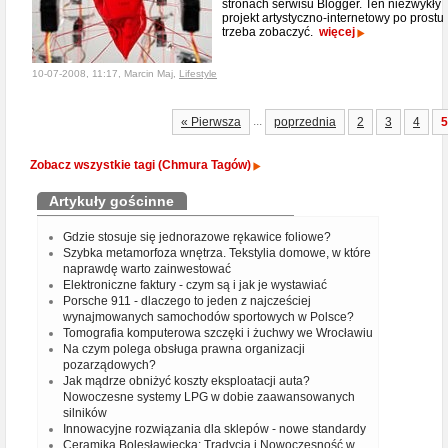
stronach serwisu Blogger. Ten niezwykły
projekt artystyczno-internetowy po prostu
trzeba zobaczyć.
więcej
10-07-2008, 11:17, Marcin Maj,
Lifestyle
...
« Pierwsza
poprzednia
2
3
4
5
Zobacz wszystkie tagi (Chmura Tagów)
Artykuły gościnne
Gdzie stosuje się jednorazowe rękawice foliowe?
Szybka metamorfoza wnętrza. Tekstylia domowe, w które
naprawdę warto zainwestować
Elektroniczne faktury - czym są i jak je wystawiać
Porsche 911 - dlaczego to jeden z najcześciej
wynajmowanych samochodów sportowych w Polsce?
Tomografia komputerowa szczęki i żuchwy we Wrocławiu
Na czym polega obsługa prawna organizacji
pozarządowych?
Jak mądrze obniżyć koszty eksploatacji auta?
Nowoczesne systemy LPG w dobie zaawansowanych
silników
Innowacyjne rozwiązania dla sklepów - nowe standardy
Ceramika Bolesławiecka: Tradycja i Nowoczesność w