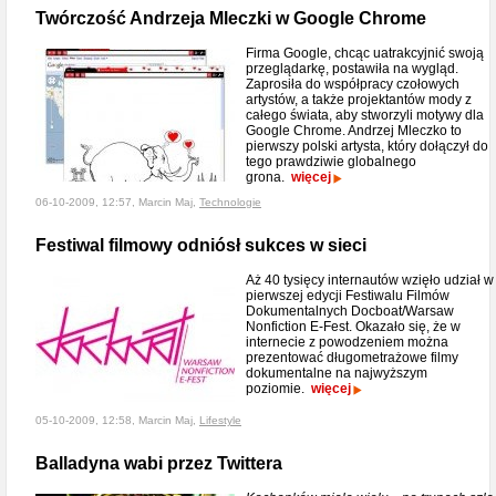
Twórczość Andrzeja Mleczki w Google Chrome
Firma Google, chcąc uatrakcyjnić swoją
przeglądarkę, postawiła na wygląd.
Zaprosiła do współpracy czołowych
artystów, a także projektantów mody z
całego świata, aby stworzyli motywy dla
Google Chrome. Andrzej Mleczko to
pierwszy polski artysta, który dołączył do
tego prawdziwie globalnego
grona.
więcej
06-10-2009, 12:57, Marcin Maj,
Technologie
Festiwal filmowy odniósł sukces w sieci
Aż 40 tysięcy internautów wzięło udział w
pierwszej edycji Festiwalu Filmów
Dokumentalnych Docboat/Warsaw
Nonfiction E-Fest. Okazało się, że w
internecie z powodzeniem można
prezentować długometrażowe filmy
dokumentalne na najwyższym
poziomie.
więcej
05-10-2009, 12:58, Marcin Maj,
Lifestyle
Balladyna wabi przez Twittera