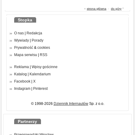
«
strona główna
-
do góry
^
Stopka
O nas
|
Redakcja
Wywiady
|
Porady
Prywatność
&
cookies
Mapa serwisu
|
RSS
Reklama
|
Wpisy gościnne
Katalog
|
Kalendarium
Facebook
|
X
Instagram
|
Pinterest
© 1998-2026
Dziennik Internautów
Sp. z o.o.
Partnerzy
Przeprowadzki Wrocław