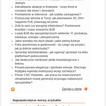
Jednym
Interaktywne atrakcje w Krakowie - nowy trend w
rozrywce dla dzieci i dorosłych
Pomówienie w internecie - jak szybko zareagować?
Przeszczep włosów w Turcji: jak planowanie 3D, DHI i
Sapphire FUE zmieniają leczenie
Zrób to sam czy wynajmij infobrokera? Porównanie
kosztów i czasu researchu B2B
Leady B2B dla specjalistycznych sektorów: IT, produkcja,
edukacja, energia i ubezpieczenia
Jakie warstwy ma dach płaski i jakie pełnią funkcje
Folia aluminiowa w gastronomii - do czego się przyda i
jak ją dobrze wykorzystać?
Sprzedaż wielokanałowa - jak ogarnąć sprzedaż na kilku
platformach jednocześnie
Jak skutecznie montować płotki herpetologiczne z
betonu
Ponadczasowa elegancja i sportowe emocje. Dlaczego
brytyjska legenda motoryzacji wciąż zachwyca?
Frezer CNC Holandia - jak praca na nowoczesnych
obrabiarkach nowej generacji przyciąga najlepszych
specjalistów?
Zapytaj o ofertę
Najpopularniejsze tematy artykułów