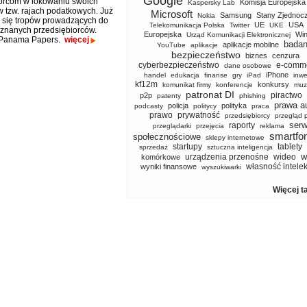
Google
orcom w lokowaniu swoich
Komisja Europejska
Kaspersky Lab
w tzw. rajach podatkowych. Już
Microsoft
Samsung
Stany Zjednoc
Nokia
 się tropów prowadzących do
UE
USA
Telekomunikacja Polska
Twitter
UKE
i znanych przedsiębiorców.
Europejska
Wi
Urząd Komunikacji Elektronicznej
 Panama Papers.
więcej
badan
aplikacje mobilne
YouTube
aplikacje
bezpieczeństwo
biznes
cenzura
cyberbezpieczeństwo
e-comm
dane osobowe
iPhone
handel
edukacja
finanse
gry
iPad
inwe
kf12m
konkursy
komunikat firmy
konferencje
muz
patronat DI
piractwo
p2p
patenty
phishing
prawa a
policja
polityka
podcasty
politycy
praca
prawo
prywatność
przedsiębiorcy
przegląd 
serw
raporty
przeglądarki
przejęcia
reklama
smartfo
społecznościowe
sklepy internetowe
startupy
tablety
sprzedaż
sztuczna inteligencja
w
urządzenia przenośne
wideo
komórkowe
własność intele
wyniki finansowe
wyszukiwarki
Więcej t