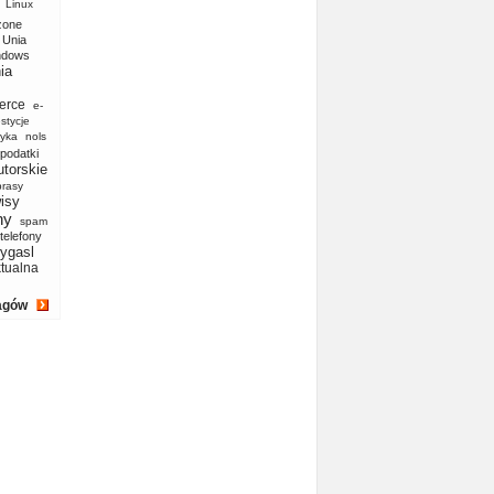
Linux
zone
Unia
ndows
ia
erce
e-
stycje
yka
nols
podatki
utorskie
prasy
isy
ny
spam
telefony
ygasl
ktualna
agów