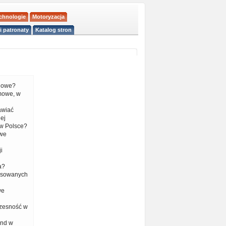
echnologie
Motoryzacja
i patronaty
Katalog stron
liowe?
mowe, w
tawiać
ej
w Polsce?
 we
i
a?
nsowanych
we
czesność w
end w