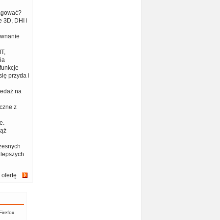
eagować?
 3D, DHI i
ównanie
T,
ia
funkcje
ię przyda i
zedaż na
czne z
e.
iąż
zesnych
jlepszych
 ofertę
Firefox