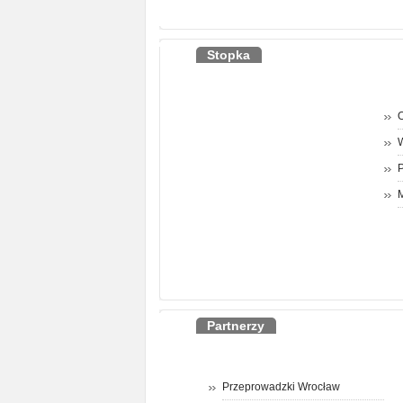
Stopka
O
P
M
Partnerzy
Przeprowadzki Wrocław