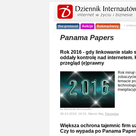
< reklam
the:protocol
Aukcje
Bukmacherzy
Panama Papers
Rok 2016 - gdy linkowanie stało 
oddały kontrolę nad internetem
przegląd (e)prawny
Rok minął 
zobaczycie
temacie p
technologi
inwigilacyj
kai Stachowiak (domena publ.)
30-12-2016, 16:31, Marcin Maj,
Pieniądze
Większa ochrona tajemnic firm u
Czy to wypada po Panama Pape