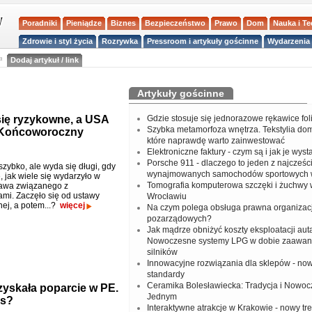
Poradniki
Pieniądze
Biznes
Bezpieczeństwo
Prawo
Dom
Nauka i T
Zdrowie i styl życia
Rozrywka
Pressroom i artykuły gościnne
Wydarzenia 
a
Dodaj artykuł / link
Artykuły gościnne
się ryzykowne, a USA
Gdzie stosuje się jednorazowe rękawice fo
Szybka metamorfoza wnętrza. Tekstylia do
. Końcoworoczny
które naprawdę warto zainwestować
Elektroniczne faktury - czym są i jak je wys
Porsche 911 - dlaczego to jeden z najcześci
szybko, ale wyda się długi, gdy
wynajmowanych samochodów sportowych 
, jak wiele się wydarzyło w
Tomografia komputerowa szczęki i żuchwy
rawa związanego z
ami. Zaczęło się od ustawy
Wrocławiu
nej, a potem...?
więcej
Na czym polega obsługa prawna organizacj
pozarządowych?
Jak mądrze obniżyć koszty eksploatacji aut
Nowoczesne systemy LPG w dobie zaawa
silników
Innowacyjne rozwiązania dla sklepów - no
standardy
Ceramika Bolesławiecka: Tradycja i Nowo
zyskała poparcie w PE.
Jednym
rs?
Interaktywne atrakcje w Krakowie - nowy tr