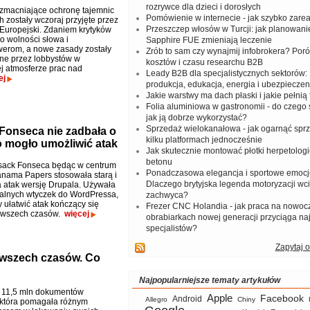
rozrywce dla dzieci i dorosłych
zmacniające ochronę tajemnic
Pomówienie w internecie - jak szybko zar
 zostały wczoraj przyjęte przez
Przeszczep włosów w Turcji: jak planowanie
Europejski. Zdaniem krytyków
o wolności słowa i
Sapphire FUE zmieniają leczenie
werom, a nowe zasady zostały
Zrób to sam czy wynajmij infobrokera? Por
ne przez lobbystów w
kosztów i czasu researchu B2B
ej atmosferze prac nad
Leady B2B dla specjalistycznych sektorów: I
ej
produkcja, edukacja, energia i ubezpieczen
Jakie warstwy ma dach płaski i jakie pełnią 
Folia aluminiowa w gastronomii - do czego s
jak ją dobrze wykorzystać?
Sprzedaż wielokanałowa - jak ogarnąć spr
Fonseca nie zadbała o
kilku platformach jednocześnie
o mogło umożliwić atak
Jak skutecznie montować płotki herpetologi
betonu
sack Fonseca będąc w centrum
Ponadczasowa elegancja i sportowe emocj
nama Papers stosowała starą i
Dlaczego brytyjska legenda motoryzacji wc
 atak wersję Drupala. Używała
ualnych wtyczek do WordPressa,
zachwyca?
 ułatwić atak kończący się
Frezer CNC Holandia - jak praca na nowoc
 wszech czasów.
więcej
obrabiarkach nowej generacji przyciąga na
specjalistów?
Zapytaj o
 wszech czasów. Co
Najpopularniejsze tematy artykułów
 11,5 mln dokumentów
Apple
Facebook
Android
Allegro
Chiny
, która pomagała różnym