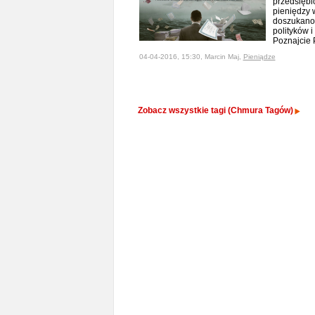
przedsiębi
pieniędzy 
doszukano
polityków 
Poznajcie
04-04-2016, 15:30, Marcin Maj,
Pieniądze
Zobacz wszystkie tagi (Chmura Tagów)