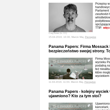
Przepisy w
handlowych
Parlament 
zaszkodzi t
whistleblo
podyktowa
sprzyjając
TTIP.
więc
Craig Sunter (lic. CC)
15-04-2016, 10:30, Marcin Maj,
Pieniądze
Panama Papers: Firma Mossack 
bezpieczeństwo swojej strony. T
Firma Mos
wycieku Pa
podatną na
też nieakt
które mogły
wyciekiem
11-04-2016, 11:03, Marcin Maj,
Pieniądze
Panama Papers - kolejny wyciek
ujawniono? Kto za tym stoi?
Ujawniono
kancelarii