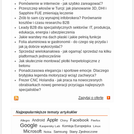
Pomówienie w internecie - jak szybko zareagować?
Przeszczep włosów w Turcji: jak planowanie 3D, DHI i
Sapphire FUE zmieniają leczenie
Zrób to sam czy wynajmij infobrokera? Porównanie
kosztów i czasu researchu B2B
Leady B2B dla specjalistycznych sektorów: IT, produkcja,
edukacja, energia i ubezpieczenia
Jakie warstwy ma dach płaski i jakie pełnią funkcje
Folia aluminiowa w gastronomii - do czego się przyda i
jak ją dobrze wykorzystać?
Sprzedaż wielokanałowa - jak ogarnąć sprzedaż na kilku
platformach jednocześnie
Jak skutecznie montować płotki herpetologiczne z
betonu
Ponadczasowa elegancja i sportowe emocje. Dlaczego
brytyjska legenda motoryzacji wciąż zachwyca?
Frezer CNC Holandia - jak praca na nowoczesnych
obrabiarkach nowej generacji przyciąga najlepszych
specjalistów?
Zapytaj o ofertę
Najpopularniejsze tematy artykułów
Apple
Facebook
Android
Allegro
Chiny
Firefox
Google
Komisja Europejska
Kaspersky Lab
Linux
Microsoft
Samsung
Stany Zjednoczone
Nokia