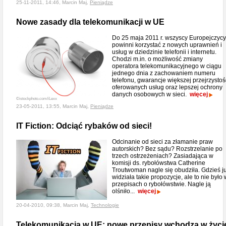
25-11-2011, 14:46, Marcin Maj,
Pieniądze
Nowe zasady dla telekomunikacji w UE
Do 25 maja 2011 r. wszyscy Europejczycy
powinni korzystać z nowych uprawnień i
usług w dziedzinie telefonii i internetu.
Chodzi m.in. o możliwość zmiany
operatora telekomunikacyjnego w ciągu
jednego dnia z zachowaniem numeru
telefonu, gwarancje większej przejrzystoś
oferowanych usług oraz lepszej ochrony
danych osobowych w sieci.
więcej
©istockphoto.com/iLexx
23-05-2011, 13:55, Marcin Maj,
Pieniądze
IT Fiction: Odciąć rybaków od sieci!
Odcinanie od sieci za złamanie praw
autorskich? Bez sądu? Rozstrzelanie po
trzech ostrzeżeniach? Zasiadająca w
komisji ds. rybołówstwa Catherine
Troutwoman nagle się obudziła. Gdzieś j
widziała takie propozycje, ale to nie było 
przepisach o rybołówstwie. Nagle ją
olśniło...
więcej
20-04-2010, 09:38, Marcin Maj,
Technologie
Telekomunikacja w UE: nowe przepisy wchodzą w życi