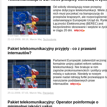
Od soboty obowiązują nowe przepisy
unijne dotyczące telekomunikacji. Wiele z
nich musi poczekać na transpozycję do
przepisów krajowych, ale rozporządzenie
ustanawiające Europejski Urząd ds. Ryn
Łączności Elektronicznej (BEREC) jest
bezpośrednio stosowane i wejdzie w życi
w ciągu 20 dni.
więcej
© sven hoppe - fotolia.com
21-12-2009, 08:16, Marcin Maj,
Technologie
Pakiet telekomunikacyjny przyjęty - co z prawami
internautów?
Parlament Europejski zatwierdził wczoraj
formalnie unijny pakiet reform sektora
telekomunikacji. Nie brakuje w nim
zapisów prokonsumenckich i politycy unij
mówią o sukcesie. Niestety w nowym
prawie nadal istnieją furtki pozwalające n
naruszanie podstawowych praw
internautów.
więcej
© sven hoppe - fotolia.com
25-11-2009, 07:43, Marcin Maj,
Pieniądze
Pakiet telekomunikacyjny: Operator poinformuje o
minimalnej jakości usług