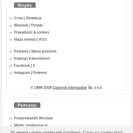
Stopka
O nas
|
Redakcja
Wywiady
|
Porady
Prywatność
&
cookies
Mapa serwisu
|
RSS
Reklama
|
Wpisy gościnne
Katalog
|
Kalendarium
Facebook
|
X
Instagram
|
Pinterest
© 1998-2026
Dziennik Internautów
Sp. z o.o.
Partnerzy
Przeprowadzki Wrocław
Meble: rondigroup.pl
Ta strona używa ciasteczek (cookies).
Czym są ciasteczka?