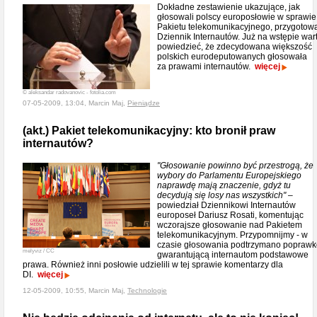
Dokładne zestawienie ukazujące, jak
głosowali polscy europosłowie w sprawie
Pakietu telekomunikacyjnego, przygotow
Dziennik Internautów. Już na wstępie war
powiedzieć, że zdecydowana większość
polskich eurodeputowanych głosowała
za prawami internautów.
więcej
© aleksandar radovanovic - fotolia.com
07-05-2009, 13:04, Marcin Maj,
Pieniądze
(akt.) Pakiet telekomunikacyjny: kto bronił praw
internautów?
"Głosowanie powinno być przestrogą, że
wybory do Parlamentu Europejskiego
naprawdę mają znaczenie, gdyż tu
decydują się losy nas wszystkich"
–
powiedział Dziennikowi Internautów
europoseł Dariusz Rosati, komentując
wczorajsze głosowanie nad Pakietem
telekomunikacyjnym. Przypomnijmy - w
czasie głosowania podtrzymano poprawk
melyviz / CC
gwarantującą internautom podstawowe
prawa. Również inni posłowie udzielili w tej sprawie komentarzy dla
DI.
więcej
12-05-2009, 10:55, Marcin Maj,
Technologie