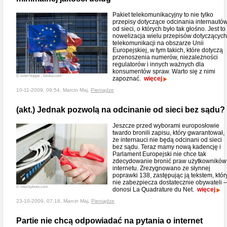
Pakiet telekomunikacyjny to nie tylko
przepisy dotyczące odcinania internautó
od sieci, o których było tak głośno. Jest to
nowelizacja wielu przepisów dotyczących
telekomunikacji na obszarze Unii
Europejskiej, w tym takich, które dotyczą
przenoszenia numerów, niezależności
regulatorów i innych ważnych dla
konsumentów spraw. Warto się z nimi
© sven hoppe - fotolia.com
zapoznać.
więcej
10-11-2009, 09:54, Marcin Maj,
Pieniądze
(akt.) Jednak pozwolą na odcinanie od sieci bez sądu?
Jeszcze przed wyborami europosłowie
twardo bronili zapisu, który gwarantował,
że internauci nie będą odcinani od sieci
bez sądu. Teraz mamy nową kadencję i
Parlament Europejski nie chce tak
zdecydowanie bronić praw użytkowników
internetu. Zrezygnowano ze słynnej
poprawki 138, zastępując ją tekstem, któr
nie zabezpiecza dostatecznie obywateli –
© istockphoto.com
donosi La Quadrature du Net.
więcej
23-10-2009, 07:18, Marcin Maj,
Pieniądze
Partie nie chcą odpowiadać na pytania o internet