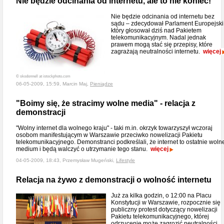
Nie będzie odcinania od internetu, ale to nie koniec!
Nie będzie odcinania od internetu bez
sądu – zdecydował Parlament Europejski
który głosował dziś nad Pakietem
telekomunikacyjnym. Nadal jednak
prawem mogą stać się przepisy, które
zagrażają neutralności internetu.
więcej
© skodonnell at istockphoto.com
06-05-2009, 15:59, Marcin Maj,
Pieniądze
"Boimy się, że stracimy wolne media" - relacja z
demonstracji
"Wolny internet dla wolnego kraju" - taki m.in. okrzyk towarzyszył wczoraj
osobom manifestującym w Warszawie przeciwko nowelizacji Pakietu
telekomunikacyjnego. Demonstranci podkreślali, że internet to ostatnie woln
medium i będą walczyć o utrzymanie tego stanu.
więcej
04-05-2009, 18:43, Przemysław Mugeński,
Lifestyle
Relacja na żywo z demonstracji o wolność internetu
Już za kilka godzin, o 12:00 na Placu
Konstytucji w Warszawie, rozpocznie się
publiczny protest dotyczący nowelizacji
Pakietu telekomunikacyjnego, której
odrzucenie może zagrozić neutralności