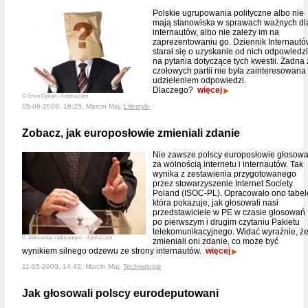
Polskie ugrupowania polityczne albo nie
mają stanowiska w sprawach ważnych dl
internautów, albo nie zależy im na
zaprezentowaniu go. Dziennik Internaut
starał się o uzyskanie od nich odpowiedzi
na pytania dotyczące tych kwestii. Żadna 
czołowych partii nie była zainteresowana
udzieleniem odpowiedzi.
Dlaczego?
więcej
© Emin Ozkan - Fotolia.com
05-06-2009, 16:25, Marcin Maj,
Lifestyle
Zobacz, jak europosłowie zmieniali zdanie
Nie zawsze polscy europosłowie głosowa
za wolnością internetu i internautów. Tak
wynika z zestawienia przygotowanego
przez stowarzyszenie Internet Society
Poland (ISOC-PL). Opracowało ono tabel
która pokazuje, jak głosowali nasi
przedstawiciele w PE w czasie głosowań
po pierwszym i drugim czytaniu Pakietu
telekomunikacyjnego. Widać wyraźnie, ż
© aleksandar radovanovic - fotolia.com
zmieniali oni zdanie, co może być
wynikiem silnego odzewu ze strony internautów.
więcej
11-05-2009, 14:42, Marcin Maj,
Technologie
Jak głosowali polscy eurodeputowani