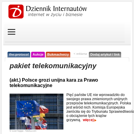
< reklama
the:protocol
Aukcje
Bukmacherzy
Dodaj artykuł / link
pakiet telekomunikacyjny
(akt.) Polsce grozi unijna kara za Prawo
telekomunikacyjne
Pięć państw UE nie wprowadziło do
swojego prawa zmienionych unijnych
przepisów telekomunikacyjnych. Polska
jest wśród nich. Komisja Europejska
zwróciła się do Trybunału Sprawiedliwośc
o obciążenie tych krajów
grzywną.
więcej
© sven hoppe - fotolia.com