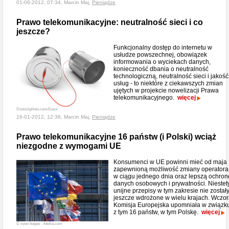
01-06-2012, 07:34, Marcin Maj,
Pieniądze
Prawo telekomunikacyjne: neutralność sieci i co
jeszcze?
Funkcjonalny dostęp do internetu w
usłudze powszechnej, obowiązek
informowania o wyciekach danych,
konieczność dbania o neutralność
technologiczną, neutralność sieci i jakość
usług - to niektóre z ciekawszych zmian
ujętych w projekcie nowelizacji Prawa
telekomunikacyjnego.
więcej
©istockphoto.com/iLexx
16-01-2012, 12:36, Marcin Maj,
Pieniądze
Prawo telekomunikacyjne 16 państw (i Polski) wciąż
niezgodne z wymogami UE
Konsumenci w UE powinni mieć od maja
zapewnioną możliwość zmiany operatora
w ciągu jednego dnia oraz lepszą ochron
danych osobowych i prywatności. Niestet
unijne przepisy w tym zakresie nie został
jeszcze wdrożone w wielu krajach. Wczor
Komisja Europejska upomniała w związk
z tym 16 państw, w tym Polskę.
więcej
© sven hoppe - fotolia.com