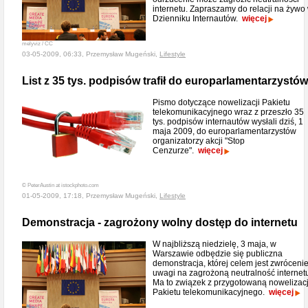
internetu. Zapraszamy do relacji na żywo
Dzienniku Internautów.
więcej
melyviz / CC
03-05-2009, 06:33, Przemysław Mugeński,
Lifestyle
List z 35 tys. podpisów trafił do europarlamentarzystów
Pismo dotyczące nowelizacji Pakietu
telekomunikacyjnego wraz z przeszło 35
tys. podpisów internautów wysłali dziś, 1
maja 2009, do europarlamentarzystów
organizatorzy akcji "Stop
Cenzurze".
więcej
© PeterAustin at istockphoto.com
01-05-2009, 17:18, Przemysław Mugeński,
Lifestyle
Demonstracja - zagrożony wolny dostęp do internetu
W najbliższą niedzielę, 3 maja, w
Warszawie odbędzie się publiczna
demonstracja, której celem jest zwróceni
uwagi na zagrożoną neutralność internet
Ma to związek z przygotowaną nowelizac
Pakietu telekomunikacyjnego.
więcej