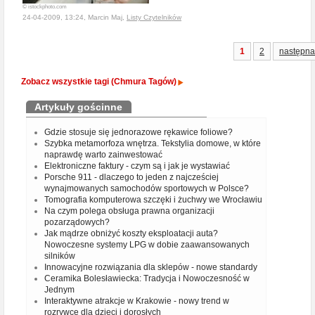
© istockphoto.com
24-04-2009, 13:24, Marcin Maj,
Listy Czytelników
1
2
następna
Zobacz wszystkie tagi (Chmura Tagów)
Artykuły gościnne
Gdzie stosuje się jednorazowe rękawice foliowe?
Szybka metamorfoza wnętrza. Tekstylia domowe, w które
naprawdę warto zainwestować
Elektroniczne faktury - czym są i jak je wystawiać
Porsche 911 - dlaczego to jeden z najcześciej
wynajmowanych samochodów sportowych w Polsce?
Tomografia komputerowa szczęki i żuchwy we Wrocławiu
Na czym polega obsługa prawna organizacji
pozarządowych?
Jak mądrze obniżyć koszty eksploatacji auta?
Nowoczesne systemy LPG w dobie zaawansowanych
silników
Innowacyjne rozwiązania dla sklepów - nowe standardy
Ceramika Bolesławiecka: Tradycja i Nowoczesność w
Jednym
Interaktywne atrakcje w Krakowie - nowy trend w
rozrywce dla dzieci i dorosłych