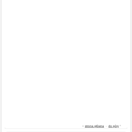
«
strona główna
-
do góry
^