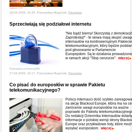
melyviz / CC
28-04-2009, 18:35, Przemysław Mugeński,
Pieniądze
Sprzeciwiają się podziałowi internetu
"Nie bądź bierny! Skorzystaj z demokracji
Zaprotestuj!" - te słowa mają skupić uwag
internautów na kontrowersyjnym Pakiecie
telekomunikacyjnym, który będzie podda
pod głosowanie w Parlamencie
Europejskim. Są to działania prowadzone
w ramach akcji "Stop cenzurze".
więcej
©istockphoto.com/thomasd007
27-04-2009, 10:17, Przemysław Mugeński,
Pieniądze
Co pisać do europosłów w sprawie Pakietu
telekomunikacyjnego?
Polscy internauci dość szybko zareagowa
na akcję Blackout Europe, która ma na ce
zwrócenie uwagi europosłów na ważne
poprawki do Pakietu telekomunikacyjneg
Do redakcji Dziennika Internautów dotarł
informacje o polskiej wersji strony Blacko
Europe oraz przykładowe listy, które moż
wysyłać europosłom.
więcej