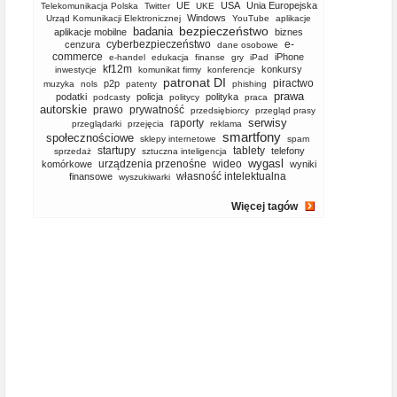
UE
USA
Unia Europejska
Telekomunikacja Polska
Twitter
UKE
Windows
Urząd Komunikacji Elektronicznej
YouTube
aplikacje
bezpieczeństwo
badania
aplikacje mobilne
biznes
cyberbezpieczeństwo
e-
cenzura
dane osobowe
commerce
iPhone
e-handel
edukacja
finanse
gry
iPad
kf12m
konkursy
inwestycje
komunikat firmy
konferencje
patronat DI
piractwo
p2p
muzyka
nols
patenty
phishing
prawa
podatki
policja
polityka
podcasty
politycy
praca
autorskie
prawo
prywatność
przedsiębiorcy
przegląd prasy
serwisy
raporty
przeglądarki
przejęcia
reklama
smartfony
społecznościowe
sklepy internetowe
spam
startupy
tablety
telefony
sprzedaż
sztuczna inteligencja
wygasl
urządzenia przenośne
wideo
komórkowe
wyniki
własność intelektualna
finansowe
wyszukiwarki
Więcej tagów