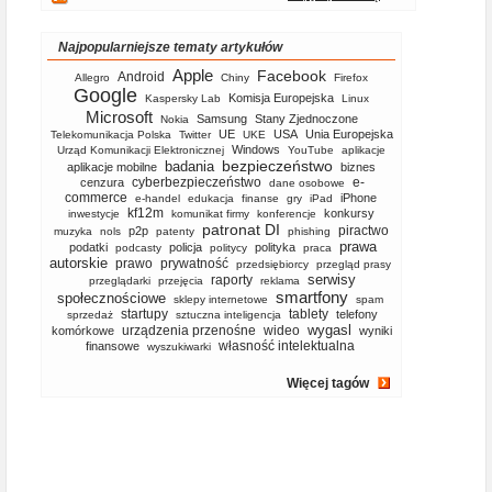
Najpopularniejsze tematy artykułów
Apple
Facebook
Android
Allegro
Chiny
Firefox
Google
Komisja Europejska
Kaspersky Lab
Linux
Microsoft
Samsung
Stany Zjednoczone
Nokia
UE
USA
Unia Europejska
Telekomunikacja Polska
Twitter
UKE
Windows
Urząd Komunikacji Elektronicznej
YouTube
aplikacje
bezpieczeństwo
badania
aplikacje mobilne
biznes
cyberbezpieczeństwo
e-
cenzura
dane osobowe
commerce
iPhone
e-handel
edukacja
finanse
gry
iPad
kf12m
konkursy
inwestycje
komunikat firmy
konferencje
patronat DI
piractwo
p2p
muzyka
nols
patenty
phishing
prawa
podatki
policja
polityka
podcasty
politycy
praca
autorskie
prawo
prywatność
przedsiębiorcy
przegląd prasy
serwisy
raporty
przeglądarki
przejęcia
reklama
smartfony
społecznościowe
sklepy internetowe
spam
startupy
tablety
telefony
sprzedaż
sztuczna inteligencja
wygasl
urządzenia przenośne
wideo
komórkowe
wyniki
własność intelektualna
finansowe
wyszukiwarki
Więcej tagów