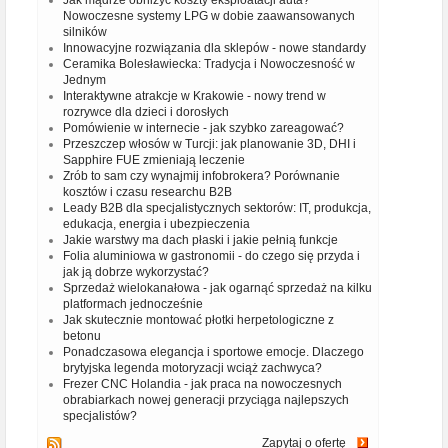
Jak mądrze obniżyć koszty eksploatacji auta?
Nowoczesne systemy LPG w dobie zaawansowanych
silników
Innowacyjne rozwiązania dla sklepów - nowe standardy
Ceramika Bolesławiecka: Tradycja i Nowoczesność w
Jednym
Interaktywne atrakcje w Krakowie - nowy trend w
rozrywce dla dzieci i dorosłych
Pomówienie w internecie - jak szybko zareagować?
Przeszczep włosów w Turcji: jak planowanie 3D, DHI i
Sapphire FUE zmieniają leczenie
Zrób to sam czy wynajmij infobrokera? Porównanie
kosztów i czasu researchu B2B
Leady B2B dla specjalistycznych sektorów: IT, produkcja,
edukacja, energia i ubezpieczenia
Jakie warstwy ma dach płaski i jakie pełnią funkcje
Folia aluminiowa w gastronomii - do czego się przyda i
jak ją dobrze wykorzystać?
Sprzedaż wielokanałowa - jak ogarnąć sprzedaż na kilku
platformach jednocześnie
Jak skutecznie montować płotki herpetologiczne z
betonu
Ponadczasowa elegancja i sportowe emocje. Dlaczego
brytyjska legenda motoryzacji wciąż zachwyca?
Frezer CNC Holandia - jak praca na nowoczesnych
obrabiarkach nowej generacji przyciąga najlepszych
specjalistów?
Zapytaj o ofertę