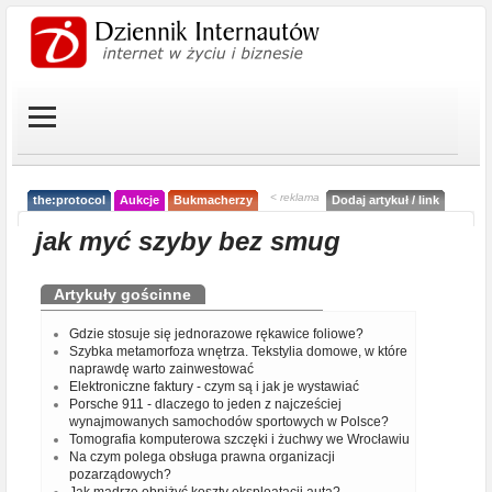
< reklama
the:protocol
Aukcje
Bukmacherzy
Dodaj artykuł / link
jak myć szyby bez smug
Artykuły gościnne
Gdzie stosuje się jednorazowe rękawice foliowe?
Szybka metamorfoza wnętrza. Tekstylia domowe, w które
naprawdę warto zainwestować
Elektroniczne faktury - czym są i jak je wystawiać
Porsche 911 - dlaczego to jeden z najcześciej
wynajmowanych samochodów sportowych w Polsce?
Tomografia komputerowa szczęki i żuchwy we Wrocławiu
Na czym polega obsługa prawna organizacji
pozarządowych?