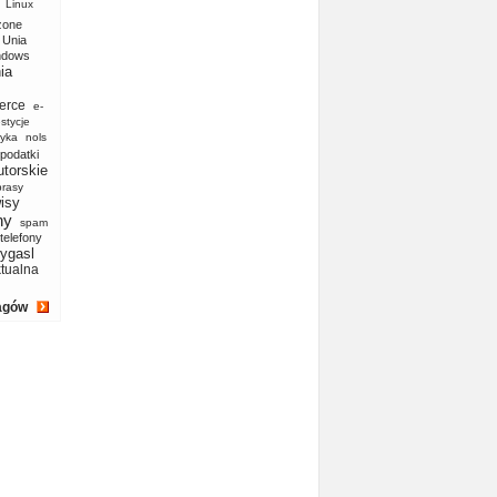
Linux
zone
Unia
ndows
ia
erce
e-
stycje
yka
nols
podatki
utorskie
prasy
isy
ny
spam
telefony
ygasl
ktualna
agów