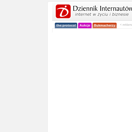
< reklam
the:protocol
Aukcje
Bukmacherzy