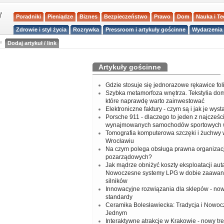
Poradniki
Pieniądze
Biznes
Bezpieczeństwo
Prawo
Dom
Nauka i T
Zdrowie i styl życia
Rozrywka
Pressroom i artykuły gościnne
Wydarzenia 
a
Dodaj artykuł / link
Artykuły gościnne
Gdzie stosuje się jednorazowe rękawice fo
Szybka metamorfoza wnętrza. Tekstylia do
które naprawdę warto zainwestować
Elektroniczne faktury - czym są i jak je wys
Porsche 911 - dlaczego to jeden z najcześci
wynajmowanych samochodów sportowych 
Tomografia komputerowa szczęki i żuchwy
Wrocławiu
Na czym polega obsługa prawna organizacj
pozarządowych?
Jak mądrze obniżyć koszty eksploatacji aut
Nowoczesne systemy LPG w dobie zaawa
silników
Innowacyjne rozwiązania dla sklepów - no
standardy
Ceramika Bolesławiecka: Tradycja i Nowo
Jednym
Interaktywne atrakcje w Krakowie - nowy tr