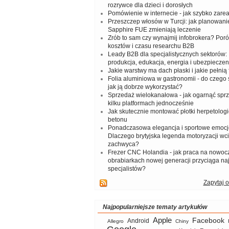
rozrywce dla dzieci i dorosłych
Pomówienie w internecie - jak szybko zar
Przeszczep włosów w Turcji: jak planowanie
Sapphire FUE zmieniają leczenie
Zrób to sam czy wynajmij infobrokera? Por
kosztów i czasu researchu B2B
Leady B2B dla specjalistycznych sektorów: I
produkcja, edukacja, energia i ubezpieczen
Jakie warstwy ma dach płaski i jakie pełnią 
Folia aluminiowa w gastronomii - do czego s
jak ją dobrze wykorzystać?
Sprzedaż wielokanałowa - jak ogarnąć spr
kilku platformach jednocześnie
Jak skutecznie montować płotki herpetologi
betonu
Ponadczasowa elegancja i sportowe emocj
Dlaczego brytyjska legenda motoryzacji wc
zachwyca?
Frezer CNC Holandia - jak praca na nowoc
obrabiarkach nowej generacji przyciąga na
specjalistów?
Zapytaj o
Najpopularniejsze tematy artykułów
Apple
Facebook
Android
Allegro
Chiny