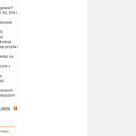
eagować?
 3D, DHI i
ównanie
T,
ia
funkcje
ię przyda i
zedaż na
czne z
e.
iąż
zesnych
jlepszych
 ofertę
Firefox