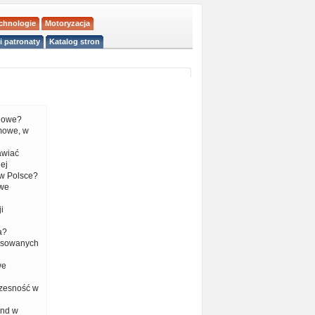
echnologie
Motoryzacja
i patronaty
Katalog stron
liowe?
mowe, w
tawiać
ej
w Polsce?
 we
i
a?
nsowanych
we
czesność w
end w