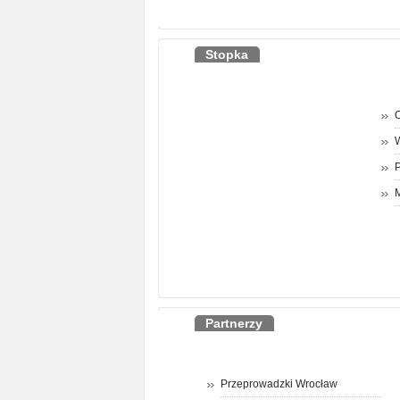
Stopka
O
P
M
Partnerzy
Przeprowadzki Wrocław