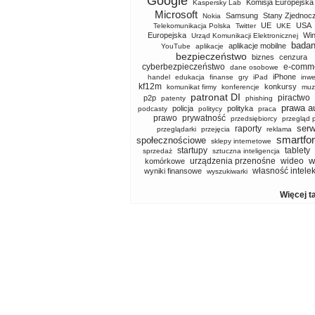
Google
Komisja Europejska
Kaspersky Lab
Microsoft
Samsung
Stany Zjednoc
Nokia
UE
USA
Telekomunikacja Polska
Twitter
UKE
Europejska
Wi
Urząd Komunikacji Elektronicznej
badan
aplikacje mobilne
YouTube
aplikacje
bezpieczeństwo
biznes
cenzura
cyberbezpieczeństwo
e-comm
dane osobowe
iPhone
handel
edukacja
finanse
gry
iPad
inwe
kf12m
konkursy
komunikat firmy
konferencje
muz
patronat DI
piractwo
p2p
patenty
phishing
prawa a
policja
polityka
podcasty
politycy
praca
prawo
prywatność
przedsiębiorcy
przegląd 
serw
raporty
przeglądarki
przejęcia
reklama
smartfo
społecznościowe
sklepy internetowe
startupy
tablety
sprzedaż
sztuczna inteligencja
w
urządzenia przenośne
wideo
komórkowe
własność intele
wyniki finansowe
wyszukiwarki
Więcej t