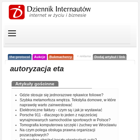
< reklama
the:protocol
Aukcje
Bukmacherzy
Dodaj artykuł / link
autoryzacja eta
Artykuły gościnne
Gdzie stosuje się jednorazowe rękawice foliowe?
Szybka metamorfoza wnętrza. Tekstylia domowe, w które
naprawdę warto zainwestować
Elektroniczne faktury - czym są i jak je wystawiać
Porsche 911 - dlaczego to jeden z najcześciej
wynajmowanych samochodów sportowych w Polsce?
Tomografia komputerowa szczęki i żuchwy we Wrocławiu
Na czym polega obsługa prawna organizacji
pozarządowych?