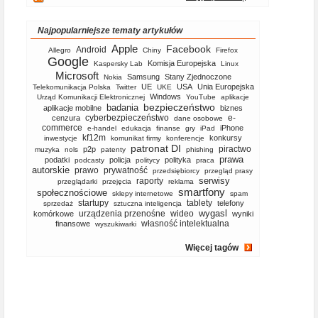
Najpopularniejsze tematy artykułów
Apple
Facebook
Android
Allegro
Chiny
Firefox
Google
Komisja Europejska
Kaspersky Lab
Linux
Microsoft
Samsung
Stany Zjednoczone
Nokia
UE
USA
Unia Europejska
Telekomunikacja Polska
Twitter
UKE
Windows
Urząd Komunikacji Elektronicznej
YouTube
aplikacje
bezpieczeństwo
badania
aplikacje mobilne
biznes
cyberbezpieczeństwo
e-
cenzura
dane osobowe
commerce
iPhone
e-handel
edukacja
finanse
gry
iPad
kf12m
konkursy
inwestycje
komunikat firmy
konferencje
patronat DI
piractwo
p2p
muzyka
nols
patenty
phishing
prawa
podatki
policja
polityka
podcasty
politycy
praca
autorskie
prawo
prywatność
przedsiębiorcy
przegląd prasy
serwisy
raporty
przeglądarki
przejęcia
reklama
smartfony
społecznościowe
sklepy internetowe
spam
startupy
tablety
telefony
sprzedaż
sztuczna inteligencja
wygasl
urządzenia przenośne
wideo
komórkowe
wyniki
własność intelektualna
finansowe
wyszukiwarki
Więcej tagów