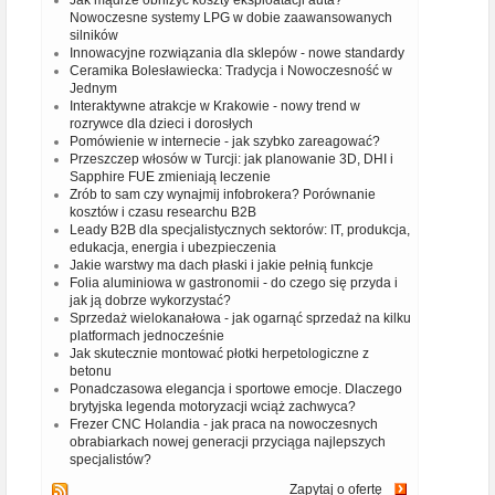
Jak mądrze obniżyć koszty eksploatacji auta?
Nowoczesne systemy LPG w dobie zaawansowanych
silników
Innowacyjne rozwiązania dla sklepów - nowe standardy
Ceramika Bolesławiecka: Tradycja i Nowoczesność w
Jednym
Interaktywne atrakcje w Krakowie - nowy trend w
rozrywce dla dzieci i dorosłych
Pomówienie w internecie - jak szybko zareagować?
Przeszczep włosów w Turcji: jak planowanie 3D, DHI i
Sapphire FUE zmieniają leczenie
Zrób to sam czy wynajmij infobrokera? Porównanie
kosztów i czasu researchu B2B
Leady B2B dla specjalistycznych sektorów: IT, produkcja,
edukacja, energia i ubezpieczenia
Jakie warstwy ma dach płaski i jakie pełnią funkcje
Folia aluminiowa w gastronomii - do czego się przyda i
jak ją dobrze wykorzystać?
Sprzedaż wielokanałowa - jak ogarnąć sprzedaż na kilku
platformach jednocześnie
Jak skutecznie montować płotki herpetologiczne z
betonu
Ponadczasowa elegancja i sportowe emocje. Dlaczego
brytyjska legenda motoryzacji wciąż zachwyca?
Frezer CNC Holandia - jak praca na nowoczesnych
obrabiarkach nowej generacji przyciąga najlepszych
specjalistów?
Zapytaj o ofertę