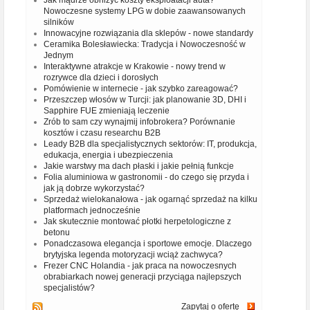
Jak mądrze obniżyć koszty eksploatacji auta?
Nowoczesne systemy LPG w dobie zaawansowanych
silników
Innowacyjne rozwiązania dla sklepów - nowe standardy
Ceramika Bolesławiecka: Tradycja i Nowoczesność w
Jednym
Interaktywne atrakcje w Krakowie - nowy trend w
rozrywce dla dzieci i dorosłych
Pomówienie w internecie - jak szybko zareagować?
Przeszczep włosów w Turcji: jak planowanie 3D, DHI i
Sapphire FUE zmieniają leczenie
Zrób to sam czy wynajmij infobrokera? Porównanie
kosztów i czasu researchu B2B
Leady B2B dla specjalistycznych sektorów: IT, produkcja,
edukacja, energia i ubezpieczenia
Jakie warstwy ma dach płaski i jakie pełnią funkcje
Folia aluminiowa w gastronomii - do czego się przyda i
jak ją dobrze wykorzystać?
Sprzedaż wielokanałowa - jak ogarnąć sprzedaż na kilku
platformach jednocześnie
Jak skutecznie montować płotki herpetologiczne z
betonu
Ponadczasowa elegancja i sportowe emocje. Dlaczego
brytyjska legenda motoryzacji wciąż zachwyca?
Frezer CNC Holandia - jak praca na nowoczesnych
obrabiarkach nowej generacji przyciąga najlepszych
specjalistów?
Zapytaj o ofertę