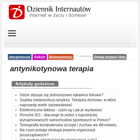
< reklama
the:protocol
Aukcje
Bukmacherzy
Dodaj artykuł / link
antynikotynowa terapia
Artykuły gościnne
Gdzie stosuje się jednorazowe rękawice foliowe?
Szybka metamorfoza wnętrza. Tekstylia domowe, w które
naprawdę warto zainwestować
Elektroniczne faktury - czym są i jak je wystawiać
Porsche 911 - dlaczego to jeden z najcześciej
wynajmowanych samochodów sportowych w Polsce?
Tomografia komputerowa szczęki i żuchwy we Wrocławiu
Na czym polega obsługa prawna organizacji
pozarządowych?