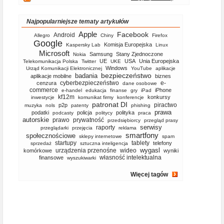
Najpopularniejsze tematy artykułów
Apple
Facebook
Android
Allegro
Chiny
Firefox
Google
Komisja Europejska
Kaspersky Lab
Linux
Microsoft
Samsung
Stany Zjednoczone
Nokia
UE
USA
Unia Europejska
Telekomunikacja Polska
Twitter
UKE
Windows
Urząd Komunikacji Elektronicznej
YouTube
aplikacje
bezpieczeństwo
badania
aplikacje mobilne
biznes
cyberbezpieczeństwo
e-
cenzura
dane osobowe
commerce
iPhone
e-handel
edukacja
finanse
gry
iPad
kf12m
konkursy
inwestycje
komunikat firmy
konferencje
patronat DI
piractwo
p2p
muzyka
nols
patenty
phishing
prawa
podatki
policja
polityka
podcasty
politycy
praca
autorskie
prawo
prywatność
przedsiębiorcy
przegląd prasy
serwisy
raporty
przeglądarki
przejęcia
reklama
smartfony
społecznościowe
sklepy internetowe
spam
startupy
tablety
telefony
sprzedaż
sztuczna inteligencja
wygasl
urządzenia przenośne
wideo
komórkowe
wyniki
własność intelektualna
finansowe
wyszukiwarki
Więcej tagów