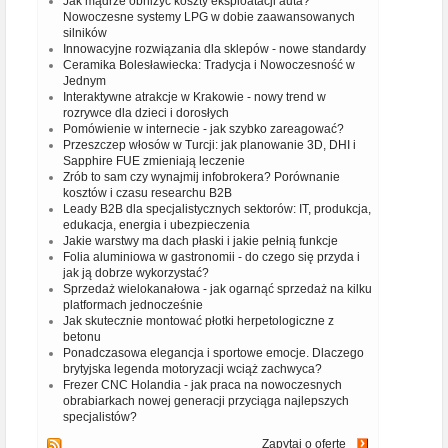
Jak mądrze obniżyć koszty eksploatacji auta?
Nowoczesne systemy LPG w dobie zaawansowanych
silników
Innowacyjne rozwiązania dla sklepów - nowe standardy
Ceramika Bolesławiecka: Tradycja i Nowoczesność w
Jednym
Interaktywne atrakcje w Krakowie - nowy trend w
rozrywce dla dzieci i dorosłych
Pomówienie w internecie - jak szybko zareagować?
Przeszczep włosów w Turcji: jak planowanie 3D, DHI i
Sapphire FUE zmieniają leczenie
Zrób to sam czy wynajmij infobrokera? Porównanie
kosztów i czasu researchu B2B
Leady B2B dla specjalistycznych sektorów: IT, produkcja,
edukacja, energia i ubezpieczenia
Jakie warstwy ma dach płaski i jakie pełnią funkcje
Folia aluminiowa w gastronomii - do czego się przyda i
jak ją dobrze wykorzystać?
Sprzedaż wielokanałowa - jak ogarnąć sprzedaż na kilku
platformach jednocześnie
Jak skutecznie montować płotki herpetologiczne z
betonu
Ponadczasowa elegancja i sportowe emocje. Dlaczego
brytyjska legenda motoryzacji wciąż zachwyca?
Frezer CNC Holandia - jak praca na nowoczesnych
obrabiarkach nowej generacji przyciąga najlepszych
specjalistów?
Zapytaj o ofertę