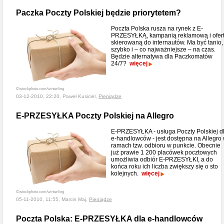
Paczka Poczty Polskiej będzie priorytetem?
Poczta Polska rusza na rynek z E-
PRZESYŁKĄ, kampanią reklamową i ofer
skierowaną do internautów. Ma być tanio,
szybko i – co najważniejsze – na czas.
Będzie alternatywa dla Paczkomatów
24/7?
więcej
©istockphoto.com/winterling
03-12-2010, 22:20, Paweł Kusiciel,
Pieniądze
E-PRZESYŁKA Poczty Polskiej na Allegro
E-PRZESYŁKA - usługa Poczty Polskiej d
e-handlowców - jest dostępna na Allegro
ramach tzw. odbioru w punkcie. Obecnie
już prawie 1 200 placówek pocztowych
umożliwia odbiór E-PRZESYŁKI, a do
końca roku ich liczba zwiększy się o sto
kolejnych.
więcej
©istockphoto.com/winterling
05-11-2010, 11:55, Marcin Maj,
Pieniądze
Poczta Polska: E-PRZESYŁKA dla e-handlowców