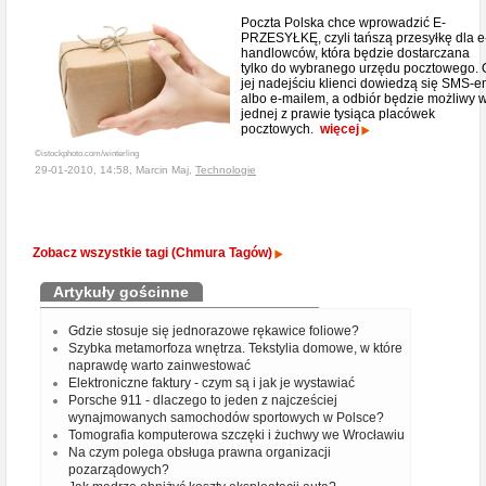
Poczta Polska chce wprowadzić E-
PRZESYŁKĘ, czyli tańszą przesyłkę dla e
handlowców, która będzie dostarczana
tylko do wybranego urzędu pocztowego. 
jej nadejściu klienci dowiedzą się SMS-
albo e-mailem, a odbiór będzie możliwy 
jednej z prawie tysiąca placówek
pocztowych.
więcej
©istockphoto.com/winterling
29-01-2010, 14:58, Marcin Maj,
Technologie
Zobacz wszystkie tagi (Chmura Tagów)
Artykuły gościnne
Gdzie stosuje się jednorazowe rękawice foliowe?
Szybka metamorfoza wnętrza. Tekstylia domowe, w które
naprawdę warto zainwestować
Elektroniczne faktury - czym są i jak je wystawiać
Porsche 911 - dlaczego to jeden z najcześciej
wynajmowanych samochodów sportowych w Polsce?
Tomografia komputerowa szczęki i żuchwy we Wrocławiu
Na czym polega obsługa prawna organizacji
pozarządowych?