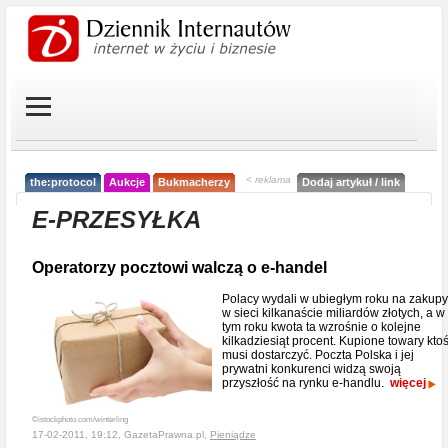
< reklama
the:protocol
Aukcje
Bukmacherzy
Dodaj artykuł / link
E-PRZESYŁKA
Operatorzy pocztowi walczą o e-handel
Polacy wydali w ubiegłym roku na zakupy
w sieci kilkanaście miliardów złotych, a w
tym roku kwota ta wzrośnie o kolejne
kilkadziesiąt procent. Kupione towary kto
musi dostarczyć. Poczta Polska i jej
prywatni konkurenci widzą swoją
przyszłość na rynku e-handlu.
więcej
©istockphoto.com/winterling
17-02-2011, 19:12, GazetaPrawna.pl,
Pieniądze