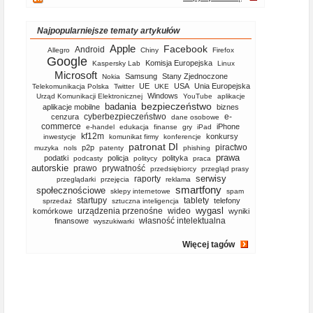
Najpopularniejsze tematy artykułów
Apple
Facebook
Android
Allegro
Chiny
Firefox
Google
Komisja Europejska
Kaspersky Lab
Linux
Microsoft
Samsung
Stany Zjednoczone
Nokia
UE
USA
Unia Europejska
Telekomunikacja Polska
Twitter
UKE
Windows
Urząd Komunikacji Elektronicznej
YouTube
aplikacje
bezpieczeństwo
badania
aplikacje mobilne
biznes
cyberbezpieczeństwo
e-
cenzura
dane osobowe
commerce
iPhone
e-handel
edukacja
finanse
gry
iPad
kf12m
konkursy
inwestycje
komunikat firmy
konferencje
patronat DI
piractwo
p2p
muzyka
nols
patenty
phishing
prawa
podatki
policja
polityka
podcasty
politycy
praca
autorskie
prawo
prywatność
przedsiębiorcy
przegląd prasy
serwisy
raporty
przeglądarki
przejęcia
reklama
smartfony
społecznościowe
sklepy internetowe
spam
startupy
tablety
telefony
sprzedaż
sztuczna inteligencja
wygasl
urządzenia przenośne
wideo
komórkowe
wyniki
własność intelektualna
finansowe
wyszukiwarki
Więcej tagów